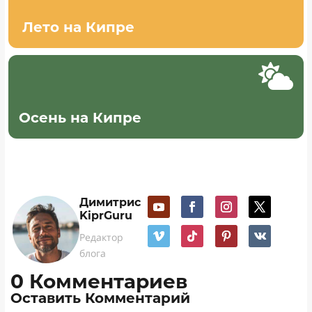
Лето на Кипре

Осень на Кипре
Димитрис
KiprGuru
Редактор
блога
0 Комментариев
Оставить Комментарий