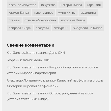
древнее искусство
искусство
история кипра
карантин
климат Кипра
коронавирус
кухня Кипра
медицина
отзывы
отзывы об экскурсиях
погода на Кипре
природа Кипра
прогулки
экскурсии
экскурсии на Кипре
Свежие комментарии
KiprGuru_assistant
к записи
День ОХИ
Георгий
к записи
День ОХИ
KiprGuru_assistant
к записи
Кипрский парфюм и его роль в
истории мировой парфюмерии
Александр Логвиненко
к записи
Кипрский парфюм и его роль
в истории мировой парфюмерии
KiprGuru_assistant
к записи
Остров, рожденный из моря
(история тектоники Кипра)