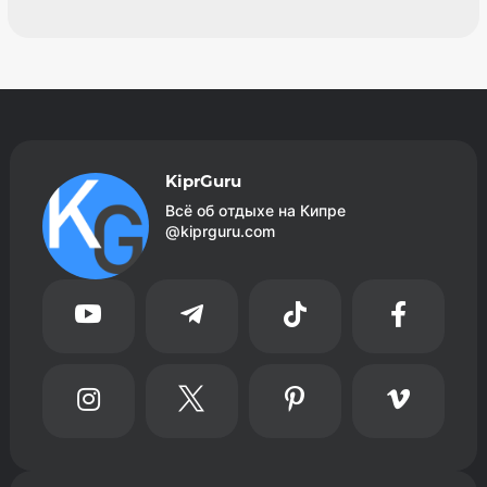
KiprGuru
Всё об отдыхе на Кипре
@kiprguru.com







