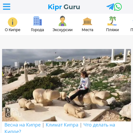



Kipr
Guru
О Кипре
Города
Экскурсии
Места
Пляжи
П
Весна на Кипре
|
Климат Кипра
|
Что делать на
Кипре?