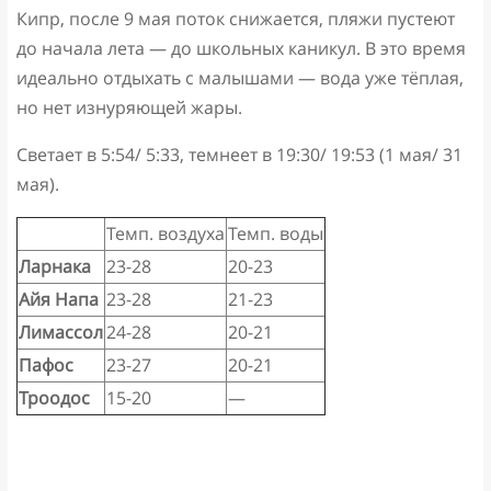
Кипр, после 9 мая поток снижается, пляжи пустеют
до начала лета — до школьных каникул. В это время
идеально отдыхать с малышами — вода уже тёплая,
но нет изнуряющей жары.
Светает в 5:54/ 5:33, темнеет в 19:30/ 19:53 (1 мая/ 31
мая).
Темп. воздуха
Темп. воды
Ларнака
23-28
20-23
Айя Напа
23-28
21-23
Лимассол
24-28
20-21
Пафос
23-27
20-21
Троодос
15-20
—