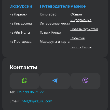
Экскурсии
Путеводители
Разное
из Ларнаки
Кипр 2026
Общая
информация
из Лимассола
Интересные места
Советы туристам
из Айя Напы
Пляжи Кипра
События
из Протараса
Маршруты и карты
Блог о Кипре
Контакты



Tel:
+357 99 06 71 22
Email:
info@kiprguru.com