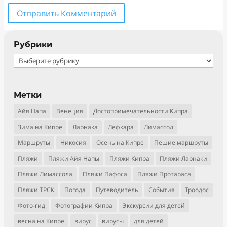
Отправить Комментарий
Рубрики
Рубрики
Метки
Айя Напа
Венеция
Достопримечательности Кипра
Зима на Кипре
Ларнака
Лефкара
Лимассол
Маршруты
Никосия
Осень на Кипре
Пешие маршруты
Пляжи
Пляжи Айя Напы
Пляжи Кипра
Пляжи Ларнаки
Пляжи Лимассола
Пляжи Пафоса
Пляжи Протараса
Пляжи ТРСК
Погода
Путеводитель
События
Троодос
Фото-гид
Фотографии Кипра
Экскурсии для детей
весна на Кипре
вирус
вирусы
для детей