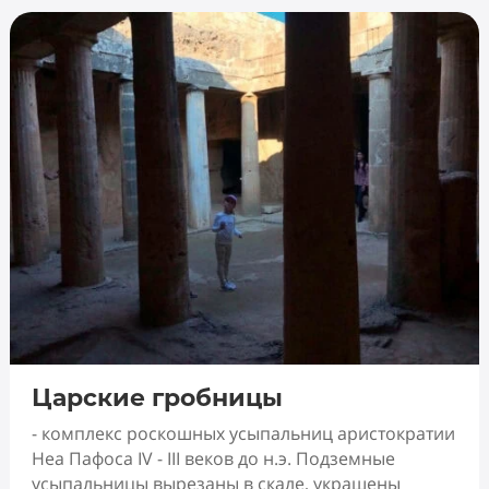
Царские гробницы
- комплекс роскошных усыпальниц аристократии
Неа Пафоса IV - III веков до н.э. Подземные
усыпальницы вырезаны в скале, украшены