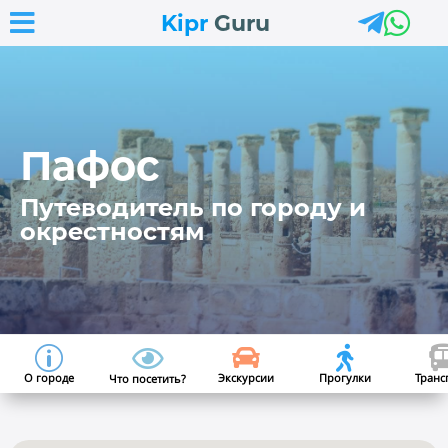



Kipr
Guru
Пафос
Путеводитель по городу и
окрестностям


p

О городе
Экскурсии
Прогулки
Транс
Что посетить?