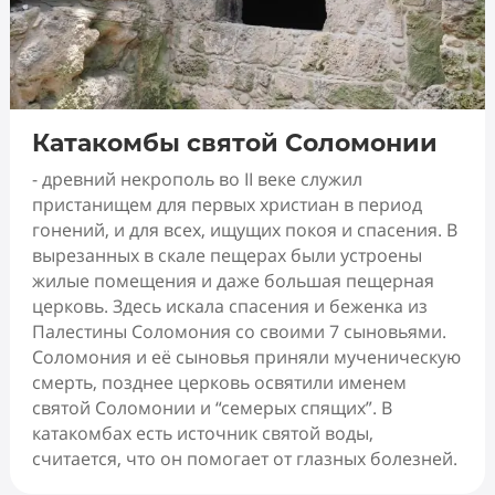
Катакомбы святой Соломонии
- древний некрополь во II веке служил
пристанищем для первых христиан в период
гонений, и для всех, ищущих покоя и спасения. В
вырезанных в скале пещерах были устроены
жилые помещения и даже большая пещерная
церковь. Здесь искала спасения и беженка из
Палестины Соломония со своими 7 сыновьями.
Соломония и её сыновья приняли мученическую
смерть, позднее церковь освятили именем
святой Соломонии и “семерых спящих”. В
катакомбах есть источник святой воды,
считается, что он помогает от глазных болезней.