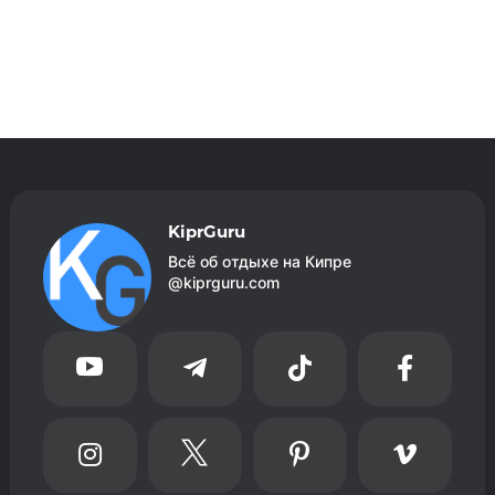
KiprGuru
Всё об отдыхе на Кипре
@kiprguru.com







