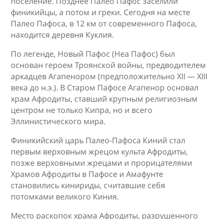
поселение. Позднее Палео Пафос заселили
финикийцы, а потом и греки. Сегодня на месте
Палео Пафоса, в 12 км от современного Пафоса,
находится деревня Куклия.
По легенде, Новый Пафос (Неа Пафос) был
основан героем Троянской войны, предводителем
аркадцев Агапенором (предположительно XII — XIII
века до н.э.). В Старом Пафосе Агапенор основал
храм Афродиты, ставший крупным религиозным
центром не только Кипра, но и всего
Эллинистического мира.
Финикийский царь Палео-Пафоса Киний стал
первым верховным жрецом культа Афродиты,
позже верховными жрецами и прорицателями
Храмов Афродиты в Пафосе и Амафунте
становились кинириды, считавшие себя
потомками великого Киния.
Место раскопок храма Афродиты, разрушенного