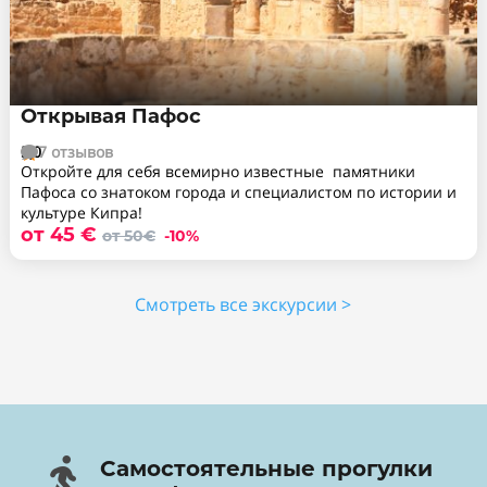
Открывая Пафос
5,0
7 отзывов


Откройте для себя всемирно известные памятники
Пафоса со знатоком города и специалистом по истории и
культуре Кипра!
от 45 €
от 50€
-10%
Смотреть все экскурсии >

Самостоятельные прогулки