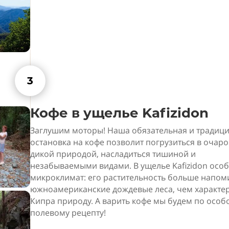
3
Кофе в ущелье Kafizidon
Заглушим моторы! Наша обязательная и традиц
остановка на кофе позволит погрузиться в очар
дикой природой, насладиться тишиной и
незабываемыми видами. В ущелье Kafizidon осо
микроклимат: его растительность больше напом
южноамериканские дождевые леса, чем характе
Кипра природу. А варить кофе мы будем по особ
полевому рецепту!