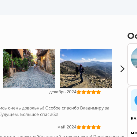
О
5
декабрь 2024





лись очень довольны! Особое спасибо Владимиру за
 будущем. Большое спасибо!
КА
май 2024





МО
принтер, эрудит и Жванецкий в одном лице! Профессионал