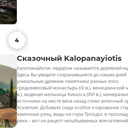
4
Сказочный Kalopanayiotis
Калопанайотис недаром называется деревней-м
Здесь Вы увидите сохранившиеся до наших дней
уникальные древние памятники разных эпох:
средневековый монастырь (XI в.), венецианский м
в.), водяная мельница Киккоса (XVI в.), минераль
источники на месте века назад стоял античный 
Асклепия. Добавьте сюда особое очарование ст
каменных улиц, виды на горы Троодос и прохлад
реки – вот он рецепт незабываемых впечатлений