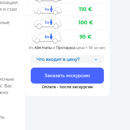
лизации.
я и стаи
110 €
,
нные
100 €
95 €
Из
Айя Напы
и
Протараса
цена + 5€ за чел.
Что входит в цену?
Заказать экскурсию
писным
. Вас
Оплата - после экскурсии
ожно
ть