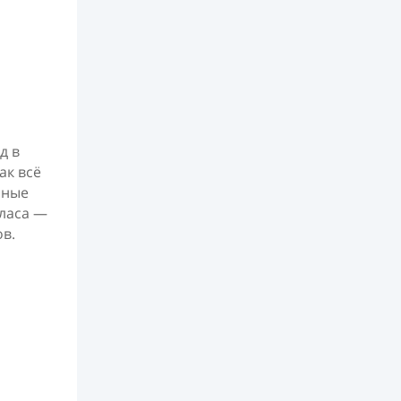
д в
ак всё
рные
уласа —
в.