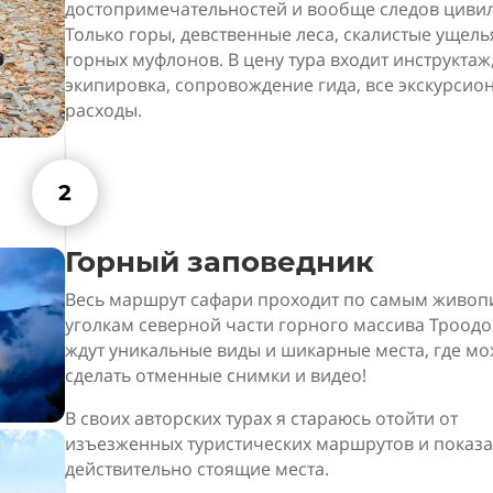
достопримечательностей и вообще следов циви
Только горы, девственные леса, скалистые ущель
горных муфлонов. В цену тура входит инструктаж
экипировка, сопровождение гида, все экскурсио
расходы.
2
Горный заповедник
Весь маршрут сафари проходит по самым живо
уголкам северной части горного массива Троодос
ждут уникальные виды и шикарные места, где м
сделать отменные снимки и видео!
В своих авторских турах я стараюсь отойти от
изъезженных туристических маршрутов и показа
действительно стоящие места.