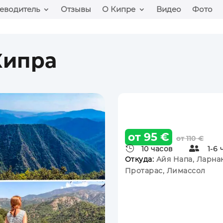
еводитель
Отзывы
О Кипре
Видео
Фото
Кипра
от 95 €
от 110 €

10 часов

1-6 
Откуда:
Айя Напа, Ларнак
Протарас, Лимассол