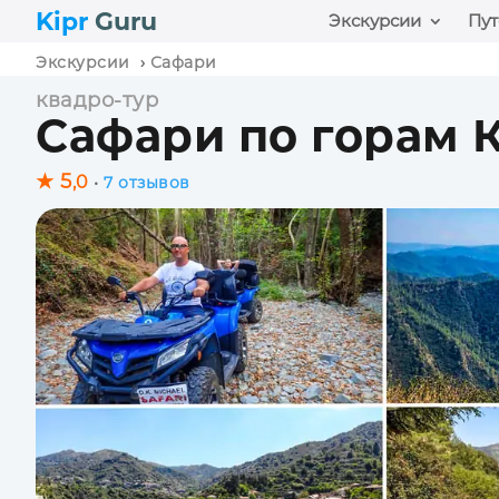
Kipr
Guru
Экскурсии
Пут
Экскурсии
›
Сафари
квадро-тур
Сафари по горам 
★ 5
,0
•
7 отзывов