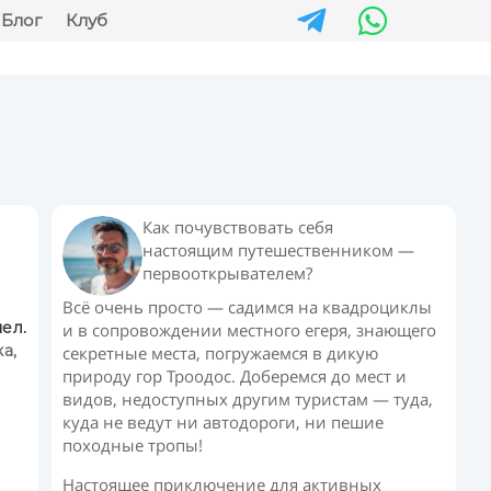


Блог
Клуб
Как почувствовать себя
настоящим путешественником —
первооткрывателем?
Всё очень просто — садимся на квадроциклы
чел.
и в сопровождении местного егеря, знающего
а,
секретные места, погружаемся в дикую
природу гор Троодос. Доберемся до мест и
видов, недоступных другим туристам — туда,
куда не ведут ни автодороги, ни пешие
походные тропы!
Настоящее приключение для активных