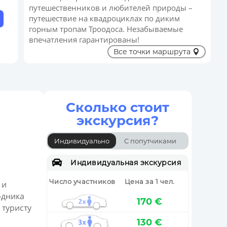
путешественников и любителей природы –
путешествие на квадроциклах по диким
горным тропам Троодоса. Незабываемые
впечатления гарантированы!
Все точки маршрута
Сколько стоит
экскурсия?
Индивидуально
С попутчиками

Индивидуальная экскурсия
Цена за 1 чел.
Число участников
 и
одника
170 €
 туристу
130 €