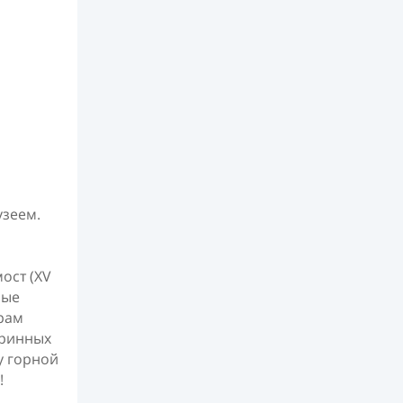
узеем.
ост (XV
ные
храм
аринных
у горной
!