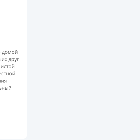
е домой
жих друг
чистой
естной
ния
льный