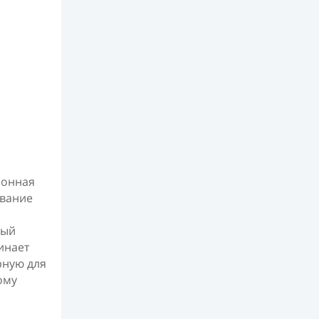
ионная
ование
бый
инает
рную для
ому