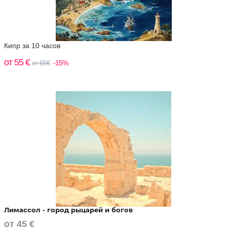
Кипр за 10 часов
от 55 €
от 65€
-15%
Лимассол - город рыцарей и богов
от 45 €