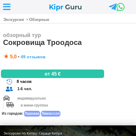



Kipr
Guru
›
Экскурсии
Обзорные
обзорный тур
Сокровища Троодоса
★
5,0
•
49 отзывов
от 45 €

8 часов

1-6 чел.

индивидуально

в мини-группах
Из городов
:
Ларнака
Лимассол
Экскурсии по Кипру: Сердце Кипра