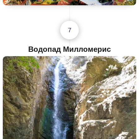
7
Водопад Милломерис