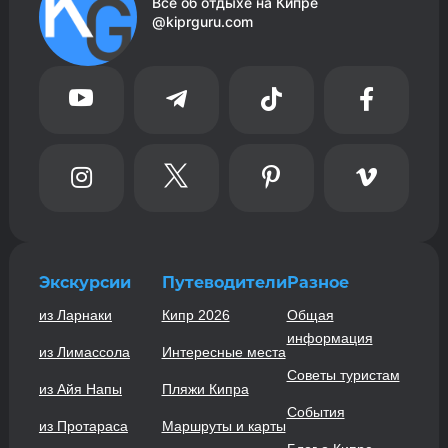
Всё об отдыхе на Кипре
@kiprguru.com








Экскурсии
Путеводители
Разное
из Ларнаки
Кипр 2026
Общая
информация
из Лимассола
Интересные места
Советы туристам
из Айя Напы
Пляжи Кипра
События
из Протараса
Маршруты и карты