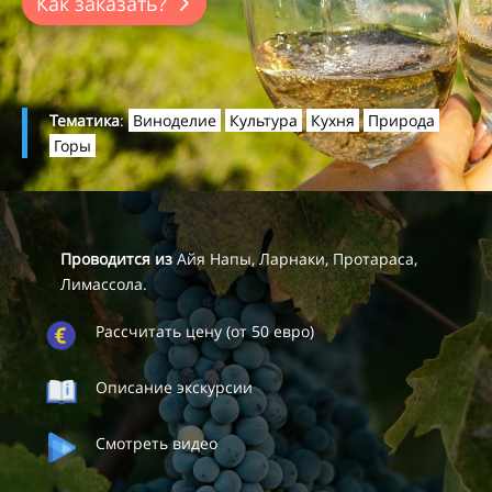
Как заказать?
Тематика
:
Виноделие
Культура
Кухня
Природа
Горы
Проводится из
Айя Напы, Ларнаки, Протараса,
Лимассола.
Рассчитать цену (от 50 евро)
Описание экскурсии
Смотреть видео