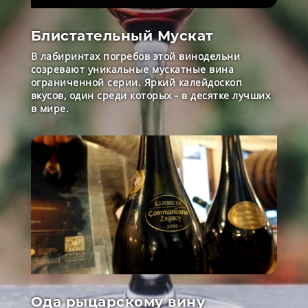
Блистательный Мускат
В лабиринтах погребов этой винодельни
созревают уникальные мускатные вина
ограниченной серии. Яркий калейдоскоп
вкусов, один среди которых - в десятке лучших
в мире.
Ода рыцарскому вину