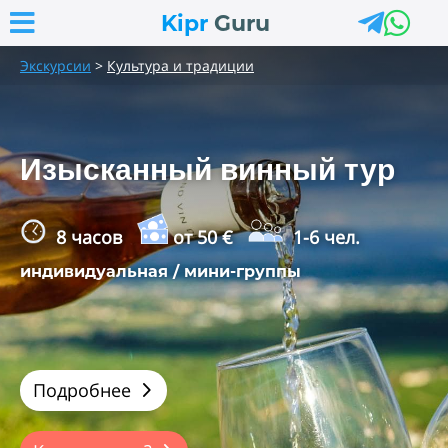



Kipr
Guru
Экскурсии
>
Культура и традиции
Изысканный винный тур
8 часов
от 50 €
1-6 чел.
индивидуальная / мини-группы
Подробнее