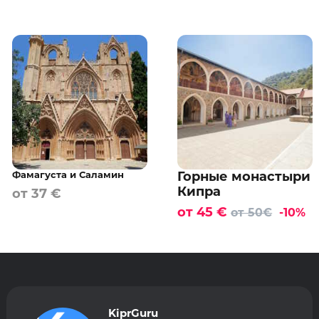
Фамагуста и Саламин
Горные монастыри
Кипра
от 37 €
от 45 €
от 50€
-10%
KiprGuru