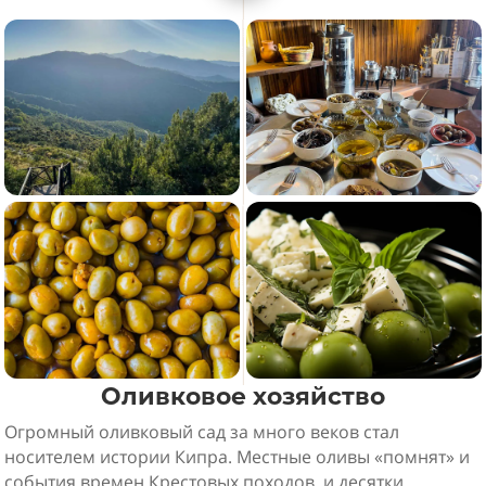
Оливковое хозяйство
Огромный оливковый сад за много веков стал
носителем истории Кипра. Местные оливы «помнят» и
события времен Крестовых походов, и десятки