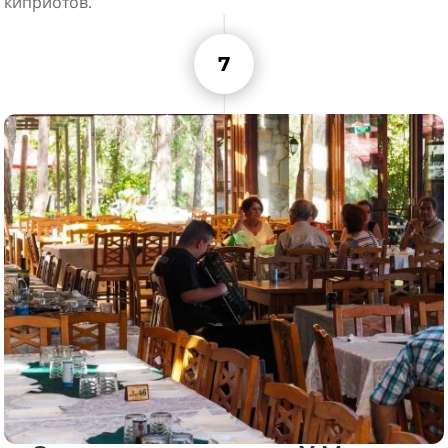
киприотов.
7