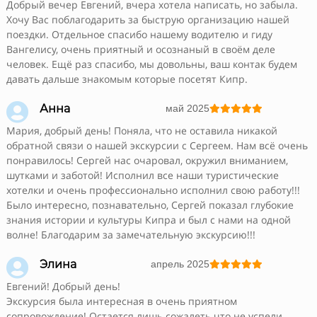
Добрый вечер Евгений, вчера хотела написать, но забыла.
Хочу Вас поблагодарить за быструю организацию нашей
поездки. Отдельное спасибо нашему водителю и гиду
Вангелису, очень приятный и осознаный в своём деле
человек. Ещё раз спасибо, мы довольны, ваш контак будем
давать дальше знакомым которые посетят Кипр.

Анна
май 2025





Мария, добрый день! Поняла, что не оставила никакой
обратной связи о нашей экскурсии с Сергеем. Нам всё очень
понравилось! Сергей нас очаровал, окружил вниманием,
шутками и заботой! Исполнил все наши туристические
хотелки и очень профессионально исполнил свою работу!!!
Было интересно, познавательно, Сергей показал глубокие
знания истории и культуры Кипра и был с нами на одной
волне! Благодарим за замечательную экскурсию!!!

Элина
апрель 2025





Евгений! Добрый день!
Экскурсия была интересная в очень приятном
сопровождение! Остается лишь сожалеть что не успели