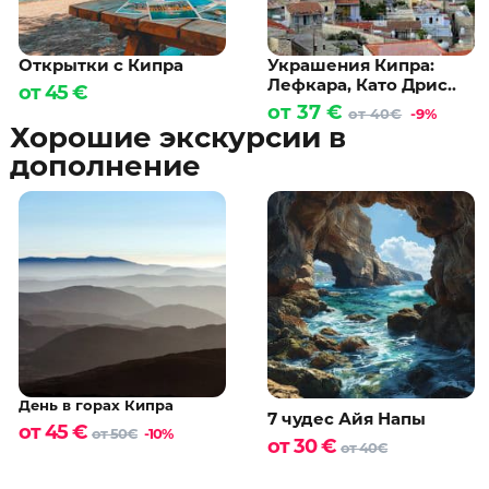
Открытки с Кипра
Украшения Кипра:
Лефкара, Като Дрис..
от 45 €
от 37 €
от 40€
-9%
Хорошие экскурсии в
дополнение
День в горах Кипра
7 чудес Айя Напы
от 45 €
от 50€
-10%
от 30 €
от 40€