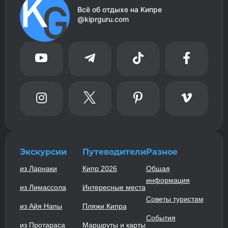
Всё об отдыхе на Кипре
@kiprguru.com








Экскурсии
Путеводители
Разное
из Ларнаки
Кипр 2026
Общая
информация
из Лимассола
Интересные места
Советы туристам
из Айя Напы
Пляжи Кипра
События
из Протараса
Маршруты и карты