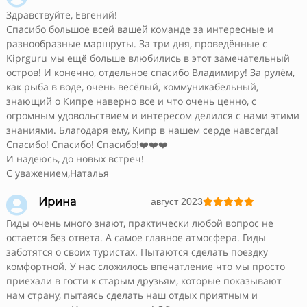
Здравствуйте, Евгений!
Спасибо большое всей вашей команде за интересные и
разнообразные маршруты. За три дня, проведённые с
Kiprguru мы ещё больше влюбились в этот замечательный
остров! И конечно, отдельное спасибо Владимиру! За рулём,
как рыба в воде, очень весёлый, коммуникабельный,
знающий о Кипре наверно все и что очень ценно, с
огромным удовольствием и интересом делился с нами этими
знаниями. Благодаря ему, Кипр в нашем серде навсегда!
Спасибо! Спасибо! Спасибо!❤️❤️❤️
И надеюсь, до новых встреч!
С уважением,Наталья

Ирина
август 2023





Гиды очень много знают, практически любой вопрос не
остается без ответа. А самое главное атмосфера. Гиды
заботятся о своих туристах. Пытаются сделать поездку
комфортной. У нас сложилось впечатление что мы просто
приехали в гости к старым друзьям, которые показывают
нам страну, пытаясь сделать наш отдых приятным и