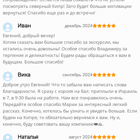
посмотреть северный Кипр! Зато будет больше мотивации
вернуться! Спасибо еще раз и до встречи!

Иван
декабрь 2024





Евгений, добрый вечер!
Хотим сказать вам большое спасибо за экскурсии, мы
остались очень довольны! Особое спасибо Владимиру за
терпение и деликатность! Будем рады обращаться к вам в
будущем. Большое спасибо!

Вика
сентябрь 2024





Доброе утро Евгений! Что-то забыла вам написать слова
благодарности. Я сразу с короля на бал: приплыли в Израиль
в 7, в 9:30 была на работе. Нам все понравилось очень.
Передайте особое спасибо Марии за интересный легкий
рассказ. Конечно, хотелось бы узнать и увидеть больше. Если
будем на Кипре, то обязательно вернемся к вам. Ну и,
конечно, буду советовать вашу компанию❤️🙏.

Наталья
август 2024




