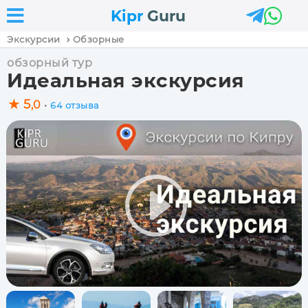



Kipr
Guru
›
Экскурсии
Обзорные
обзорный тур
Идеальная экскурсия
★ 5
,0
•
64 отзыва