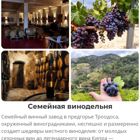
Семейная винодельня
Семейный винный завод в предгорье Троодоса,
окруженный виноградниками, неспешно и размеренно
создает шедевры местного виноделия: от молодых
сезонных вин до легендарного вина Кипра —