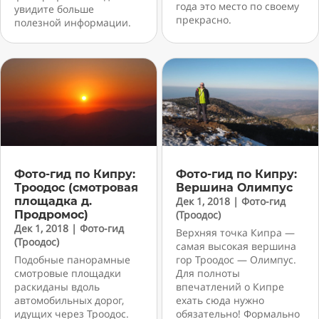
года это место по своему
увидите больше
прекрасно.
полезной информации.
Фото-гид по Кипру:
Фото-гид по Кипру:
Троодос (смотровая
Вершина Олимпус
площадка д.
Дек 1, 2018
|
Фото-гид
Продромос)
(Троодос)
Дек 1, 2018
|
Фото-гид
Верхняя точка Кипра —
(Троодос)
самая высокая вершина
Подобные панорамные
гор Троодос — Олимпус.
смотровые площадки
Для полноты
раскиданы вдоль
впечатлений о Кипре
автомобильных дорог,
ехать сюда нужно
идущих через Троодос.
обязательно! Формально