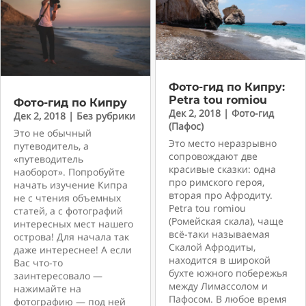
Фото-гид по Кипру:
Petra tou romiou
Фото-гид по Кипру
Дек 2, 2018
|
Фото-гид
Дек 2, 2018
|
Без рубрики
(Пафос)
Это не обычный
Это место неразрывно
путеводитель, а
сопровождают две
«путеводитель
красивые сказки: одна
наоборот». Попробуйте
про римского героя,
начать изучение Кипра
вторая про Афродиту.
не с чтения объемных
Petra tou romiou
статей, а с фотографий
(Ромейская скала), чаще
интересных мест нашего
всё-таки называемая
острова! Для начала так
Скалой Афродиты,
даже интереснее! А если
находится в широкой
Вас что-то
бухте южного побережья
заинтересовало —
между Лимассолом и
нажимайте на
Пафосом. В любое время
фотографию — под ней