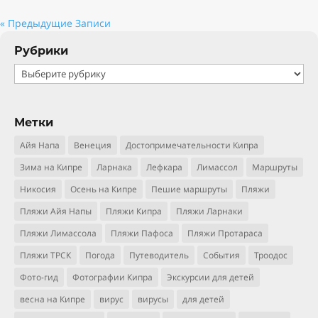
« Предыдущие Записи
Рубрики
Рубрики
Метки
Айя Напа
Венеция
Достопримечательности Кипра
Зима на Кипре
Ларнака
Лефкара
Лимассол
Маршруты
Никосия
Осень на Кипре
Пешие маршруты
Пляжи
Пляжи Айя Напы
Пляжи Кипра
Пляжи Ларнаки
Пляжи Лимассола
Пляжи Пафоса
Пляжи Протараса
Пляжи ТРСК
Погода
Путеводитель
События
Троодос
Фото-гид
Фотографии Кипра
Экскурсии для детей
весна на Кипре
вирус
вирусы
для детей