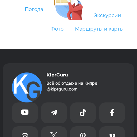
Погода
Экскурсии
Фото
Маршруты и карты
KiprGuru
Всё об отдыхе на Кипре
@kiprguru.com







