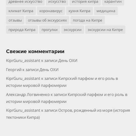
древнее искусство
искусство
история кипра
карантин
климат Кипра
коронавирус
кухня Кипра
медицина
отзывы
отзывы об экскурсиях
погода на Кипре
природа Кипра
прогулки
экскурсии
экскурсии на Кипре
Свежие комментарии
KiprGuru_assistant
к записи
День ОХИ
Георгий
к записи
День ОХИ
KiprGuru_assistant
к записи
Кипрский парфюм и его роль в
истории мировой парфюмерии
Александр Логвиненко
к записи
Кипрский парфюм и его роль в
истории мировой парфюмерии
KiprGuru_assistant
к записи
Остров, рожденный из моря (история
тектоники Кипра)