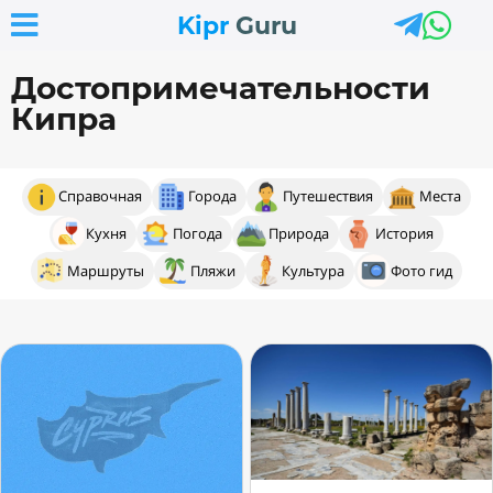



Kipr
Guru
Достопримечательности
Кипра
Справочная
Города
Путешествия
Места
Кухня
Погода
Природа
История
Маршруты
Пляжи
Культура
Фото гид