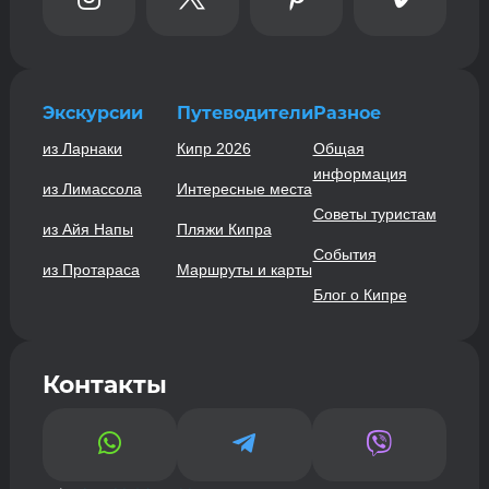
Экскурсии
Путеводители
Разное
из Ларнаки
Кипр 2026
Общая
информация
из Лимассола
Интересные места
Советы туристам
из Айя Напы
Пляжи Кипра
События
из Протараса
Маршруты и карты
Блог о Кипре
Контакты


