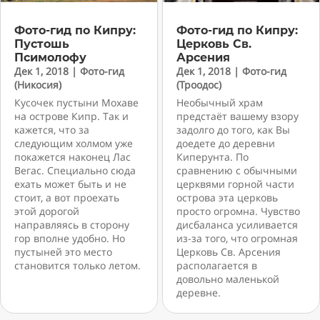
Фото-гид по Кипру:
Фото-гид по Кипру:
Пустошь
Церковь Св.
Псимолофу
Арсения
Дек 1, 2018
|
Фото-гид
Дек 1, 2018
|
Фото-гид
(Никосия)
(Троодос)
Кусочек пустыни Мохаве
Необычный храм
на острове Кипр. Так и
предстаёт вашему взору
кажется, что за
задолго до того, как Вы
следующим холмом уже
доедете до деревни
покажется наконец Лас
Киперунта. По
Вегас. Специально сюда
сравнению с обычными
ехать может быть и не
церквями горной части
стоит, а вот проехать
острова эта церковь
этой дорогой
просто огромна. Чувство
направляясь в сторону
дисбаланса усиливается
гор вполне удобно. Но
из-за того, что огромная
пустыней это место
Церковь Св. Арсения
становится только летом.
располагается в
довольно маленькой
деревне.