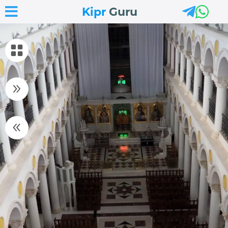



Kipr
Guru

9
8