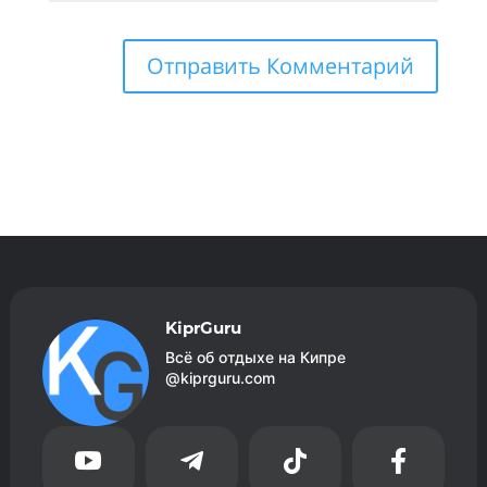
KiprGuru
Всё об отдыхе на Кипре
@kiprguru.com



