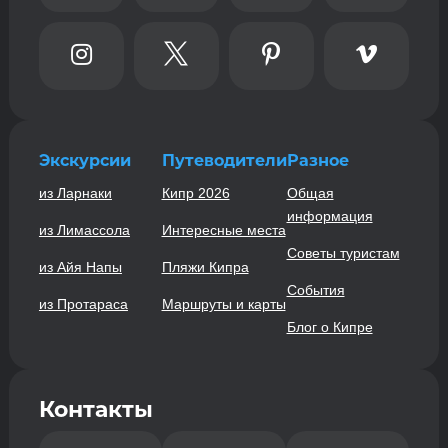




Экскурсии
Путеводители
Разное
из Ларнаки
Кипр 2026
Общая
информация
из Лимассола
Интересные места
Советы туристам
из Айя Напы
Пляжи Кипра
События
из Протараса
Маршруты и карты
Блог о Кипре
Контакты