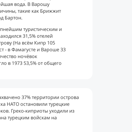
ейшая вода. В Варошу
ичины, такие как Брижжит
рд Бартон.
рупнейшим туристическим и
аходился 31,5% отелей
рову (На всём Кипр 105
т - в Фамагусте и Вароше 33
личество ночёвок
ло в 1973 53,5% от общего
захвачено 37% территории острова
ска НАТО остановили турецкие
рков. Греко-киприоты уходили из
ана турецким войскам на