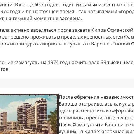
сти. В конце 60-х годов – один из самых известных ев
1974 года и по настоящее время – так называемый «горо
кт, на текущий момент не заселена.
стала активно заселяться после захвата Кипра Османской
 запрещено проживать в пределах крепостных стен Фа
проживали турко-киприоты и турки, а в Вароше - “новой 
ение Фамагусты на 1974 год насчитывало 39 тысяч челове
тов.
После обретения независимости
Вароша отстраивалась как ульт
здесь размещались комфортабе
гостиницы, престижные рестор
Пляж Фамагусты (и Вароши, в ч
лучших на Кипре: огромная жив