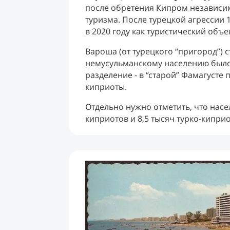
после обретения Кипром независимо
туризма. После турецкой агрессии 
в 2020 году как туристический объе
Вароша (от турецкого “пригород”) 
немусульманскому населению было
разделение - в “старой” Фамагусте 
киприоты.
Отдельно нужно отметить, что насел
киприотов и 8,5 тысяч турко-киприо