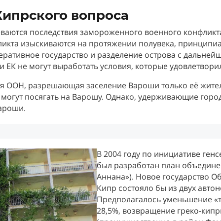
ипрского вопроса
ваются последствия замороженного военного конфликта
икта изыскиваются на протяжении полувека, принципиа
еративное государство и разделение острова с дальне
 ЕК не могут выработать условия, которые удовлетворил
ия ООН, разрешающая заселение Вароши только её жите
 могут посягать на Варошу. Однако, удерживающие город
ароши.
В 2004 году по инициативе ген
был разработан план объедине
Аннана»). Новое государство 
Кипр состояло бы из двух автон
Предполагалось уменьшение «ту
28,5%, возвращение греко-кипр