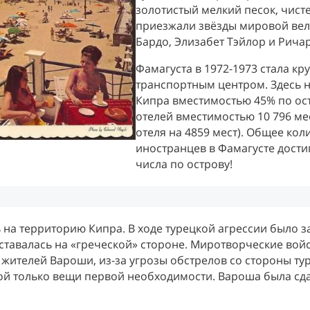
золотистый мелкий песок, чист
приезжали звёзды мировой вел
Бардо, Элизабет Тэйлор и Рича
Фамагуста в 1972-1973 стала к
транспортным центром. Здесь н
Кипра вместимостью 45% по ост
отелей вместимостью 10 796 мес
отеля на 4859 мест). Общее ко
иностранцев в Фамагусте достиг
числа по острову!
ь на территорию Кипра. В ходе турецкой агрессии было 
оставалась на «греческой» стороне. Миротворческие вой
 жителей Вароши, из-за угрозы обстрелов со стороны ту
обой только вещи первой необходимости. Вароша была сд