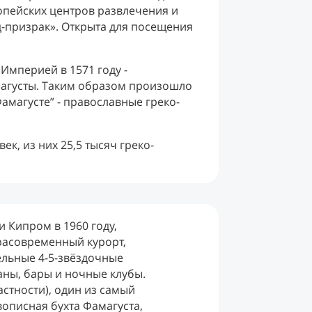
ропейских центров развлечения и
д-призрак». Открыта для посещения
 Империей в 1571 году -
магусты. Таким образом произошло
Фамагусте” - православные греко-
к, из них 25,5 тысяч греко-
 Кипром в 1960 году,
расовременный курорт,
льные 4-5-звёздочные
аны, бары и ночные клубы.
астности), один из самый
описная бухта Фамагуста,