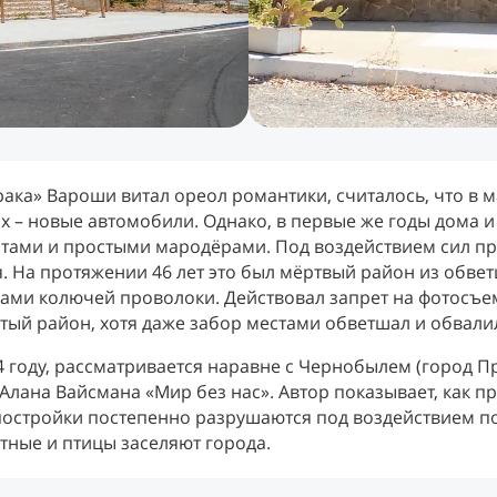
ака» Вароши витал ореол романтики, считалось, что в м
нах – новые автомобили. Однако, в первые же годы дома 
тами и простыми мародёрами. Под воздействием сил пр
 На протяжении 46 лет это был мёртвый район из обвет
ми колючей проволоки. Действовал запрет на фотосъем
тый район, хотя даже забор местами обветшал и обвалил
 году, рассматривается наравне с Чернобылем (город П
Алана Вайсмана «Мир без нас». Автор показывает, как п
остройки постепенно разрушаются под воздействием по
тные и птицы заселяют города.