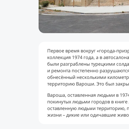
Первое время вокруг «города-призр
коллекция 1974 года, а в автосало
были разграблены турецкими солда
и ремонта постепенно разрушаются.
обнесённый несколькими километра
территорию Вароши. Это был закры
Вароша, оставленная людьми в 1974
покинутых людьми городов в книге 
оставленную людьми территорию, п
жизни – дикие или одичавшие живо