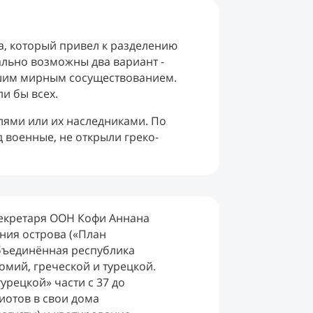
, который привел к разделению
льно возможны два вариант -
йшим мирным сосуществованием.
и бы всех.
лями или их наследниками. По
 военные, не открыли греко-
секретаря ООН Кофи Аннана
ния острова («План
Объединённая республика
омий, греческой и турецкой.
рецкой» части с 37 до
иотов в свои дома