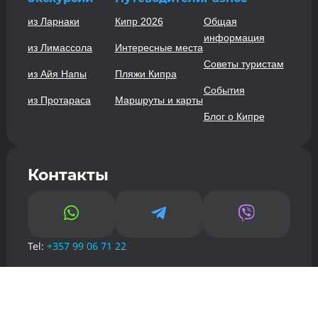
из Ларнаки
Кипр 2026
Общая
информация
из Лимассола
Интересные места
Советы туристам
из Айя Напы
Пляжи Кипра
События
из Протараса
Маршруты и карты
Блог о Кипре
Контакты



Tel:
+357 99 06 71 22
Email:
info@kiprguru.com