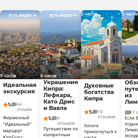
5 часов
5 часов
есть видео ►
есть видео ►
9 часов
6 часов
Украшения
Обз
Идеальная
Духовные
Кипра:
пут
экскурсия
богатства
Лефкара,
из
Кипра
Като Дрис
Лим
5,0
64


и Вавла
отзыва
5,0
10
5,0
17 




отзывов
Фирменный
Если 
5,0
9


отзывов
отдых
"Идеальный"
Хотите
Путешествие по
Лимас
маршрут
прикоснуться к
колоритным
экску
KiprGuru:
части