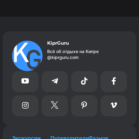
KiprGuru
Всё об отдыхе на Кипре
@kiprguru.com








Экскурсии
Путеводители
Разное