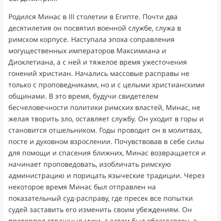
Родился Минас в III столетии в Египте. Почти два
десятилетия он посвятил военной службе, служа в
римском корпусе. Наступала эпоха соправления
могущественных императоров Максимиана и
Диоклетиана, а с ней и тяжелое время ужесточения
гонений христиан. Начались массовые расправы не
только с проповедниками, но и с целыми христианскими
общинами. В это время, будучи свидетелем
бесчеловечности политики римских властей, Минас, не
желая творить зло, оставляет службу. Он уходит в горы и
становится отшельником. Годы проводит он в молитвах,
посте и духовном взрослении. Почувствовав в себе силы
для помощи и спасения ближних, Минас возвращается и
начинает проповедовать, изобличать римскую
администрацию и порицать языческие традиции. Через
некоторое время Минас был отправлен на
показательный суд-расправу, где пресек все попытки
судей заставить его изменить своим убеждениям. Он
претерпел страшные муки, а затем был обезглавлен, а