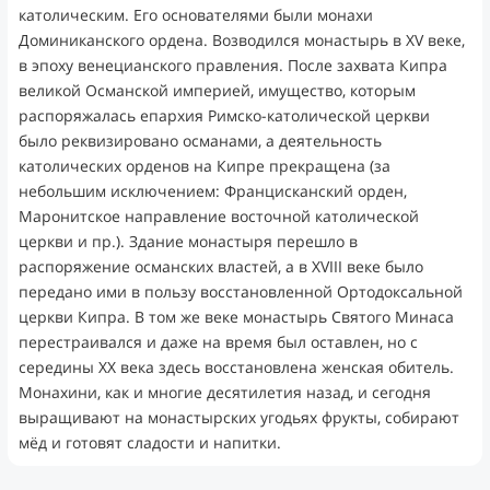
католическим. Его основателями были монахи
Доминиканского ордена. Возводился монастырь в XV веке,
в эпоху венецианского правления. После захвата Кипра
великой Османской империей, имущество, которым
распоряжалась епархия Римско-католической церкви
было реквизировано османами, а деятельность
католических орденов на Кипре прекращена (за
небольшим исключением: Францисканский орден,
Маронитское направление восточной католической
церкви и пр.). Здание монастыря перешло в
распоряжение османских властей, а в XVIII веке было
передано ими в пользу восстановленной Ортодоксальной
церкви Кипра. В том же веке монастырь Святого Минаса
перестраивался и даже на время был оставлен, но с
середины XX века здесь восстановлена женская обитель.
Монахини, как и многие десятилетия назад, и сегодня
выращивают на монастырских угодьях фрукты, собирают
мёд и готовят сладости и напитки.