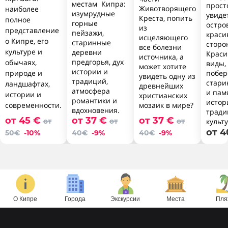
местам Кипра:
прост
Животворящего
наиболее
изумрудные
увиде
Креста, попить
полное
горные
остро
из
представление
пейзажи,
краси
исцеляющего
о Кипре, его
старинные
сторо
все болезни
культуре и
деревни
Крас
источника, а
предгорья, дух
обычаях,
виды,
может хотите
истории и
природе и
побер
увидеть одну из
традиций,
стари
ландшафтах,
древнейших
атмосфера
и пам
истории и
христианских
романтики и
истор
мозаик в мире?
современности.
вдохновения.
тради
от 45 €
от 37 €
от 37 €
от
от
от
культу
от 
50€
-10%
40€
-9%
40€
-9%
О Кипре
Города
Экскурсии
Места
Пля