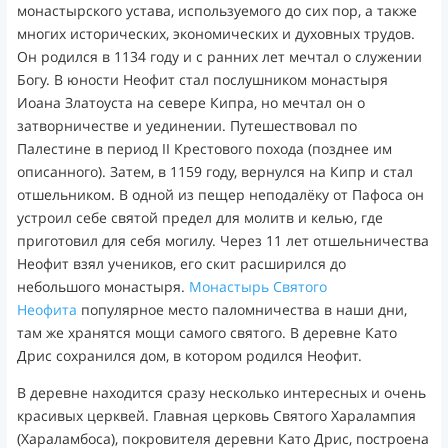
монастырского устава, используемого до сих пор, а также
многих исторических, экономических и духовных трудов.
Он родился в 1134 году и с ранних лет мечтал о служении
Богу. В юности Неофит стал послушником монастыря
Иоана Златоуста на севере Кипра, но мечтал он о
затворничестве и уединении. Путешествовал по
Палестине в период II Крестового похода (позднее им
описанного). Затем, в 1159 году, вернулся на Кипр и стал
отшельником. В одной из пещер неподалёку от Пафоса он
устроил себе святой предел для молитв и келью, где
приготовил для себя могилу. Через 11 лет отшельничества
Неофит взял учеников, его скит расширился до
небольшого монастыря.
Монастырь Святого
Неофита
популярное место паломничества в наши дни,
там же хранятся мощи самого святого. В деревне Като
Дрис сохранился дом, в котором родился Неофит.
В деревне находится сразу несколько интересных и очень
красивых церквей. Главная церковь Святого Харалампия
(Хараламбоса), покровителя деревни Като Дрис, построена