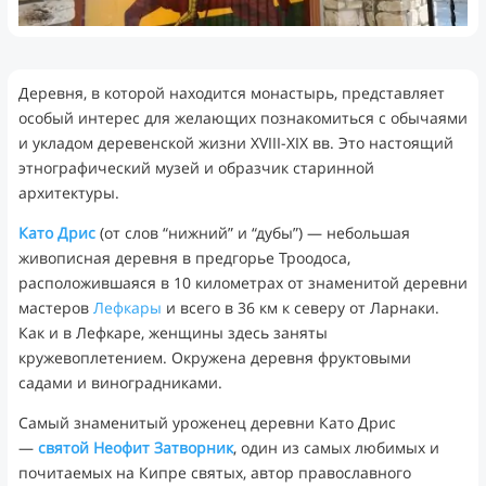
Деревня, в которой находится монастырь, представляет
особый интерес для желающих познакомиться с обычаями
и укладом деревенской жизни XVIII-XIX вв. Это настоящий
этнографический музей и образчик старинной
архитектуры.
Като Дрис
(от слов “нижний” и “дубы”) — небольшая
живописная деревня в предгорье Троодоса,
расположившаяся в 10 километрах от знаменитой деревни
мастеров
Лефкары
и всего в 36 км к северу от Ларнаки.
Как и в Лефкаре, женщины здесь заняты
кружевоплетением. Окружена деревня фруктовыми
садами и виноградниками.
Самый знаменитый уроженец деревни Като Дрис
—
святой Неофит Затворник
, один из самых любимых и
почитаемых на Кипре святых, автор православного