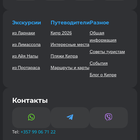
Экскурсии
Путеводители
Разное
из Ларнаки
Кипр 2026
Общая
информация
из Лимассола
Интересные места
Советы туристам
из Айя Напы
Пляжи Кипра
События
из Протараса
Маршруты и карты
Блог о Кипре
Контакты



Tel:
+357 99 06 71 22