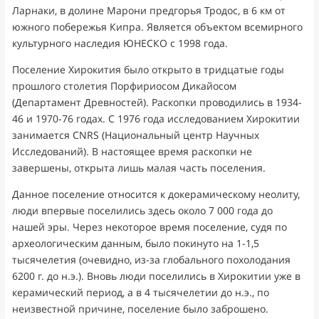
Ларнаки, в долине Марони предгорья Тродос, в 6 км от
южного побережья Кипра. Является объектом всемирного
культурного наследия ЮНЕСКО с 1998 года.
Поселение Хирокития было открыто в тридцатые годы
прошлого столетия Порфириосом Дикайосом
(Департамент Древностей). Раскопки проводились в 1934-
46 и 1970-76 годах. С 1976 года исследованием Хирокитии
занимается CNRS (Национальный центр Научных
Исследований). В настоящее время раскопки не
завершены, открыта лишь малая часть поселения.
Данное поселение относится к докерамическому неолиту,
люди впервые поселились здесь около 7 000 года до
нашей эры. Через некоторое время поселение, судя по
археологическим данным, было покинуто на 1-1,5
тысячелетия (очевидно, из-за глобального похолодания
6200 г. до н.э.). Вновь люди поселились в Хирокитии уже в
керамический период, а в 4 тысячелетии до н.э., по
неизвестной причине, поселение было заброшено.