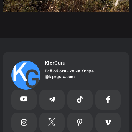
KiprGuru
Всё об отдыхе на Кипре
@kiprguru.com







