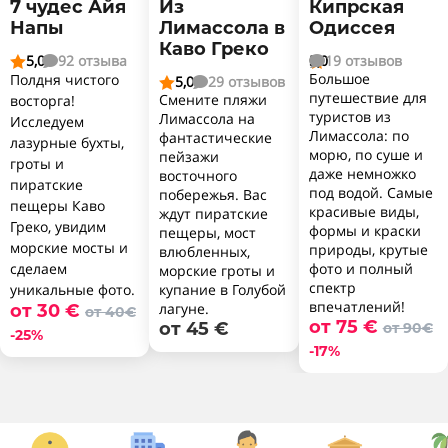
7 чудес Айя
Из
Кипрская
Напы
Лимассола в
Одиссея
Каво Греко
5,0
92 отзыва
5,0
19 отзывов




Большое
Полдня чистого
5,0
29 отзывов


путешествие для
Смените пляжи
восторга!
туристов из
Лимассола на
Исследуем
Лимассола: по
фантастические
лазурные бухты,
морю, по суше и
пейзажи
гроты и
даже немножко
восточного
пиратские
под водой. Самые
побережья. Вас
пещеры Каво
красивые виды,
ждут пиратские
Греко, увидим
формы и краски
пещеры, мост
морские мосты и
природы, крутые
влюбленных,
сделаем
фото и полный
морские гроты и
спектр
уникальные фото.
купание в Голубой
впечатлений!
лагуне.
от 30 €
от 40€
от 75 €
от 45 €
от 90€
-25%
-17%