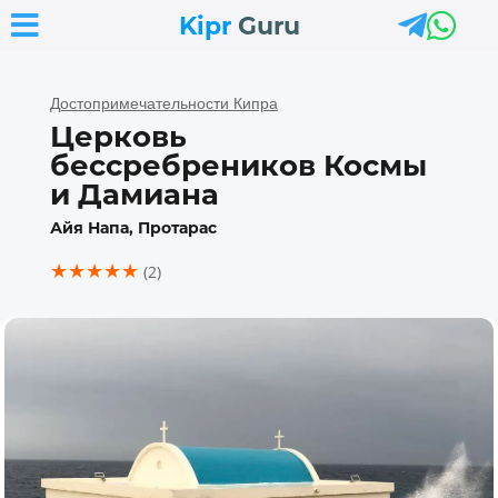



Kipr
Guru
Достопримечательности Кипра
Церковь
бессребреников Космы
и Дамиана
Айя Напа, Протарас
★★★★★
(2)