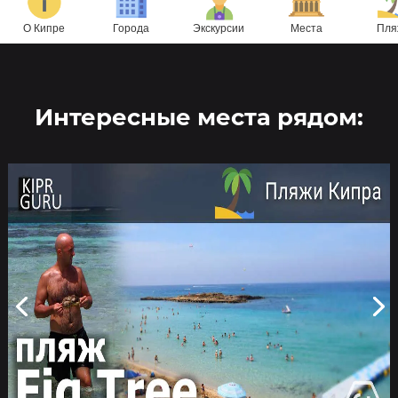
О Кипре
Города
Экскурсии
Места
Пля
Интересные места рядом: