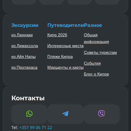
Экскурсии
Путеводители
Разное
из Ларнаки
Кипр 2026
Общая
информация
из Лимассола
Интересные места
Советы туристам
из Айя Напы
Пляжи Кипра
События
из Протараса
Маршруты и карты
Блог о Кипре
Контакты



Tel:
+357 99 06 71 22