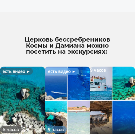
Церковь бессребреников
Космы и Дамиана можно
посетить на экскурсиях:
9 часов
есть видео ►
есть видео ►
5 часов
9 часов