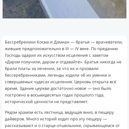
Бессребреники Косма и Дамиан — братья — врачеватели,
жившие предположительно в III — IV веке. По преданию
Господь одарил их искусством исцеления с заветом
«Даром получили, даром и отдавайте». Братья никогда не
брали платы за лечении, за что их и прозвали
бессеребренниками, легенды ходили об их умении и
совершаемых чудесах исцеления. Церковь открыта всё
время. Здание церкви достаточно новое — оно было
построено в восьмидесятых годах прошлого года,
исторической ценности не представляет.
Рядом храмом есть лестница, ведущая вниз, в пещеру
дайверов. Много историй ходит про эту пещеру —
рассказывают и о старце-отшельнике, скрывающемся от