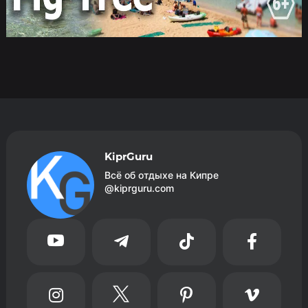
KiprGuru
Всё об отдыхе на Кипре
@kiprguru.com







