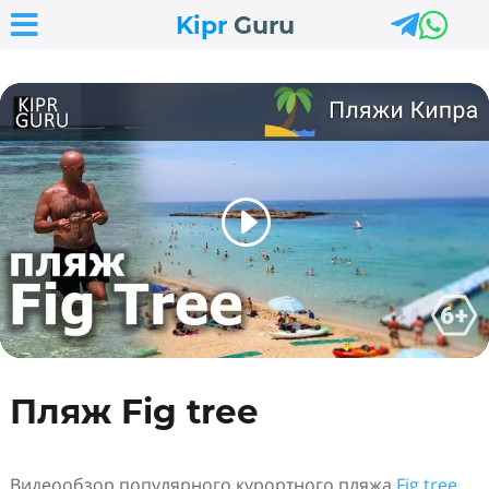



Kipr
Guru
Пляж Fig tree
Видеообзор популярного курортного пляжа
Fig tree