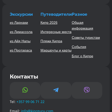
Экскурсии
Путеводители
Разное
из Ларнаки
Кипр 2026
Общая
информация
из Лимассола
Интересные места
Советы туристам
из Айя Напы
Пляжи Кипра
События
из Протараса
Маршруты и карты
Блог о Кипре
Контакты



Tel:
+357 99 06 71 22
Email:
info@kiprguru.com