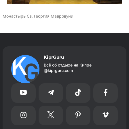
Монастырь Св. Георгия Мавровуни
KiprGuru
Всё об отдыхе на Кипре
@kiprguru.com







