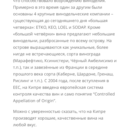
что способствовало возрождению виноделия.
Примерно в это время один за другим были
основаны 4 крупные винодельческие компании –
существующая до сегодняшнего дня «большая
четверка»: ETKO, KEO, LOEL и SODAP. Кроме
«большой четвёрки» вина предлагают небольшие
винодельни, разбросанные по всему острову. На
острове выращиваются как уникальные, более
нигде не встречающиеся, сорта винограда
(Марафефтико, Ксинистери, Чёрный Амбелисимо и
т.п.), так и завезённые из Франции в середине
прошлого века сорта (Каберне, Шардоне, Гренаш,
Рислинг и т.п.). С 2004 года, после вступления в
ЕЕС, на Кипре введена европейская система
контроля качества вин и само понятие “Controlled
Appellation of Origin”.
Можно с уверенностью сказать, что на Кипре
производят хорошие, качественные вина на
любой вкус.