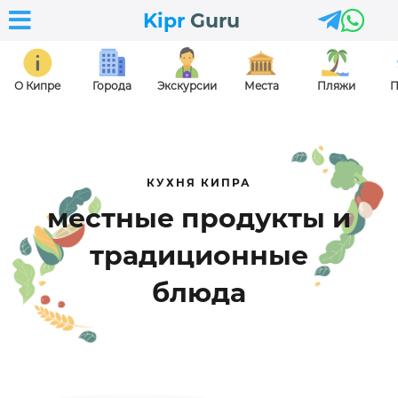



Kipr
Guru
О Кипре
Города
Экскурсии
Места
Пляжи
П
КУХНЯ КИПРА
местные продукты и
традиционные
блюда