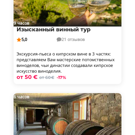
9 часов
Изысканный винный тур
5,0
21 отзывов


Экскурсия-пьеса о кипрском вине в 3 частях:
представляем Вам мастерские потомственных
виноделов, чьи династии создавали кипрское
искусство виноделия.
от 50 €
от 60€
-17%
6 часов