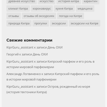
древнее искусство
искусство
история кипра
карантин
климат Кипра
коронавирус
кухня Кипра
медицина
отзывы
отзывы об экскурсиях
погода на Кипре
природа Кипра
прогулки
экскурсии
экскурсии на Кипре
Свежие комментарии
KiprGuru_assistant
к записи
День ОХИ
Георгий
к записи
День ОХИ
KiprGuru_assistant
к записи
Кипрский парфюм и его роль в
истории мировой парфюмерии
Александр Логвиненко
к записи
Кипрский парфюм и его роль
в истории мировой парфюмерии
KiprGuru_assistant
к записи
Остров, рожденный из моря
(история тектоники Кипра)