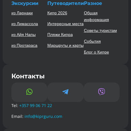
Экскурсии
Путеводители
Разное
из Ларнаки
Кипр 2026
Общая
информация
из Лимассола
Интересные места
Советы туристам
из Айя Напы
Пляжи Кипра
События
из Протараса
Маршруты и карты
Блог о Кипре
Контакты



Tel:
+357 99 06 71 22
Email:
info@kiprguru.com