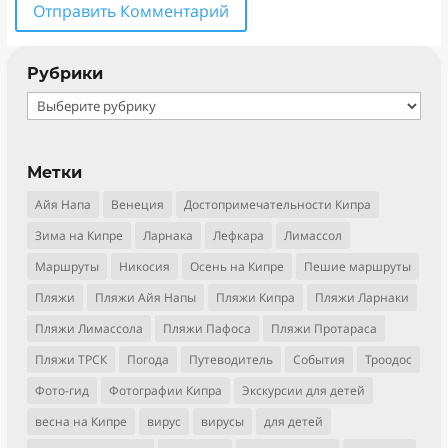
Отправить Комментарий
Рубрики
Рубрики
Метки
Айя Напа
Венеция
Достопримечательности Кипра
Зима на Кипре
Ларнака
Лефкара
Лимассол
Маршруты
Никосия
Осень на Кипре
Пешие маршруты
Пляжи
Пляжи Айя Напы
Пляжи Кипра
Пляжи Ларнаки
Пляжи Лимассола
Пляжи Пафоса
Пляжи Протараса
Пляжи ТРСК
Погода
Путеводитель
События
Троодос
Фото-гид
Фотографии Кипра
Экскурсии для детей
весна на Кипре
вирус
вирусы
для детей