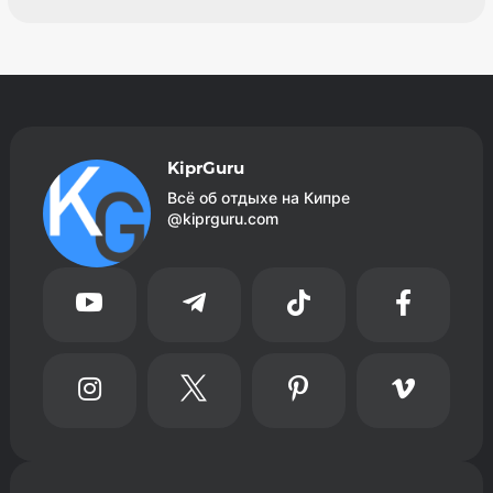
KiprGuru
Всё об отдыхе на Кипре
@kiprguru.com







