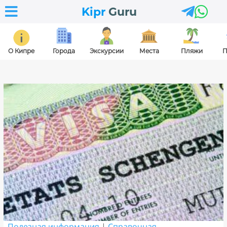



Kipr
Guru
О Кипре
Города
Экскурсии
Места
Пляжи
П
Полезная информация
|
Справочная