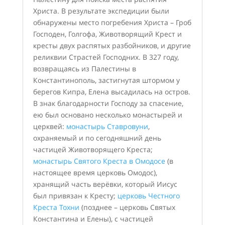
Христа. В результате экспедиции были
обнаружены место погребения Христа – Гроб
Господен, Голгофа, Животворящий Крест и
кресты двух распятых разбойников, и другие
реликвии Страстей Господних. В 327 году,
возвращаясь из Палестины в
Константинополь, застигнутая штормом у
берегов Кипра, Елена высадилась на остров.
В знак благодарности Господу за спасение,
ею был основано несколько монастырей и
церквей:
монастырь Ставровуни
,
охраняемый и по сегодняшний день
частицей Животворящего Креста;
монастырь Святого Креста в Омодосе
(в
настоящее время церковь Омодос),
хранящий часть верёвки, который Иисус
был привязан к Кресту;
церковь Честного
Креста Тохни
(позднее – церковь Святых
Константина и Елены), с частицей