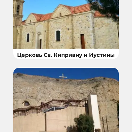
Церковь Св. Киприану и Иустины