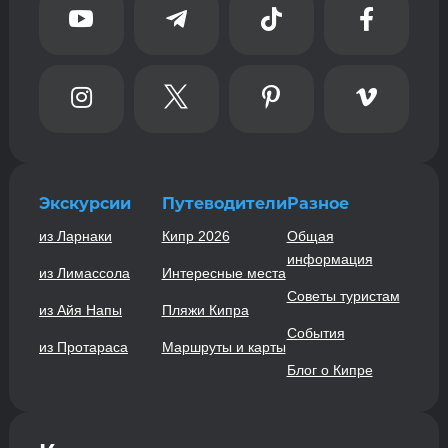








Экскурсии
Путеводители
Разное
из Ларнаки
Кипр 2026
Общая
информация
из Лимассола
Интересные места
Советы туристам
из Айя Напы
Пляжи Кипра
События
из Протараса
Маршруты и карты
Блог о Кипре