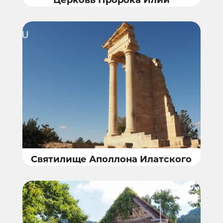
Церковь Пророка Илии
Святилище Аполлона Илатского