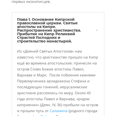
первых иконописцев.
Глава 1. Основание Кипрской
православной церкви. Святые
апостолы на Кипре.
Распространение христианства.
Прибытие на Кипр Реликвий
Страстей Господних и
строительство монастырей.
Из «Деяний Святых Апостолов» нам
известно, что христианство пришло на Кипр
ещё во времена апостольские: принесли на
остров Слово Божие апостолы Павел,
Варнава и Марк. После побиения камнями
Первомученика архидиакона Стефана и
последующих гонений, иерусалимские
христиане рассеялись по миру. Около 45
года апостолы Павел и Варнава, «родом
киприянин» (Деян. IV, 36) прибыли на остров
и прошли путь от
Саламина
(родного города