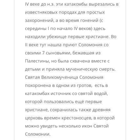
IV веке до н.э. эти катакомбы вырезались в
известняковых породах для простых
захоронений, а во время гонений (с
середины I по начало IV веков) здесь
находили убежище первые христиане. Во
II веке тут нашла приют Соломония со
своими 7 сыновьями, бежавшая из
Палестины, но была схвачена вместе с
детьми и приняла мученическую смерть.
Святая Великомученица Соломония
похоронена в одном из гротов, есть в
катакомбах источник со святой водой,
которой пользовались ещё первые
христиане, сохранилась также древняя
церковь времен крестоносцев, в которой
можно увидеть несколько икон Святой
Соломонии.