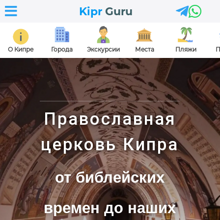



Kipr
Guru
О Кипре
Города
Экскурсии
Места
Пляжи
П
Православная
церковь Кипра
от библейских
времен до наших