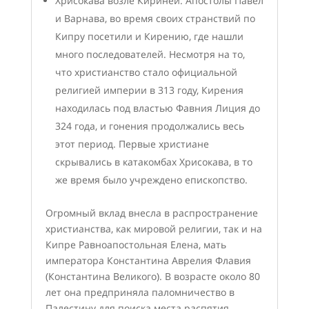
Хрисокава возле Киринеи. Апостолы Павел
и Варнава, во время своих странствий по
Кипру посетили и Кирению, где нашли
много последователей. Несмотря на то,
что христианство стало официальной
религией империи в 313 году, Кирения
находилась под властью Фавния Лиция до
324 года, и гонения продолжались весь
этот период. Первые христиане
скрывались в катакомбах Хрисокава, в то
же время было учреждено епископство.
Огромный вклад внесла в распространение
христианства, как мировой религии, так и на
Кипре Равноапостольная Елена, мать
императора Константина Аврелия Флавия
(Константина Великого). В возрасте около 80
лет она предприняла паломничество в
Палестину для поиска места распятия