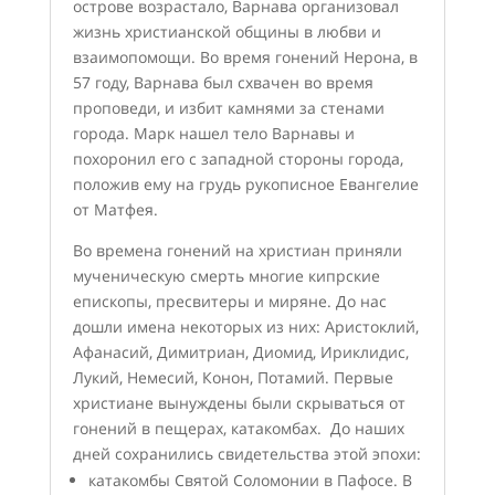
острове возрастало, Варнава организовал
жизнь христианской общины в любви и
взаимопомощи. Во время гонений Нерона, в
57 году, Варнава был схвачен во время
проповеди, и избит камнями за стенами
города. Марк нашел тело Варнавы и
похоронил его с западной стороны города,
положив ему на грудь рукописное Евангелие
от Матфея.
Во времена гонений на христиан приняли
мученическую смерть многие кипрские
епископы, пресвитеры и миряне. До нас
дошли имена некоторых из них: Аристоклий,
Афанасий, Димитриан, Диомид, Ириклидис,
Лукий, Немесий, Конон, Потамий. Первые
христиане вынуждены были скрываться от
гонений в пещерах, катакомбах. До наших
дней сохранились свидетельства этой эпохи:
катакомбы Святой Соломонии в Пафосе. В