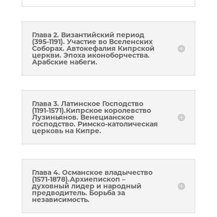
Глава 2. Византийский период
(395-1191). Участие во Вселенских
Соборах. Автокефалия Кипрской
церкви. Эпоха иконоборчества.
Арабские набеги.
Глава 3. Латинское Господство
(1191-1571).Кипрское королевство
Лузиньянов. Венецианское
господство. Римско-католическая
церковь на Кипре.
Глава 4. Османское владычество
(1571-1878).Архиепископ –
духовный лидер и народный
предводитель. Борьба за
независимость.