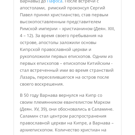
Варнавы) до
Пафоса
. После встречи с
апостолами, римский проконсул Сергий
Павел принял христианство, став первым
высокопоставленным представителем
Римской империи – христианином (Деян. XIII,
4 – 12). За время своего пребывания на
острове, апостолы заложили основы
Кипрской православной церкви и
рукоположили первых епископов. Одним из
первых епископов – епископом Китийским -
стал встреченный ими во время странствий
Лазарь, переселившегося на остров после
своего воскрешения.
В 50 году Варнава вернулся на Кипр со
своим племянником евангелистом Марком
(Деян. XV, 39), они обосновались в Саламине.
Саламин стал центром распространения
православной церкви на Кипре, а Варнава –
архиепископом. Количество христиан на