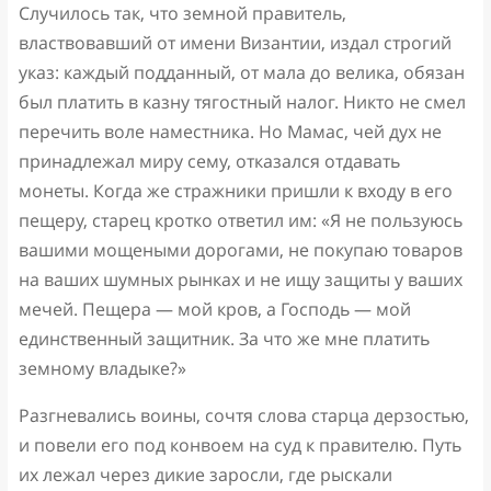
Случилось так, что земной правитель,
властвовавший от имени Византии, издал строгий
указ: каждый подданный, от мала до велика, обязан
был платить в казну тягостный налог. Никто не смел
перечить воле наместника. Но Мамас, чей дух не
принадлежал миру сему, отказался отдавать
монеты. Когда же стражники пришли к входу в его
пещеру, старец кротко ответил им: «Я не пользуюсь
вашими мощеными дорогами, не покупаю товаров
на ваших шумных рынках и не ищу защиты у ваших
мечей. Пещера — мой кров, а Господь — мой
единственный защитник. За что же мне платить
земному владыке?»
Разгневались воины, сочтя слова старца дерзостью,
и повели его под конвоем на суд к правителю. Путь
их лежал через дикие заросли, где рыскали