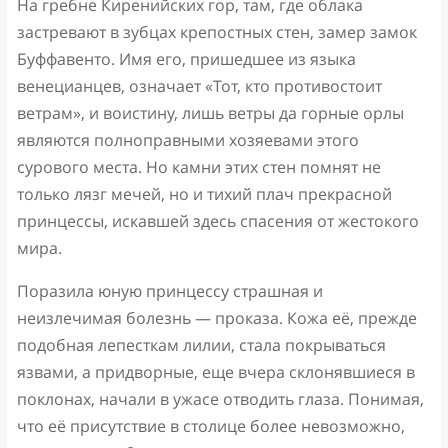
На гребне Киренийских гор, там, где облака
застревают в зубцах крепостных стен, замер замок
Буффавенто. Имя его, пришедшее из языка
венецианцев, означает «Тот, кто противостоит
ветрам», и воистину, лишь ветры да горные орлы
являются полноправными хозяевами этого
сурового места. Но камни этих стен помнят не
только лязг мечей, но и тихий плач прекрасной
принцессы, искавшей здесь спасения от жестокого
мира.
Поразила юную принцессу страшная и
неизлечимая болезнь — проказа. Кожа её, прежде
подобная лепесткам лилии, стала покрываться
язвами, а придворные, еще вчера склонявшиеся в
поклонах, начали в ужасе отводить глаза. Понимая,
что её присутствие в столице более невозможно,