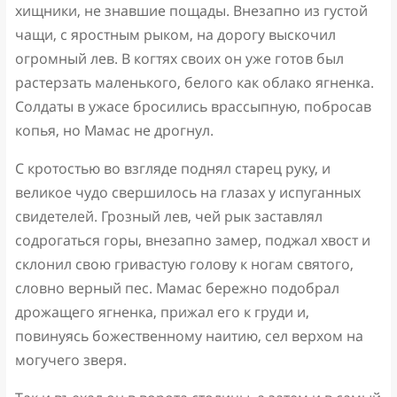
хищники, не знавшие пощады. Внезапно из густой
чащи, с яростным рыком, на дорогу выскочил
огромный лев. В когтях своих он уже готов был
растерзать маленького, белого как облако ягненка.
Солдаты в ужасе бросились врассыпную, побросав
копья, но Мамас не дрогнул.
С кротостью во взгляде поднял старец руку, и
великое чудо свершилось на глазах у испуганных
свидетелей. Грозный лев, чей рык заставлял
содрогаться горы, внезапно замер, поджал хвост и
склонил свою гривастую голову к ногам святого,
словно верный пес. Мамас бережно подобрал
дрожащего ягненка, прижал его к груди и,
повинуясь божественному наитию, сел верхом на
могучего зверя.