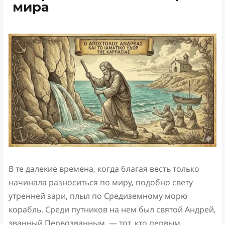
мира
В те далекие времена, когда благая весть только
начинала разноситься по миру, подобно свету
утренней зари, плыл по Средиземному морю
корабль. Среди путников на нем был святой Андрей,
званный Первозванным, — тот, кто первым