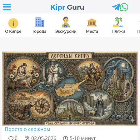



Kipr
Guru
О Кипре
Города
Экскурсии
Места
Пляжи
П
Просто о сложном
0
02.05.2026
5-10 минут