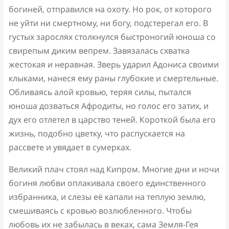
богиней, отправился на охоту. Но рок, от которого
не уйти ни смертному, ни богу, подстерегал его. В
густых зарослях столкнулся быстроногий юноша со
свирепым диким вепрем. Завязалась схватка
жестокая и неравная. Зверь ударил Адониса своими
клыками, нанеся ему раны глубокие и смертельные.
Обливаясь алой кровью, теряя силы, пытался
юноша дозваться Афродиты, но голос его затих, и
дух его отлетел в царство теней. Короткой была его
жизнь, подобно цветку, что распускается на
рассвете и увядает в сумерках.
Великий плач стоял над Кипром. Многие дни и ночи
богиня любви оплакивала своего единственного
избранника, и слезы её капали на теплую землю,
смешиваясь с кровью возлюбленного. Чтобы
любовь их не забылась в веках, сама Земля-Гея