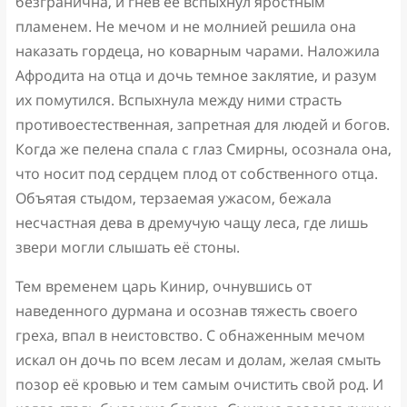
безгранична, и гнев её вспыхнул яростным
пламенем. Не мечом и не молнией решила она
наказать гордеца, но коварным чарами. Наложила
Афродита на отца и дочь темное заклятие, и разум
их помутился. Вспыхнула между ними страсть
противоестественная, запретная для людей и богов.
Когда же пелена спала с глаз Смирны, осознала она,
что носит под сердцем плод от собственного отца.
Объятая стыдом, терзаемая ужасом, бежала
несчастная дева в дремучую чащу леса, где лишь
звери могли слышать её стоны.
Тем временем царь Кинир, очнувшись от
наведенного дурмана и осознав тяжесть своего
греха, впал в неистовство. С обнаженным мечом
искал он дочь по всем лесам и долам, желая смыть
позор её кровью и тем самым очистить свой род. И