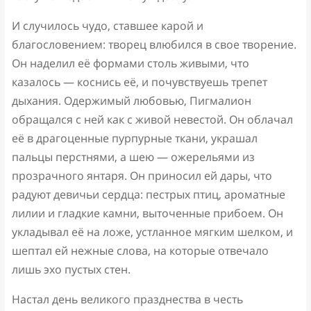
И случилось чудо, ставшее карой и
благословением: творец влюбился в свое творение.
Он наделил её формами столь живыми, что
казалось — коснись её, и почувствуешь трепет
дыхания. Одержимый любовью, Пигмалион
обращался с ней как с живой невестой. Он облачал
её в драгоценные пурпурные ткани, украшал
пальцы перстнями, а шею — ожерельями из
прозрачного янтаря. Он приносил ей дары, что
радуют девичьи сердца: пестрых птиц, ароматные
лилии и гладкие камни, выточенные прибоем. Он
укладывал её на ложе, устланное мягким шелком, и
шептал ей нежные слова, на которые отвечало
лишь эхо пустых стен.
Настал день великого празднества в честь