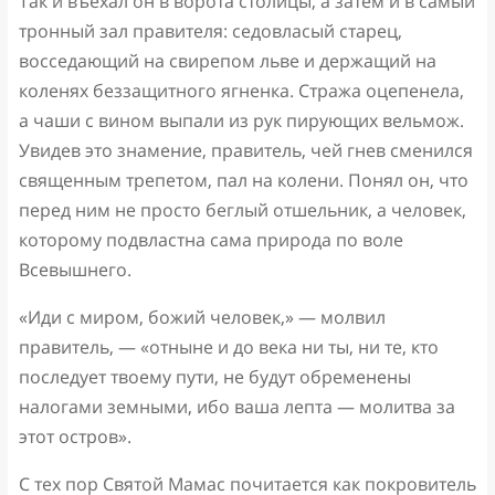
Так и въехал он в ворота столицы, а затем и в самый
тронный зал правителя: седовласый старец,
восседающий на свирепом льве и держащий на
коленях беззащитного ягненка. Стража оцепенела,
а чаши с вином выпали из рук пирующих вельмож.
Увидев это знамение, правитель, чей гнев сменился
священным трепетом, пал на колени. Понял он, что
перед ним не просто беглый отшельник, а человек,
которому подвластна сама природа по воле
Всевышнего.
«Иди с миром, божий человек,» — молвил
правитель, — «отныне и до века ни ты, ни те, кто
последует твоему пути, не будут обременены
налогами земными, ибо ваша лепта — молитва за
этот остров».
С тех пор Святой Мамас почитается как покровитель