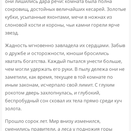
они лишились дара речи: комната была полна
сокровищ, достойных величайших кесарей. Золотые
кубки, усыпанные яхонтами, мечи в ножнах из
слоновой кости и короны, чьи камни горели ярче
звезд.
Жадность мгновенно завладела их сердцами. Забыв
о дружбе и осторожности, юноши бросились
хватать богатства. Каждый пытался унести больше,
чем могли удержать его руки. В пылу дележа они не
заметили, как время, текущее в той комнате по
иным законам, исчерпало свой лимит. С глухим
рокотом дверь захлопнулась, и глубокий,
беспробудный сон сковал их тела прямо среди куч
золота.
Прошло сорок лет. Мир внизу изменился,
сменились правители, а леса у подножия горы