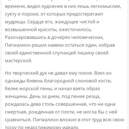
времени, видел художник в них лишь легкомыслие,
суету и пороки, от которых предостерегают
мудрецы. Сердце его, жаждущее чистой и
возвышенной красоты, ожесточилось.
Разочаровавшись в дочерях человеческих,
Пигмалион решил навеки остаться один, избрав
своей единственной спутницей тишину своей
мастерской.
Но творческий дух не давал ему покоя. Взял он
однажды бивень благородной слоновой кости,
белее морской пены, и начал ваять образ
женщины. День за днем, под пение резца,
рождалась дева столь совершенная, что ни одна
смертная, рожденная от плоти, не могла бы с ней
сравниться. Пигмалион вложил в этот труд всю свою
тоску по недостижимому идеалу.