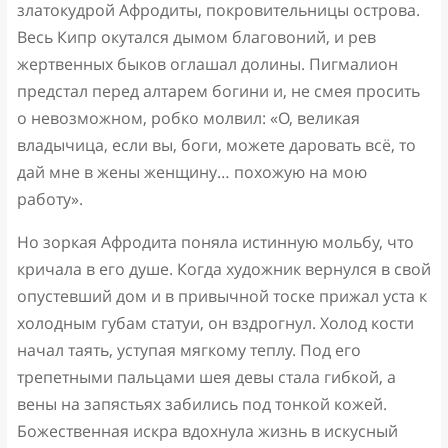
златокудрой Афродиты, покровительницы острова.
Весь Кипр окутался дымом благовоний, и рев
жертвенных быков оглашал долины. Пигмалион
предстал перед алтарем богини и, не смея просить
о невозможном, робко молвил: «О, великая
владычица, если вы, боги, можете даровать всё, то
дай мне в жены женщину… похожую на мою
работу».
Но зоркая Афродита поняла истинную мольбу, что
кричала в его душе. Когда художник вернулся в свой
опустевший дом и в привычной тоске прижал уста к
холодным губам статуи, он вздрогнул. Холод кости
начал таять, уступая мягкому теплу. Под его
трепетными пальцами шея девы стала гибкой, а
вены на запястьях забились под тонкой кожей.
Божественная искра вдохнула жизнь в искусный