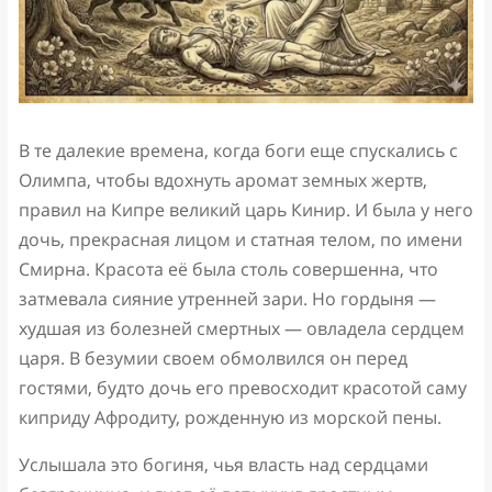
В те далекие времена, когда боги еще спускались с
Олимпа, чтобы вдохнуть аромат земных жертв,
правил на Кипре великий царь Кинир. И была у него
дочь, прекрасная лицом и статная телом, по имени
Смирна. Красота её была столь совершенна, что
затмевала сияние утренней зари. Но гордыня —
худшая из болезней смертных — овладела сердцем
царя. В безумии своем обмолвился он перед
гостями, будто дочь его превосходит красотой саму
киприду Афродиту, рожденную из морской пены.
Услышала это богиня, чья власть над сердцами