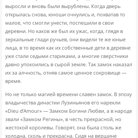
выросли и вновь были вырублены. Когда дверь
открылась снова, юноши очнулись и, похватав то
малое, что смогли унести, поспешили в свои
деревни. Но каков же был их ужас, когда, глядя в
зеркальные глади ручьев, они видели те же юные
лица, в то время как их собственные дети в деревне
уже стали седыми стариками, а многие сверстники
давно упокоились в сырой земле. Так замок наказал
их за алчность, отняв самое ценное сокровище —
время.
Но не только магией времени славен замок. В эпоху
владычества династии Лузиньянов его нарекли
«Dieu d’Amour» — Замком Богини Любви, а в народе
звали «Замком Регины», в честь прекрасной, но
жестокой королевы. Говорят, она была столь же
холодна, сколь и прекрасна. Сидя на вершине