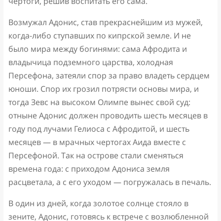
чертоги, решив воспитать его сама.
Возмужал Адонис, став прекраснейшим из мужей,
когда-либо ступавших по кипрской земле. И не
было мира между богинями: сама Афродита и
владычица подземного царства, холодная
Персефона, затеяли спор за право владеть сердцем
юноши. Спор их грозил потрясти основы мира, и
тогда Зевс на высоком Олимпе вынес свой суд:
отныне Адонис должен проводить шесть месяцев в
году под лучами Гелиоса с Афродитой, и шесть
месяцев — в мрачных чертогах Аида вместе с
Персефоной. Так на острове стали сменяться
времена года: с приходом Адониса земля
расцветала, а с его уходом — погружалась в печаль.
В один из дней, когда золотое солнце стояло в
зените, Адонис, готовясь к встрече с возлюбленной