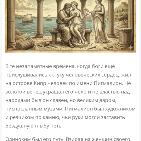
В те незапамятные времена, когда боги еще
прислушивались к стуку человеческих сердец, жил
на острове Кипр человек по имени Пигмалион. Не
золотой венец украшал его чело и не властью над
народами был он славен, но великим даром,
ниспосланным музами. Пигмалион был художником
и резчиком по камню, чьи руки могли заставить
бездушную глыбу петь.
Одиноким был его путь. Взирая на женщин своего