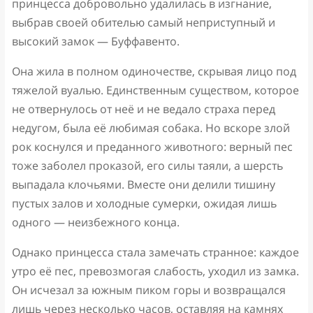
принцесса добровольно удалилась в изгнание,
выбрав своей обителью самый неприступный и
высокий замок — Буффавенто.
Она жила в полном одиночестве, скрывая лицо под
тяжелой вуалью. Единственным существом, которое
не отвернулось от неё и не ведало страха перед
недугом, была её любимая собака. Но вскоре злой
рок коснулся и преданного животного: верный пес
тоже заболел проказой, его силы таяли, а шерсть
выпадала клочьями. Вместе они делили тишину
пустых залов и холодные сумерки, ожидая лишь
одного — неизбежного конца.
Однако принцесса стала замечать странное: каждое
утро её пес, превозмогая слабость, уходил из замка.
Он исчезал за южным пиком горы и возвращался
лишь через несколько часов, оставляя на камнях