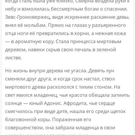
когда сталь была уже близко, Смирна воздела руки к
небу и взмолилась бессмертным богам о спасении.
Зевс-Громовержец, видя искреннее раскаяние девы,
внял её мольбам. Прямо на глазах у разъяренного
отца ноги её превратились в корни, а нежная кожа
— в ароматную кору. Стала принцесса миртовым
деревом, навеки скрыв свою печаль в зеленой
листве.
Но жизнь внутри дерева не угасла. Девять лун
сменяли друг друга, и когда срок настал, ствол
миртового древа раскололся с тихим стоном. На
свет явился младенец, чья красота обещала затмить
солнце — юный Адонис. Афродита, чье сердце
смягчилось при виде дитя, нашла его среди щепок
благовонной коры. Пораженная его
совершенством, она забрала младенца в свои