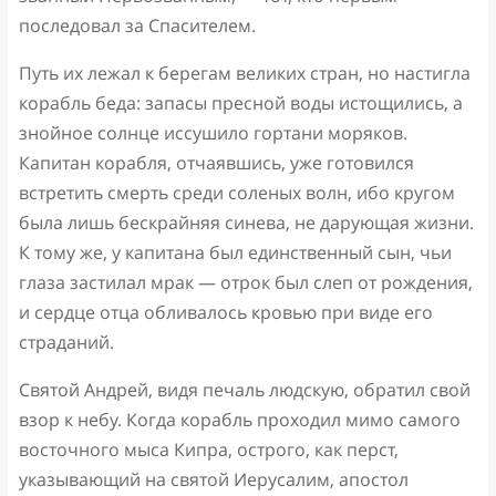
последовал за Спасителем.
Путь их лежал к берегам великих стран, но настигла
корабль беда: запасы пресной воды истощились, а
знойное солнце иссушило гортани моряков.
Капитан корабля, отчаявшись, уже готовился
встретить смерть среди соленых волн, ибо кругом
была лишь бескрайняя синева, не дарующая жизни.
К тому же, у капитана был единственный сын, чьи
глаза застилал мрак — отрок был слеп от рождения,
и сердце отца обливалось кровью при виде его
страданий.
Святой Андрей, видя печаль людскую, обратил свой
взор к небу. Когда корабль проходил мимо самого
восточного мыса Кипра, острого, как перст,
указывающий на святой Иерусалим, апостол