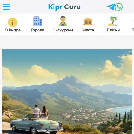



Kipr
Guru
О Кипре
Города
Экскурсии
Места
Пляжи
П