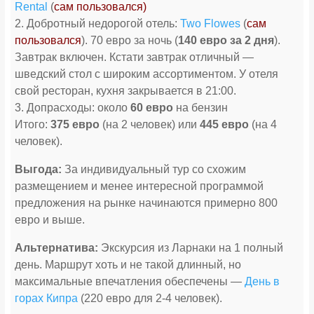
Rental
(
сам пользовался)
2. Добротный недорогой отель:
Two Flowes
(
сам
пользовался
). 70 евро за ночь (
140 евро за 2 дня
).
Завтрак включен. Кстати завтрак отличный —
шведский стол с широким ассортиментом. У отеля
свой ресторан, кухня закрывается в 21:00.
3. Допрасходы: около
60 евро
на бензин
Итого:
375 евро
(на 2 человек) или
445 евро
(на 4
человек).
Выгода:
За индивидуальный тур со схожим
размещением и менее интересной программой
предложения на рынке начинаются примерно 800
евро и выше.
Альтернатива:
Экскурсия из Ларнаки на 1 полный
день. Маршрут хоть и не такой длинный, но
максимальные впечатления обеспечены —
День в
горах Кипра
(220 евро для 2-4 человек).