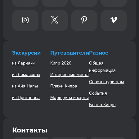




Экскурсии
Путеводители
Разное
из Ларнаки
Кипр 2026
Общая
информация
из Лимассола
Интересные места
Советы туристам
из Айя Напы
Пляжи Кипра
События
из Протараса
Маршруты и карты
Блог о Кипре
Контакты