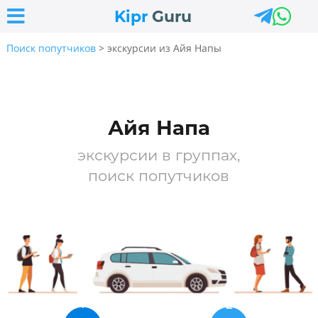



Kipr
Guru
Поиск попутчиков
> экскурсии из Айя Напы
Айя Напа
экскурсии в группах,
поиск попутчиков
1
2