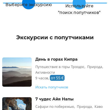


Выберите экскурсию
Используйте
"поиск попутчиков"
Экскурсии с попутчиками
День в горах Кипра
Путешествие в горы Троодос, Природа,
Активности
от 55 €
9 часов,
Искать попутчиков
7 чудес Айя Напы
Сафари по побережью, Природа, Каво