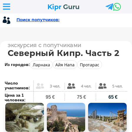



Kipr
Guru

Поиск попутчиков:
экскурсия с попутчиками
Северный Кипр. Часть 2
Ларнака
Айя Напа
Протарас
Из городов:
Число



3 чел.
4 чел.
5 чел.
участников:
Цена за 1
95 €
75 €
65 €
человека: