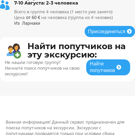
Город-призрак Вароша
7-10 Августа: 2-3 человека

Золотой пляж Вароши
Всего в группе 4 человека (1 место уже занято)
Цена
от 60 €
на человека (группа из 4 человек)
Продолжительность: 9 часов
Из Ларнаки
Присоединиться
Найти попутчиков на
эту экскурсию:
Не нашли готовую группу?
Найти
Начните поиск попутчиков на свою
попутчиков
экскурсию!
Важная информация! Данный сервис предназначен для
поиска попутчиков на экскурсии. Экскурсии с
попутчиками проводятся только при условии сбора