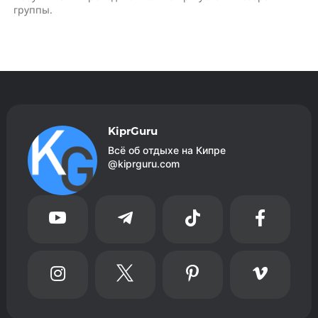
группы.
KiprGuru
Всё об отдыхе на Кипре
@kiprguru.com







