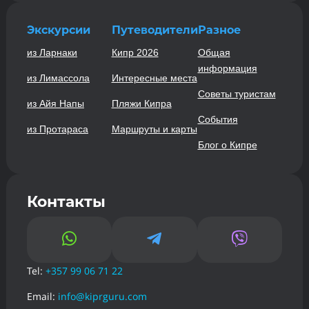
Экскурсии
Путеводители
Разное
из Ларнаки
Кипр 2026
Общая
информация
из Лимассола
Интересные места
Советы туристам
из Айя Напы
Пляжи Кипра
События
из Протараса
Маршруты и карты
Блог о Кипре
Контакты



Tel:
+357 99 06 71 22
Email:
info@kiprguru.com