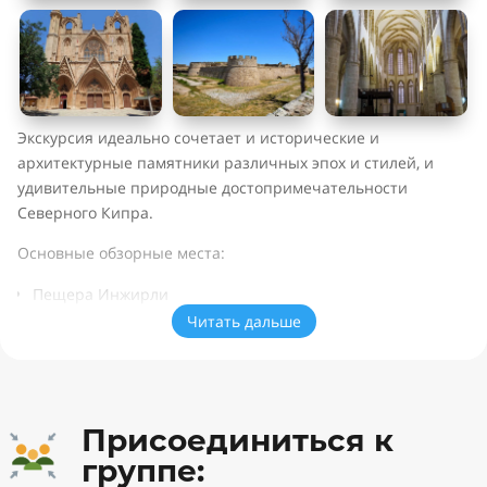
Экскурсия идеально сочетает и исторические и
архитектурные памятники различных эпох и стилей, и
удивительные природные достопримечательности
Северного Кипра.
Основные обзорные места:
Пещера Инжирли
Читать дальше
Замок Кантара
Древний город Саламин
Фамагуста: исторический центр
Крепость Фамагусты
Присоединиться к
Замок Отелло
группе:
Кафедральный собор Св. Николая