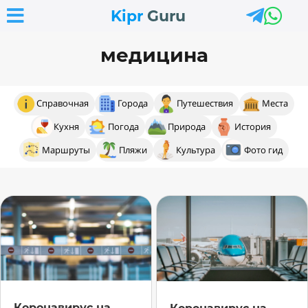



Kipr
Guru
медицина
Справочная
Города
Путешествия
Места
Кухня
Погода
Природа
История
Маршруты
Пляжи
Культура
Фото гид
Коронавирус на