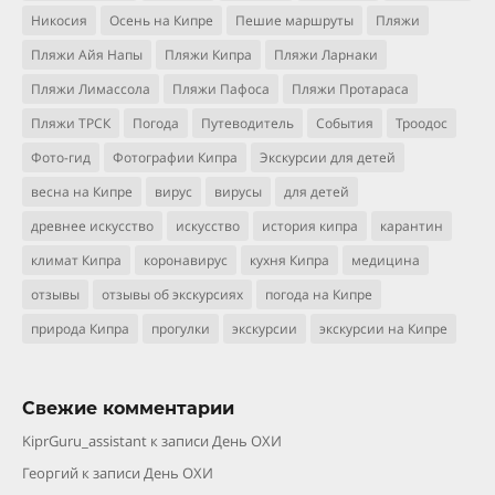
Никосия
Осень на Кипре
Пешие маршруты
Пляжи
Пляжи Айя Напы
Пляжи Кипра
Пляжи Ларнаки
Пляжи Лимассола
Пляжи Пафоса
Пляжи Протараса
Пляжи ТРСК
Погода
Путеводитель
События
Троодос
Фото-гид
Фотографии Кипра
Экскурсии для детей
весна на Кипре
вирус
вирусы
для детей
древнее искусство
искусство
история кипра
карантин
климат Кипра
коронавирус
кухня Кипра
медицина
отзывы
отзывы об экскурсиях
погода на Кипре
природа Кипра
прогулки
экскурсии
экскурсии на Кипре
Свежие комментарии
KiprGuru_assistant
к записи
День ОХИ
Георгий
к записи
День ОХИ