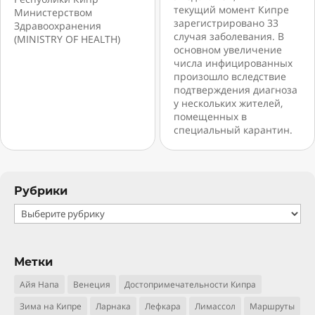
текущий момент Кипре
Министерством
зарегистрировано 33
Здравоохранения
случая заболевания. В
(MINISTRY OF HEALTH)
основном увеличение
числа инфицированных
произошло вследствие
подтверждения диагноза
у нескольких жителей,
помещенных в
специальный карантин.
Рубрики
Рубрики
Метки
Айя Напа
Венеция
Достопримечательности Кипра
Зима на Кипре
Ларнака
Лефкара
Лимассол
Маршруты