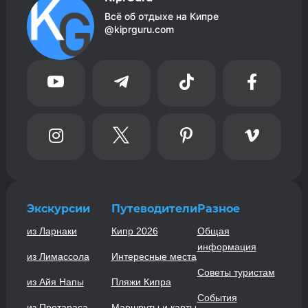
Всё об отдыхе на Кипре
@kiprguru.com








Экскурсии
Путеводители
Разное
из Ларнаки
Кипр 2026
Общая
информация
из Лимассола
Интересные места
Советы туристам
из Айя Напы
Пляжи Кипра
События
из Протараса
Маршруты и карты