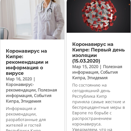
Коронавирус на
Кипре: Первый день
Коронавирус на
изоляции
Кипре:
(15.03.2020)
рекомендации и
Мар 15, 2020
|
Полезная
информация о
информация
,
События
вирусе
Кипра
,
Эпидемия
Мар 16, 2020
|
Коронавирус-
По состоянию на
рекомендации
,
Полезная
сегодняшний день
информация
,
События
Республика Кипр
Кипра
,
Эпидемия
приняла самые жесткие и
беспрецедентные меры в
Информация и
Европе по борьбе с
рекомендации,
распространением
разработанные для
коронавируса.
жителей и гостей
Уведомляем, что на
Республики Кипр