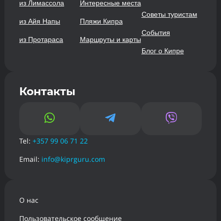
из Лимассола
Интересные места
Советы туристам
из Айя Напы
Пляжи Кипра
События
из Протараса
Маршруты и карты
Блог о Кипре
Контакты



Tel:
+357 99 06 71 22
Email:
info@kiprguru.com
О нас
Пользовательское сообщение