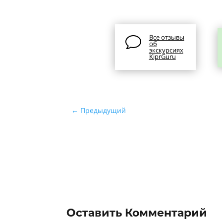
Все отзывы
v
об
экскурсиях
KiprGuru
←
Предыдущий
Оставить Комментарий