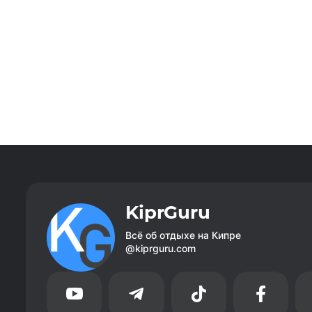
KiprGuru
Всё об отдыхе на Кипре
@kiprguru.com



