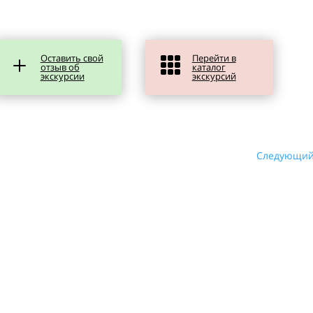
Оставить свой
Перейти в
L

отзыв об
каталог
экскурсии
экскурсий
Следующи