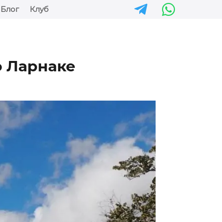


Блог
Клуб
о Ларнаке