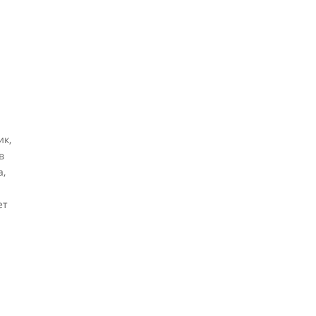
ик,
в
а,
ет