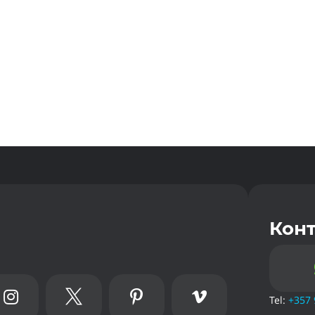
Кон




Tel:
+357 