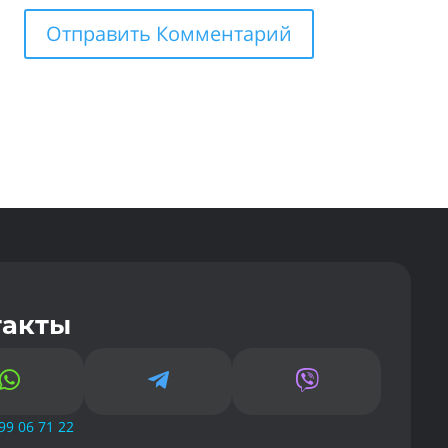
такты



99 06 71 22