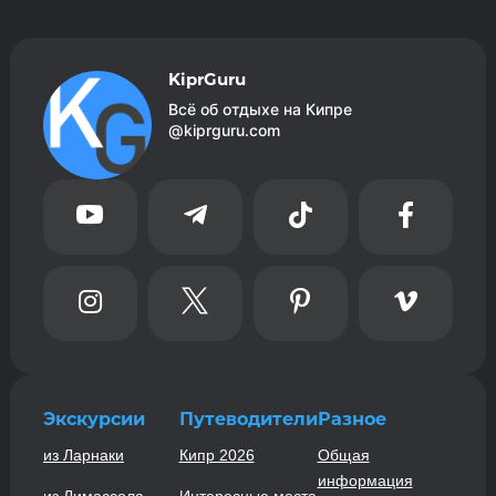
KiprGuru
Всё об отдыхе на Кипре
@kiprguru.com








Экскурсии
Путеводители
Разное
из Ларнаки
Кипр 2026
Общая
информация
из Лимассола
Интересные места