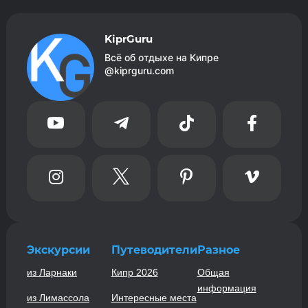
KiprGuru
Всё об отдыхе на Кипре
@kiprguru.com








Экскурсии
Путеводители
Разное
из Ларнаки
Кипр 2026
Общая
информация
из Лимассола
Интересные места