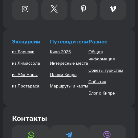




Экскурсии
Путеводители
Разное
из Ларнаки
Кипр 2026
Общая
информация
из Лимассола
Интересные места
Советы туристам
из Айя Напы
Пляжи Кипра
События
из Протараса
Маршруты и карты
Блог о Кипре
Контакты


