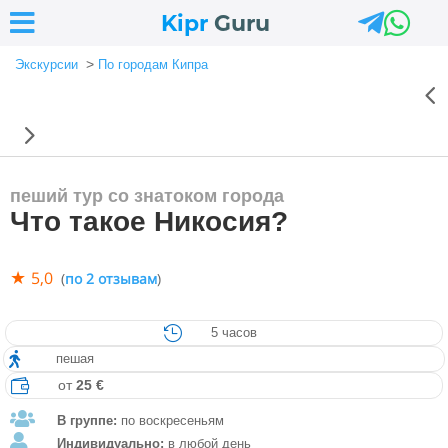



Kipr
Guru
>
Экскурсии
По городам Кипра
4
5
пеший тур со знатоком города
Что такое Никосия?
★
5,0
(
по 2 отзывам
)

5 часов

пешая

от
25 €

В группе:
по воскресеньям

Индивидуально:
в любой день