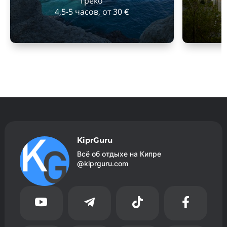
Греко
4,5-5 часов, от 30 €
KiprGuru
Всё об отдыхе на Кипре
@kiprguru.com



