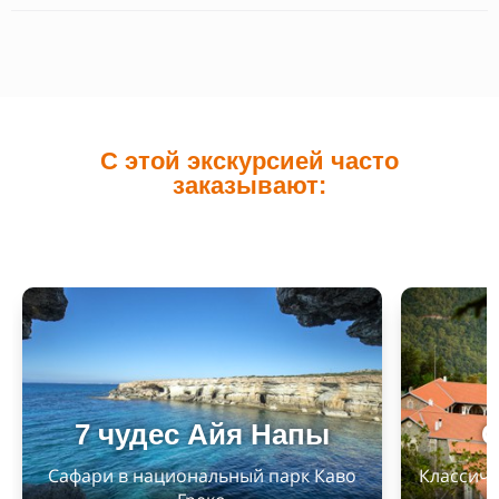
С этой экскурсией часто
заказывают:
7 чудес Айя Напы
С
Сафари в национальный парк Каво
Классиче