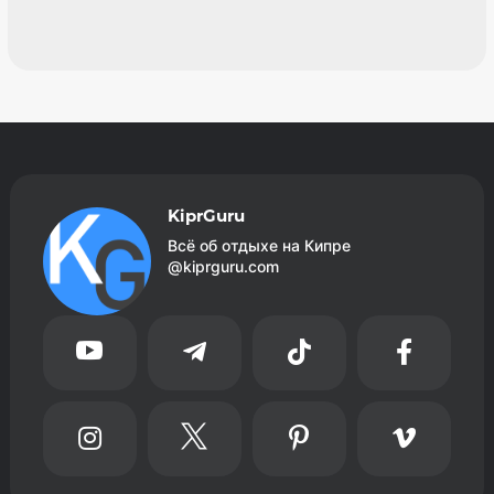
KiprGuru
Всё об отдыхе на Кипре
@kiprguru.com







