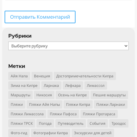
Отправить Комментарий
Рубрики
Рубрики
Метки
Айя Напа
Венеция
Достопримечательности Кипра
Зима на Кипре
Ларнака
Лефкара
Лимассол
Маршруты
Никосия
Осень на Кипре
Пешие маршруты
Пляжи
Пляжи Айя Напы
Пляжи Кипра
Пляжи Ларнаки
Пляжи Лимассола
Пляжи Пафоса
Пляжи Протараса
Пляжи ТРСК
Погода
Путеводитель
События
Троодос
Фото-гид
Фотографии Кипра
Экскурсии для детей