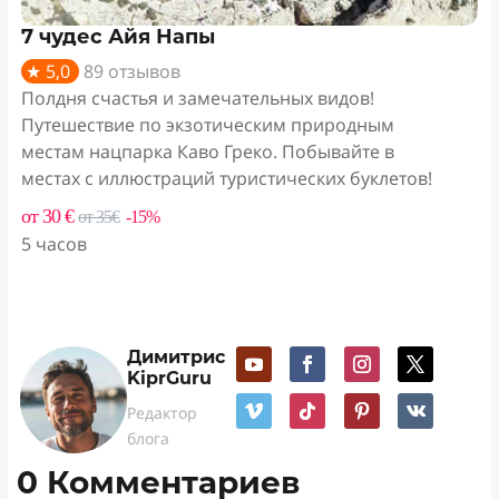
7 чудес Айя Напы
★ 5,0
89 отзывов
Полдня счастья и замечательных видов!
Путешествие по экзотическим природным
местам нацпарка Каво Греко. Побывайте в
местах с иллюстраций туристических буклетов!
от 30 €
от 35€
-15%
5 часов
Димитрис
KiprGuru
Редактор
блога
0 Комментариев