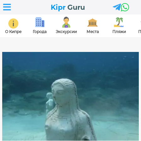



Kipr
Guru
О Кипре
Города
Экскурсии
Места
Пляжи
П