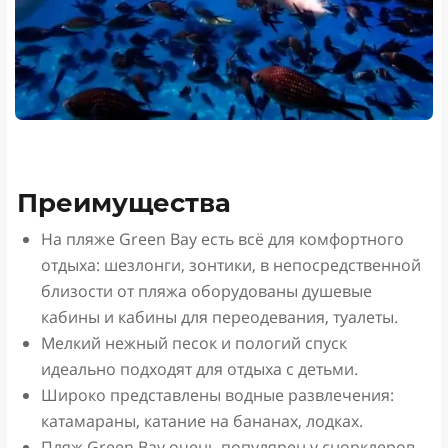
Преимущества
На пляже Green Bay есть всё для комфортного
отдыха: шезлонги, зонтики, в непосредственной
близости от пляжа оборудованы душевые
кабины и кабины для переодевания, туалеты.
Мелкий нежный песок и пологий спуск
идеально подходят для отдыха с детьми.
Широко представлены водные развлечения:
катамараны, катание на бананах, лодках.
Пляж Green Bay очень популярен у снорклеров