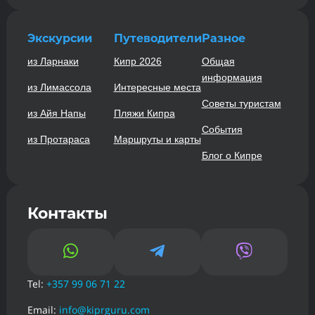
Экскурсии
Путеводители
Разное
из Ларнаки
Кипр 2026
Общая
информация
из Лимассола
Интересные места
Советы туристам
из Айя Напы
Пляжи Кипра
События
из Протараса
Маршруты и карты
Блог о Кипре
Контакты



Tel:
+357 99 06 71 22
Email:
info@kiprguru.com