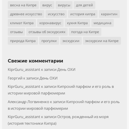
весна на Кипре
вирус
вирусы
для детей
древнее искусство
искусство
история кипра
карантин
климат Кипра
коронавирус
кухня Кипра
медицина
отзывы
отзывы об экскурсиях
погода на Кипре
природа Кипра
прогулки
экскурсии
экскурсии на Кипре
Свежие комментарии
KiprGuru_assistant
к записи
День ОХИ
Георгий
к записи
День ОХИ
KiprGuru_assistant
к записи
Кипрский парфюм и его роль в
истории мировой парфюмерии
Александр Логвиненко
к записи
Кипрский парфюм и его роль
в истории мировой парфюмерии
KiprGuru_assistant
к записи
Остров, рожденный из моря
(история тектоники Кипра)