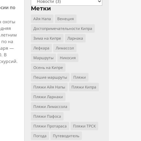
Рубрики
рсии по
Метки
Айя Напа
Венеция
н охоты
едняя
Достопримечательности Кипра
 летним
Зима на Кипре
Ларнака
 по на
варя —
Лефкара
Лимассол
. В
Маршруты
Никосия
скурсий.
Осень на Кипре
Пешие маршруты
Пляжи
Пляжи Айя Напы
Пляжи Кипра
Пляжи Ларнаки
Пляжи Лимассола
Пляжи Пафоса
Пляжи Протараса
Пляжи ТРСК
Погода
Путеводитель