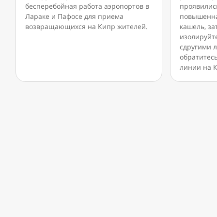
бесперебойная работа аэропортов в
проявилис
Лараке и Пафосе для приема
повышенна
возвращающихся на Кипр жителей.
кашель, з
изолируйте
сдругими 
обратитес
линии на К