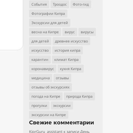
События
Троодос
Фото-гид
Фотографии Кипра
Экскурсии для детей
весна на Кипре
вирус
вирусы
для детей
древнее искусство
искусство
история кипра
карантин
климат Кипра
коронавирус
кухня Кипра
медицина
отзывы
отзывы об экскурсиях
погода на Кипре
природа Кипра
прогулки
экскурсии
экскурсии на Кипре
Свежие комментарии
KiprGuru_assistant
к записи
День