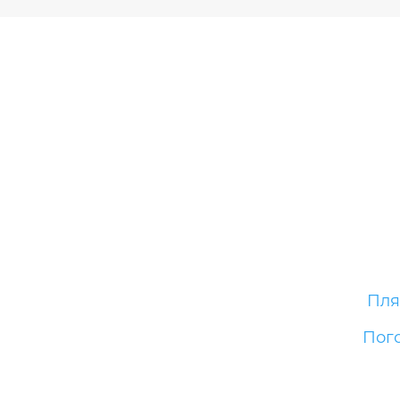
Пл
Пог