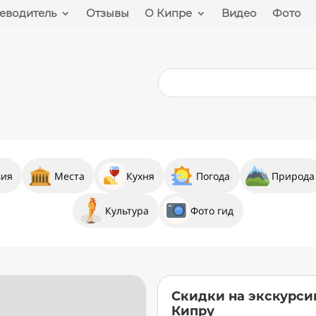
еводитель
Отзывы
О Кипре
Видео
Фото
вия
Места
Кухня
Погода
Природа
Культура
Фото гид
Скидки на экскурси
Кипру