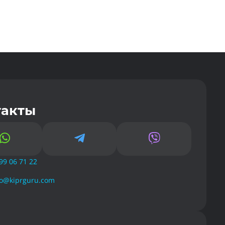
такты



99 06 71 22
fo@kiprguru.com