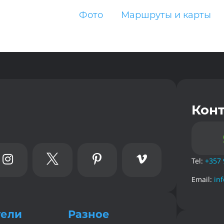
Фото
Маршруты и карты
Кон




Tel:
+357 
Email:
in
тели
Разное