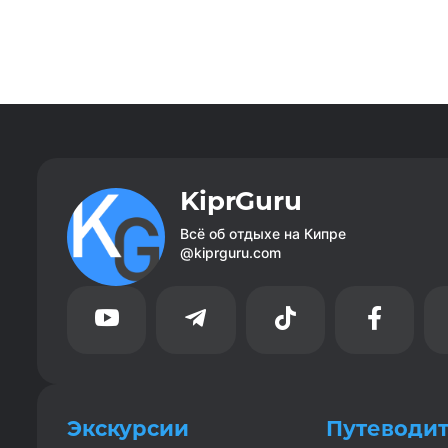
KiprGuru
Всё об отдыхе на Кипре
@kiprguru.com




Экскурсии
Путеводи