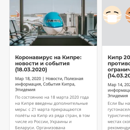
Коронавирус на Кипре:
Кипр 2
новости и события
против
(18.03.2020)
ограни
(14.03.2
Мар 18, 2020
|
Новости
,
Полезная
информация
,
События Кипра
,
Мар 14, 20
Эпидемия
информац
Эпидемия
По состоянию на 18 марта 2020 года
на Кипре введены дополнительные
Если Вы на
меры: с 21 марта прекращаются
густонасел
полёты на Кипр из ряда стран, в том
туристичес
числе из России, Украины и
местах ск
Беларуси. Организована
рекомендуе