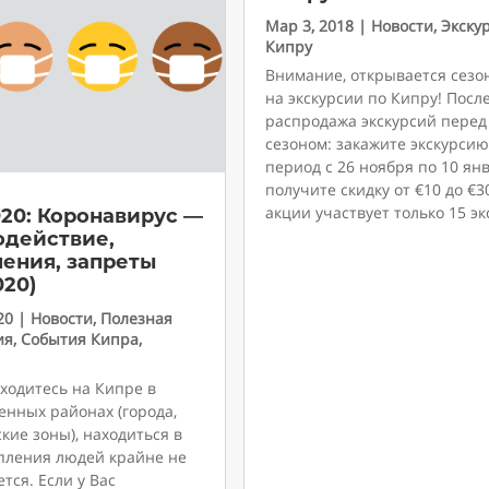
Мар 3, 2018
|
Новости
,
Экску
Кипру
Внимание, открывается сезо
на экскурсии по Кипру! Посл
распродажа экскурсий перед
сезоном: закажите экскурсию
период с 26 ноября по 10 ян
получите скидку от €10 до €30
акции участвует только 15 эк
020: Коронавирус —
одействие,
чения, запреты
020)
20
|
Новости
,
Полезная
ия
,
События Кипра
,
ходитесь на Кипре в
енных районах (города,
кие зоны), находиться в
опления людей крайне не
тся. Если у Вас