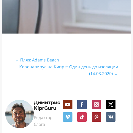
←
Пляж Adams Beach
Коронавирус на Кипре: Один день до изоляции
(14.03.2020)
→
Димитрис
KiprGuru
Редактор
блога