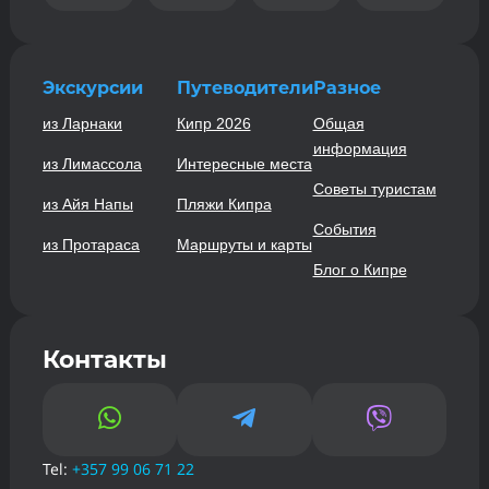
Экскурсии
Путеводители
Разное
из Ларнаки
Кипр 2026
Общая
информация
из Лимассола
Интересные места
Советы туристам
из Айя Напы
Пляжи Кипра
События
из Протараса
Маршруты и карты
Блог о Кипре
Контакты



Tel:
+357 99 06 71 22