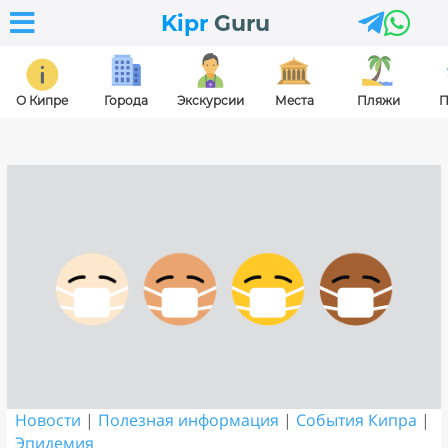



Kipr
Guru
О Кипре
Города
Экскурсии
Места
Пляжи
П
Новости
|
Полезная информация
|
События Кипра
|
Эпидемия