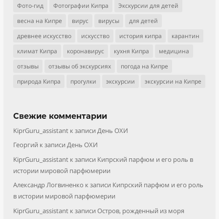
Фото-гид
Фотографии Кипра
Экскурсии для детей
весна на Кипре
вирус
вирусы
для детей
древнее искусство
искусство
история кипра
карантин
климат Кипра
коронавирус
кухня Кипра
медицина
отзывы
отзывы об экскурсиях
погода на Кипре
природа Кипра
прогулки
экскурсии
экскурсии на Кипре
Свежие комментарии
KiprGuru_assistant
к записи
День ОХИ
Георгий
к записи
День ОХИ
KiprGuru_assistant
к записи
Кипрский парфюм и его роль в
истории мировой парфюмерии
Александр Логвиненко
к записи
Кипрский парфюм и его роль
в истории мировой парфюмерии
KiprGuru_assistant
к записи
Остров, рожденный из моря