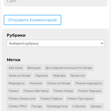
Отправить Комментарий
Рубрики
Рубрики
Метки
Айя Напа
Венеция
Достопримечательности Кипра
Зима на Кипре
Ларнака
Лефкара
Лимассол
Маршруты
Никосия
Осень на Кипре
Пешие маршруты
Пляжи
Пляжи Айя Напы
Пляжи Кипра
Пляжи Ларнаки
Пляжи Лимассола
Пляжи Пафоса
Пляжи Протараса
Пляжи ТРСК
Погода
Путеводитель
События
Троодос