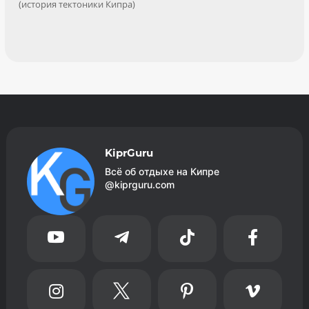
(история тектоники Кипра)
KiprGuru
Всё об отдыхе на Кипре
@kiprguru.com







