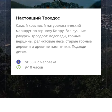
Настоящий Троодос
Самый красивый натуралистический
маршрут по горному Кипру. Все лучшие
ракурсы Троодоса: водопады, горные
вершины, реликтовые леса, старые горные
деревни и древние памятники. Подходит
детям.
от 55 € с человека
9-10 часов