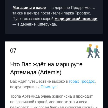
Магазины и кафе
— в деревне Продромос, а
также в центре посетителей парка Троодос.
Пункт оказания скорой
медицинской помощи
— в деревне Киперунда.
07
Что Вас ждёт на маршруте
Артемида (Artemis)
Вас ждёт путешествие высоко в
горах Троодос
,
вокруг вершины
Олимпус
!
Тропа Артемида очень живописна и проходит
по различной горной местности: это и леса
редкорастущих сосен (черная кипрская сосна), и