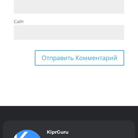
Сайт
KiprGuru