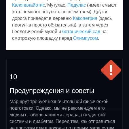
Калопанайотис
, Мутулас,
Педулас
(имеет смысл
хоть немного погулять по всем трем). Другая
дорога приведет в деревню
Какопетрия
(здесь
прогулка просто обязательна), а затем через
Геологический музей и
ботанический сад
на
смотровую площадку перед
Олимпусом
.
10
Предупреждения и советы
Маршрут требует незначительной физической
подготовки. Однако, мы не рекомендуем его
людям с заболеваниями сердца, сосудистой
системы и диабетом. Перед тем, как отправиться
на прогулки или в походы по горным маршрутам,