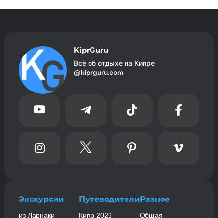
KiprGuru
Всё об отдыхе на Кипре
@kiprguru.com








Экскурсии
Путеводители
Разное
из Ларнаки
Кипр 2026
Общая