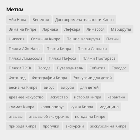
Метки
Айя Напа
Венеция
Достопримечательности Кипра
Зима на Кипре
Ларнака
Лефкара
Лимассол
Маршруты
Никосия
Осень на Кипре
Пешие маршруты
Пляжи
Пляжи Айя Напы
Пляжи Кипра
Пляжи Ларнаки
Пляжи Лимассола
Пляжи Пафоса
Пляжи Протараса
Пляжи ТРСК
Погода
Путеводитель
События
Троодос
Фото-гид
Фотографии Кипра
Экскурсии для детей
весна на Кипре
вирус
вирусы
для детей
древнее искусство
искусство
история кипра
карантин
климат Кипра
коронавирус
кухня Кипра
медицина
отзывы
отзывы об экскурсиях
погода на Кипре
природа Кипра
прогулки
экскурсии
экскурсии на Кипре