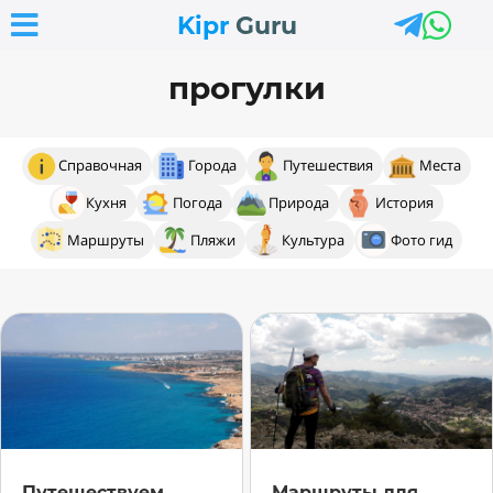



Kipr
Guru
прогулки
Справочная
Города
Путешествия
Места
Кухня
Погода
Природа
История
Маршруты
Пляжи
Культура
Фото гид
Путешествуем
Маршруты для