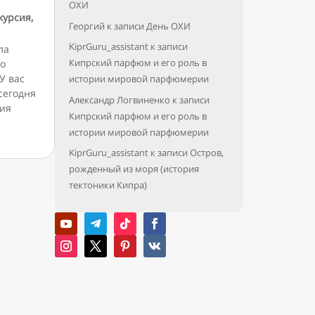
ОХИ
курсия
,
Георгий
к записи
День ОХИ
KiprGuru_assistant
к записи
ла
Кипрский парфюм и его роль в
по
У вас
истории мировой парфюмерии
сегодня
Александр Логвиненко
к записи
сия
Кипрский парфюм и его роль в
истории мировой парфюмерии
KiprGuru_assistant
к записи
Остров,
рожденный из моря (история
тектоники Кипра)