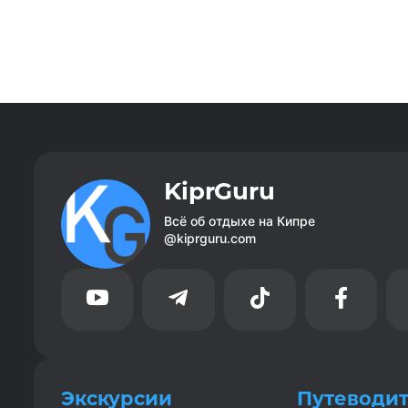
KiprGuru
Всё об отдыхе на Кипре
@kiprguru.com




Экскурсии
Путеводи