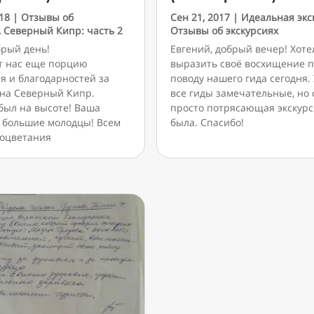
18
|
Отзывы об
Сен 21, 2017
|
Идеальная экс
,
Северный Кипр: часть 2
Отзывы об экскурсиях
брый день!
Евгений, добрый вечер! Хоте
т нас еще порцию
выразить своё восхищение 
я и благодарностей за
поводу нашего гида сегодня. 
 на Северный Кипр.
все гиды замечательные, но 
был на высоте! Ваша
просто потрясающая экскур
 большие молодцы! Всем
была. Спасибо!
роцветания