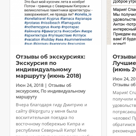
Отзывы об экскурсиях:
Отзывы 
Экскурсия по
Лучшие
индивидуальному
(июнь 2
маршруту (июнь 2018)
Июн 24, 20
Отзывы об
Июн 24, 2018
|
Отзывы об
экскурсиях
,
По индивидуальному
Мария! Сп
маршруту
получили 
Вчера благодаря гиду Дмитрию и
удовольст
сайту @kiprguru у меня была
потрясающ
восхитительная поездка по
человек! П
восточному побережью Кипра и
обратимся 
республике Северный Кипр! Мне
рекомендов