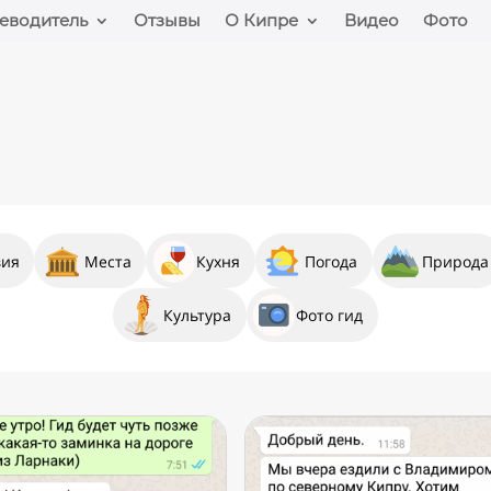
еводитель
Отзывы
О Кипре
Видео
Фото
вия
Места
Кухня
Погода
Природа
Культура
Фото гид