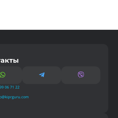
такты



99 06 71 22
fo@kiprguru.com