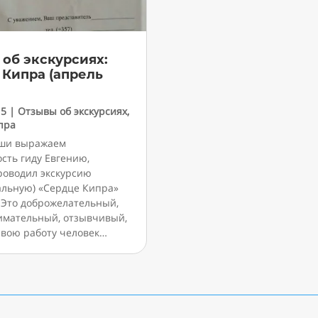
об экскурсиях:
 Кипра (апрель
15
|
Отзывы об экскурсиях
,
пра
уши выражаем
сть гиду Евгению,
роводил экскурсию
альную) «Сердце Кипра»
. Это доброжелательный,
нимательный, отзывчивый,
вою работу человек…