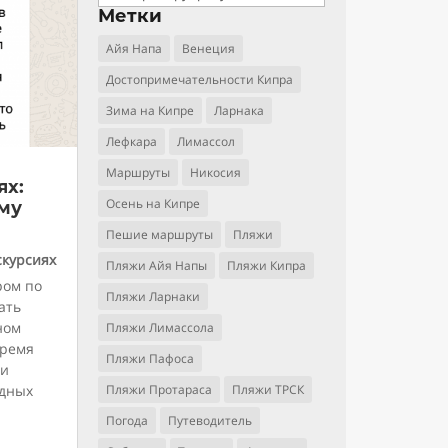
Метки
Айя Напа
Венеция
Достопримечательности Кипра
Зима на Кипре
Ларнака
Лефкара
Лимассол
Маршруты
Никосия
ях:
Осень на Кипре
ому
Пешие маршруты
Пляжи
скурсиях
Пляжи Айя Напы
Пляжи Кипра
ром по
Пляжи Ларнаки
ать
ном
Пляжи Лимассола
время
Пляжи Пафоса
ши
удных
Пляжи Протараса
Пляжи ТРСК
Погода
Путеводитель