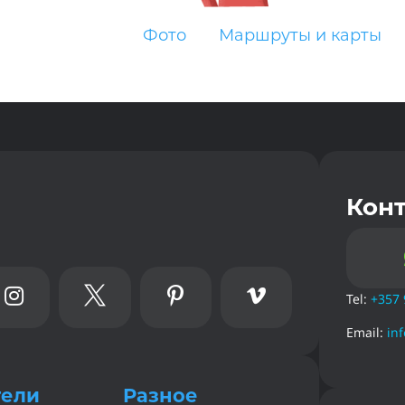
Фото
Маршруты и карты
Кон




Tel:
+357 
Email:
in
тели
Разное