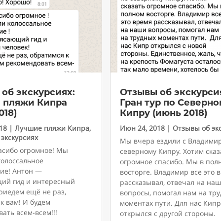
об экскурсиях:
Отзывы об экскурси
 пляжи Кипра
Гран тур по Северн
018)
Кипру (июнь 2018)
18
|
Лучшие пляжи Кипра
,
Июн 24, 2018
|
Отзывы об эк
 экскурсиях
Мы вчера ездили с Владими
асибо огромное! Мы
северному Кипру. Хотим сказ
колоссальное
огромное спасибо. Мы в пол
вие! Антон —
восторге. Владимир все это 
ий гид и интересный
рассказывал, отвечал на на
риедем ещё не раз,
вопросы, помогал нам на тр
к вам! И будем
моментах пути. Для нас Кипр
ать всем-всем!!!
открылся с другой стороны.