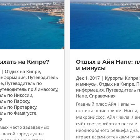
ыхать на Кипре?
Отдых в Айя Напе: 
и минусы
|
Отдых на Кипре
,
информация
,
Путеводитель
Дек 1, 2017
|
Курорты Кипра
пе
,
Путеводитель по
и минусы
,
Отдых на Кипре
,
П
утеводитель по Лимассолу
,
информация
,
Путеводитель п
ель по Никосии
,
Напе
,
Справочная
ель по Пафосу
,
Главный плюс Айя Напы —
ель по Протарасу
,
потрясающие пляжи: Нисси,
ель по Фамагусте
,
Макрониссос, Айя Фекла, Лан
я
счёт светло-жёлтого песка и
амых часто задаваемых
неоднородного рельефа дна,
— какой город лучше
играет всеми оттенками от 