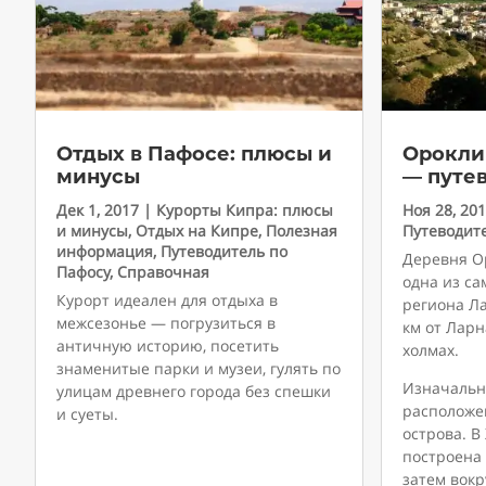
Отдых в Пафосе: плюсы и
Орокли
минусы
— путе
Дек 1, 2017
|
Курорты Кипра: плюсы
Ноя 28, 20
и минусы
,
Отдых на Кипре
,
Полезная
Путеводит
информация
,
Путеводитель по
Деревня О
Пафосу
,
Справочная
одна из с
Курорт идеален для отдыха в
региона Ла
межсезонье — погрузиться в
км от Ларн
античную историю, посетить
холмах.
знаменитые парки и музеи, гулять по
Изначальн
улицам древнего города без спешки
расположен
и суеты.
острова. В
построена 
затем вокр