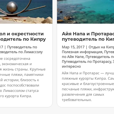
ол и окрестности
Айя Напа и Протара
водитель по Кипру
путеводитель по Ки
17
|
Путеводитель по
Мар 15, 2017
|
Отдых на Кип
еводитель по Лимассолу
Полезная информация
,
Путе
по Айя Напе
,
Путеводитель п
ле сосредоточена
Путеводитель по Протарасу
,
, экономическая и
интересно
я жизнь страны. Крупные
Айя Напа и Протарас — луч
личные пляжи, памятники
пляжные курорты Кипра. Са
й истории, близость к
красивые и благоустроенные
одос поспособствовали
песчаные пляжи, инфраструк
ю Лимассолом статуса
развлечения для самых
го курорта Кипра.
требовательных.