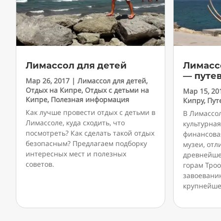
Лимассол для детей
Лимасс
— путе
Мар 26, 2017
|
Лимассол для детей
,
Отдых на Кипре
,
Отдых с детьми на
Мар 15, 20
Кипре
,
Полезная информация
Кипру
,
Пут
Как лучше провести отдых с детьми в
В Лимассо
Лимассоле, куда сходить, что
культурная
посмотреть? Как сделать такой отдых
финансова
безопасным? Предлагаем подборку
музеи, от
интересных мест и полезных
древнейше
советов.
горам Тро
завоевани
крупнейше