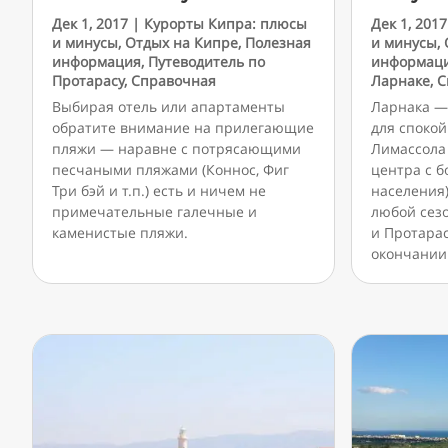
Дек 1, 2017
|
Курорты Кипра: плюсы
Дек 1, 2017
и минусы
,
Отдых на Кипре
,
Полезная
и минусы
,
информация
,
Путеводитель по
информац
Протарасу
,
Справочная
Ларнаке
,
С
Выбирая отель или апартаменты
Ларнака —
обратите внимание на прилегающие
для спокой
пляжи — наравне с потрясающими
Лимассола
песчаными пляжами (Коннос, Фиг
центра с 
Три бэй и т.п.) есть и ничем не
населения)
примечательные галечные и
любой сезо
каменистые пляжи.
и Протарас
окончании 