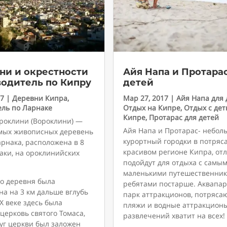
ни и окрестности
Айя Напа и Протара
водитель по Кипру
детей
17
|
Деревни Кипра
,
Мар 27, 2017
|
Айя Напа для 
ель по Ларнаке
Отдых на Кипре
,
Отдых с дет
Кипре
,
Протарас для детей
роклини (Вороклини) —
Айя Напа и Протарас- небол
амых живописных деревень
курортный городки в потря
рнака, расположена в 8
красивом регионе Кипра, от
аки, на ороклинийских
подойдут для отдыха с самы
маленькими путешественника
о деревня была
ребятами постарше. Аквапар
а на 3 км дальше вглубь
парк аттракционов, потряс
 X веке здесь была
пляжи и водные аттракцион
церковь святого Томаса,
развлечений хватит на всех!
уг церкви был заложен