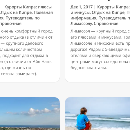
|
Курорты Кипра: плюсы
Дек 1, 2017
|
Курорты Кипра
Отдых на Кипре
,
Полезная
и минусы
,
Отдых на Кипре
,
П
ия
,
Путеводитель по
информация
,
Путеводитель 
правочная
Лимассолу
,
Справочная
 очень комфортный город
Лимассол — крупный город с
ного отдыха (в отличии от
его плюсами и минусами. Тол
 — крупного делового
Лимассоле и Никосии есть п
большим количеством
дорогах! Рядом с 5-звёздочн
, подходит для отдыха в
отелями и сверкающими оф
н (в отличии от Айя Напы
центрами могут соседствова
а, где жизнь по
бедные кварталы.
сезона замирает).