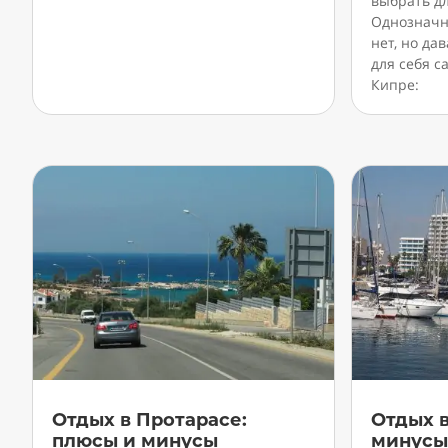
выбрать д
Однозначно
нет, но да
для себя 
Кипре:
Отдых в Протарасе:
Отдых в
плюсы и минусы
минус