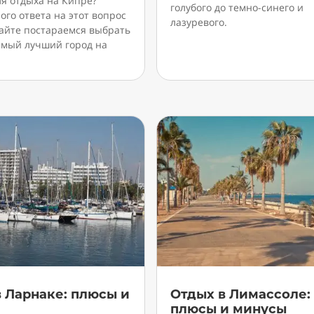
ля отдыха на Кипре?
голубого до темно-синего и
го ответа на этот вопрос
лазуревого.
вайте постараемся выбрать
самый лучший город на
 Ларнаке: плюсы и
Отдых в Лимассоле:
ы
плюсы и минусы