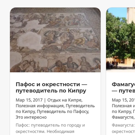
Пафос и окрестности —
Фамагу
путеводитель по Кипру
— путе
Мар 15, 2017
|
Отдых на Кипре
,
Мар 15, 20
Полезная информация
,
Путеводитель
Полезная 
по Кипру
,
Путеводитель по Пафосу
,
по Кипру
,
Это интересно
Фамагусте
Пафос: путеводитель по городу и
Фамагуста:
окрестностям. Необходимая
окрестнос