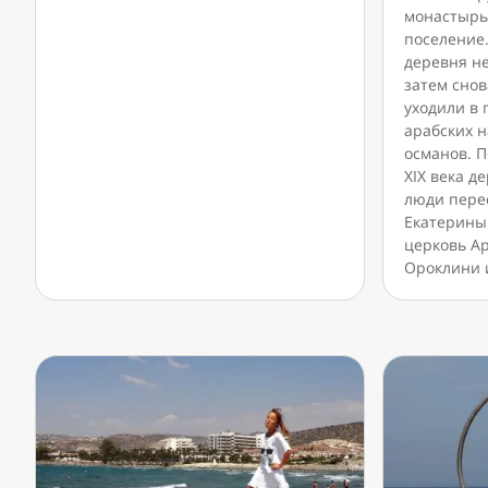
монастырь
поселение
деревня не
затем сно
уходили в 
арабских н
османов. 
XIX века д
люди пере
Екатерины
церковь А
Ороклини и