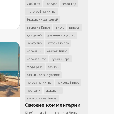
События
Троодос
Фото-гид
Фотографии Кипра
Экскурсии для детей
весна на Кипре
вирус
вирусы
для детей
древнее искусство
искусство
история кипра
карантин
климат Кипра
коронавирус
кухня Кипра
медицина
отзывы
отзывы об экскурсиях
погода на Кипре
природа Кипра
прогулки
экскурсии
экскурсии на Кипре
Свежие комментарии
KiprGuru_assistant
к записи
День