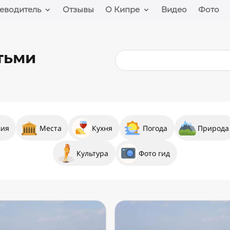
еводитель
Отзывы
О Кипре
Видео
Фото
тьми
вия
Места
Кухня
Погода
Природа
Культура
Фото гид