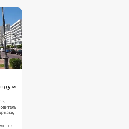
роду и
ре
,
водитель
арнаке
,
ель по