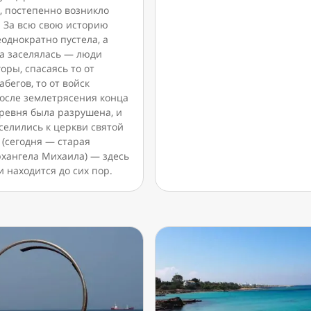
, постепенно возникло
. За всю свою историю
однократно пустела, а
ва заселялась — люди
горы, спасаясь то от
абегов, то от войск
После землетрясения конца
еревня была разрушена, и
селились к церкви святой
 (сегодня — старая
рхангела Михаила) — здесь
 находится до сих пор.