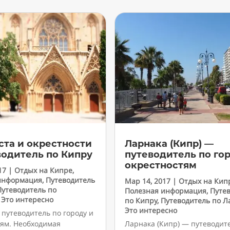
ста и окрестности
Ларнака (Кипр) —
водитель по Кипру
путеводитель по го
окрестностям
17
|
Отдых на Кипре
,
информация
,
Путеводитель
Мар 14, 2017
|
Отдых на Кип
Путеводитель по
Полезная информация
,
Путе
,
Это интересно
по Кипру
,
Путеводитель по Л
Это интересно
 путеводитель по городу и
тям. Необходимая
Ларнака (Кипр) — путеводит