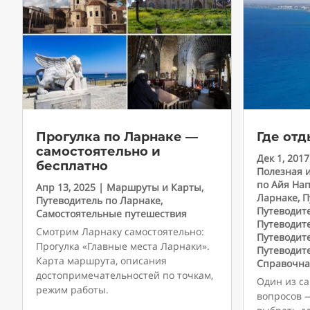
Прогулка по Ларнаке —
Где отд
самостоятельно и
Дек 1, 2017
бесплатно
Полезная 
по Айя На
Апр 13, 2025
|
Маршруты и Карты
,
Ларнаке
,
П
Путеводитель по Ларнаке
,
Путеводит
Самостоятельные путешествия
Путеводит
Смотрим Ларнаку самостоятельно:
Путеводит
Прогулка «Главные места Ларнаки».
Путеводит
Карта маршрута, описания
Справочна
достопримечательностей по точкам,
Один из с
режим работы.
вопросов 