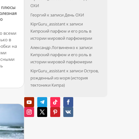
ОХИ
: плюсы
олезная
Георгий
к записи
День ОХИ
по
KiprGuru_assistant
к записи
Кипрский парфюм и его роль в
о всеми
истории мировой парфюмерии
ько в
робки на
Александр Логвиненко
к записи
ыми
Кипрский парфюм и его роль в
исными
истории мировой парфюмерии
ть
KiprGuru_assistant
к записи
Остров,
рожденный из моря (история
тектоники Кипра)