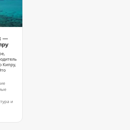
с —
пру
ре
,
водитель
о Кипру
,
Это
шие
мые
тура и