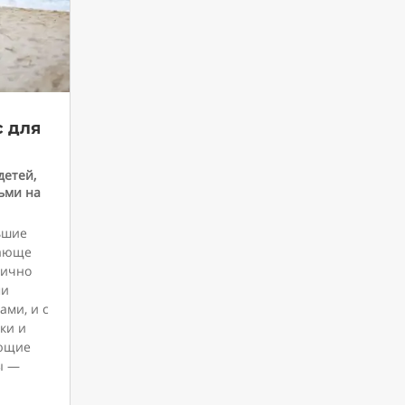
с для
детей
,
ьми на
ьшие
сающе
лично
ми
ми, и с
ки и
ающие
ы —