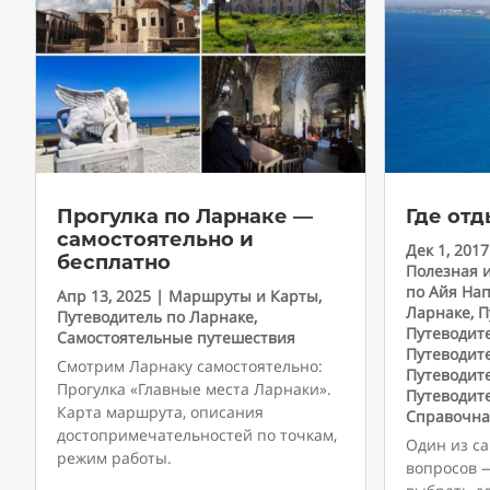
Прогулка по Ларнаке —
Где отд
самостоятельно и
Дек 1, 2017
бесплатно
Полезная 
по Айя На
Апр 13, 2025
|
Маршруты и Карты
,
Ларнаке
,
П
Путеводитель по Ларнаке
,
Путеводит
Самостоятельные путешествия
Путеводит
Смотрим Ларнаку самостоятельно:
Путеводит
Прогулка «Главные места Ларнаки».
Путеводит
Карта маршрута, описания
Справочна
достопримечательностей по точкам,
Один из с
режим работы.
вопросов 