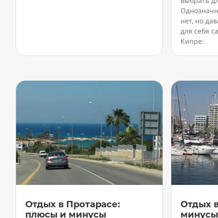
выбрать д
Однозначно
нет, но да
для себя 
Кипре:
Отдых в Протарасе:
Отдых в
плюсы и минусы
минус