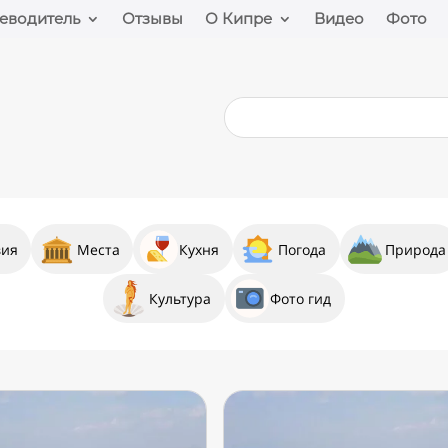
еводитель
Отзывы
О Кипре
Видео
Фото
вия
Места
Кухня
Погода
Природа
Культура
Фото гид