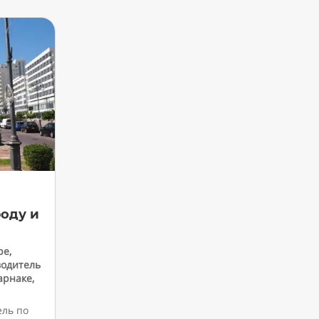
роду и
ре
,
водитель
арнаке
,
ель по