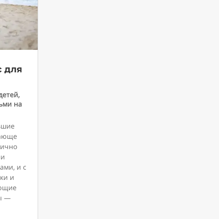
с для
детей
,
ьми на
ьшие
сающе
лично
ми
ми, и с
ки и
ающие
ы —