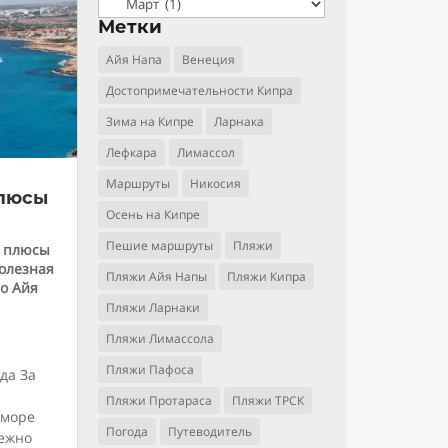
Рубрики
Метки
Айя Напа
Венеция
Достопримечательности Кипра
Зима на Кипре
Ларнака
Лефкара
Лимассол
Маршруты
Никосия
плюсы
Осень на Кипре
Пешие маршруты
Пляжи
: плюсы
олезная
Пляжи Айя Напы
Пляжи Кипра
о Айя
Пляжи Ларнаки
Пляжи Лимассола
Пляжи Пафоса
да За
Пляжи Протараса
Пляжи ТРСК
 море
Погода
Путеводитель
нежно