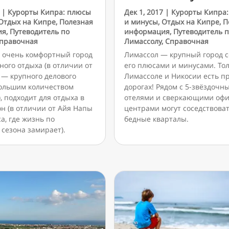
|
Курорты Кипра: плюсы
Дек 1, 2017
|
Курорты Кипра
Отдых на Кипре
,
Полезная
и минусы
,
Отдых на Кипре
,
П
ия
,
Путеводитель по
информация
,
Путеводитель 
правочная
Лимассолу
,
Справочная
 очень комфортный город
Лимассол — крупный город с
ного отдыха (в отличии от
его плюсами и минусами. Тол
 — крупного делового
Лимассоле и Никосии есть п
большим количеством
дорогах! Рядом с 5-звёздочн
, подходит для отдыха в
отелями и сверкающими оф
н (в отличии от Айя Напы
центрами могут соседствова
а, где жизнь по
бедные кварталы.
сезона замирает).