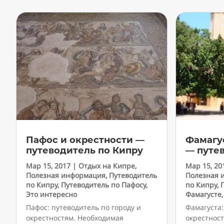
Пафос и окрестности —
Фамагу
путеводитель по Кипру
— путе
Мар 15, 2017
|
Отдых на Кипре
,
Мар 15, 20
Полезная информация
,
Путеводитель
Полезная 
по Кипру
,
Путеводитель по Пафосу
,
по Кипру
,
Это интересно
Фамагусте
Пафос: путеводитель по городу и
Фамагуста:
окрестностям. Необходимая
окрестнос