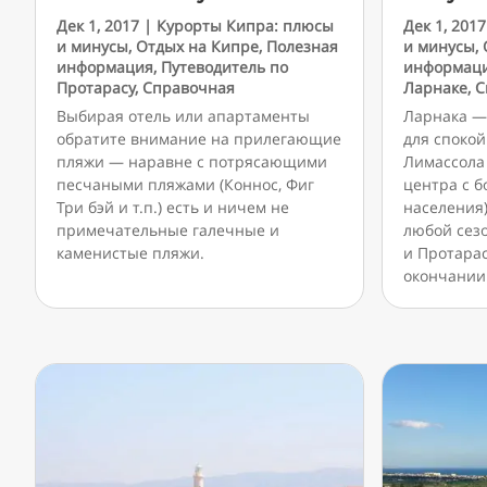
Дек 1, 2017
|
Курорты Кипра: плюсы
Дек 1, 2017
и минусы
,
Отдых на Кипре
,
Полезная
и минусы
,
информация
,
Путеводитель по
информац
Протарасу
,
Справочная
Ларнаке
,
С
Выбирая отель или апартаменты
Ларнака —
обратите внимание на прилегающие
для спокой
пляжи — наравне с потрясающими
Лимассола
песчаными пляжами (Коннос, Фиг
центра с 
Три бэй и т.п.) есть и ничем не
населения)
примечательные галечные и
любой сезо
каменистые пляжи.
и Протарас
окончании 