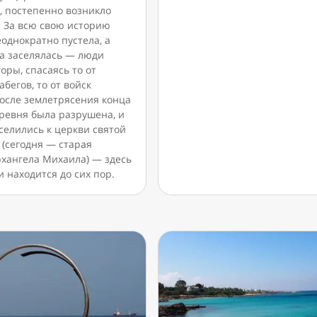
, постепенно возникло
. За всю свою историю
однократно пустела, а
ва заселялась — люди
горы, спасаясь то от
абегов, то от войск
После землетрясения конца
еревня была разрушена, и
селились к церкви святой
 (сегодня — старая
рхангела Михаила) — здесь
 находится до сих пор.