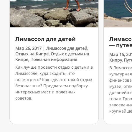
Лимассол для детей
Лимасс
— путе
Мар 26, 2017
|
Лимассол для детей
,
Отдых на Кипре
,
Отдых с детьми на
Мар 15, 20
Кипре
,
Полезная информация
Кипру
,
Пут
Как лучше провести отдых с детьми в
В Лимассо
Лимассоле, куда сходить, что
культурная
посмотреть? Как сделать такой отдых
финансова
безопасным? Предлагаем подборку
музеи, от
интересных мест и полезных
древнейше
советов.
горам Тро
завоевани
крупнейше