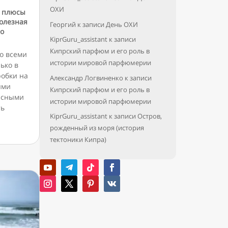
ОХИ
: плюсы
олезная
Георгий
к записи
День ОХИ
по
KiprGuru_assistant
к записи
Кипрский парфюм и его роль в
о всеми
истории мировой парфюмерии
ько в
робки на
Александр Логвиненко
к записи
ыми
Кипрский парфюм и его роль в
исными
истории мировой парфюмерии
ть
KiprGuru_assistant
к записи
Остров,
рожденный из моря (история
тектоники Кипра)