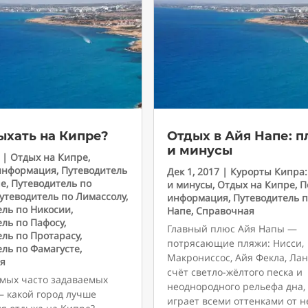
ыхать на Кипре?
Отдых в Айя Напе: 
и минусы
|
Отдых на Кипре
,
информация
,
Путеводитель
Дек 1, 2017
|
Курорты Кипра
пе
,
Путеводитель по
и минусы
,
Отдых на Кипре
,
П
утеводитель по Лимассолу
,
информация
,
Путеводитель п
ель по Никосии
,
Напе
,
Справочная
ель по Пафосу
,
Главный плюс Айя Напы —
ель по Протарасу
,
потрясающие пляжи: Нисси,
ель по Фамагусте
,
Макрониссос, Айя Фекла, Лан
я
счёт светло-жёлтого песка и
амых часто задаваемых
неоднородного рельефа дна,
— какой город лучше
играет всеми оттенками от 