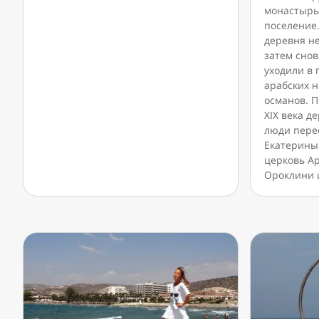
монастырь
поселение
деревня не
затем сно
уходили в 
арабских н
османов. 
XIX века д
люди пере
Екатерины
церковь А
Ороклини и