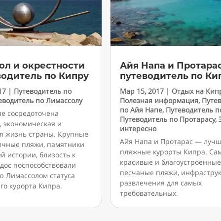
ол и окрестности
Айя Напа и Протара
водитель по Кипру
путеводитель по Ки
17
|
Путеводитель по
Мар 15, 2017
|
Отдых на Кип
еводитель по Лимассолу
Полезная информация
,
Путе
по Айя Напе
,
Путеводитель п
ле сосредоточена
Путеводитель по Протарасу
,
, экономическая и
интересно
я жизнь страны. Крупные
Айя Напа и Протарас — луч
личные пляжи, памятники
пляжные курорты Кипра. Са
й истории, близость к
красивые и благоустроенные
одос поспособствовали
песчаные пляжи, инфраструк
ю Лимассолом статуса
развлечения для самых
го курорта Кипра.
требовательных.