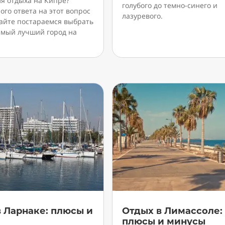
ля отдыха на Кипре?
голубого до темно-синего и
го ответа на этот вопрос
лазуревого.
вайте постараемся выбрать
самый лучший город на
 Ларнаке: плюсы и
Отдых в Лимассоле:
ы
плюсы и минусы