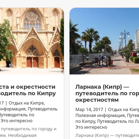
ста и окрестности
Ларнака (Кипр) —
водитель по Кипру
путеводитель по го
окрестностям
17
|
Отдых на Кипре
,
информация
,
Путеводитель
Мар 14, 2017
|
Отдых на Кип
Путеводитель по
Полезная информация
,
Путе
,
Это интересно
по Кипру
,
Путеводитель по Л
Это интересно
 путеводитель по городу и
тям. Необходимая
Ларнака (Кипр) — путеводит