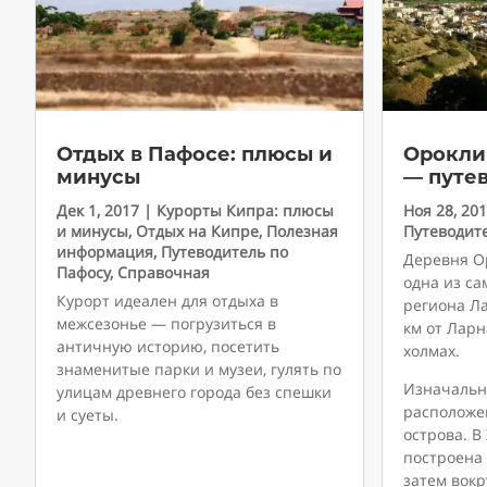
Отдых в Пафосе: плюсы и
Орокли
минусы
— путе
Дек 1, 2017
|
Курорты Кипра: плюсы
Ноя 28, 20
и минусы
,
Отдых на Кипре
,
Полезная
Путеводит
информация
,
Путеводитель по
Деревня О
Пафосу
,
Справочная
одна из с
Курорт идеален для отдыха в
региона Ла
межсезонье — погрузиться в
км от Ларн
античную историю, посетить
холмах.
знаменитые парки и музеи, гулять по
Изначальн
улицам древнего города без спешки
расположен
и суеты.
острова. В
построена 
затем вокр