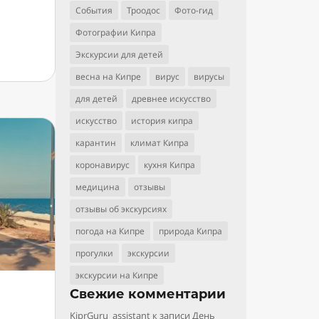
События
Троодос
Фото-гид
Фотографии Кипра
Экскурсии для детей
весна на Кипре
вирус
вирусы
для детей
древнее искусство
искусство
история кипра
карантин
климат Кипра
коронавирус
кухня Кипра
медицина
отзывы
отзывы об экскурсиях
погода на Кипре
природа Кипра
прогулки
экскурсии
экскурсии на Кипре
Свежие комментарии
KiprGuru_assistant
к записи
День