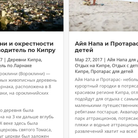
ни и окрестности
Айя Напа и Протара
водитель по Кипру
детей
17
|
Деревни Кипра
,
Мар 27, 2017
|
Айя Напа для 
ель по Ларнаке
Отдых на Кипре
,
Отдых с дет
Кипре
,
Протарас для детей
роклини (Вороклини) —
Айя Напа и Протарас- небол
амых живописных деревень
курортный городки в потря
рнака, расположена в 8
красивом регионе Кипра, от
аки, на ороклинийских
подойдут для отдыха с самы
маленькими путешественника
о деревня была
ребятами постарше. Аквапар
а на 3 км дальше вглубь
парк аттракционов, потряс
 X веке здесь была
пляжи и водные аттракцион
церковь святого Томаса,
развлечений хватит на всех!
уг церкви был заложен