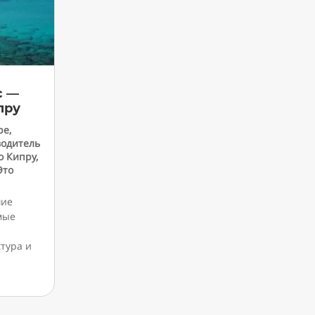
с —
пру
ре
,
водитель
о Кипру
,
Это
шие
мые
тура и