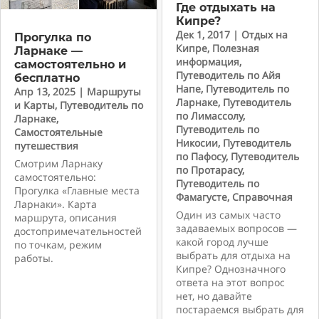
Где отдыхать на
Кипре?
Дек 1, 2017
|
Отдых на
Прогулка по
Кипре
,
Полезная
Ларнаке —
информация
,
самостоятельно и
Путеводитель по Айя
бесплатно
Напе
,
Путеводитель по
Апр 13, 2025
|
Маршруты
Ларнаке
,
Путеводитель
и Карты
,
Путеводитель по
по Лимассолу
,
Ларнаке
,
Путеводитель по
Самостоятельные
Никосии
,
Путеводитель
путешествия
по Пафосу
,
Путеводитель
Смотрим Ларнаку
по Протарасу
,
самостоятельно:
Путеводитель по
Прогулка «Главные места
Фамагусте
,
Справочная
Ларнаки». Карта
Один из самых часто
маршрута, описания
задаваемых вопросов —
достопримечательностей
какой город лучше
по точкам, режим
выбрать для отдыха на
работы.
Кипре? Однозначного
ответа на этот вопрос
нет, но давайте
постараемся выбрать для