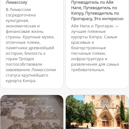
Лимассолу
Путеводитель по Айя
Напе
,
Путеводитель по
В Лимассоле
Кипру
,
Путеводитель по
сосредоточена
Протарасу
,
Это интересно
культурная,
экономическая и
Айя Напа и Протарас —
финансовая жизнь
лучшие пляжные
страны. Крупные музеи,
курорты Кипра. Самые
отличные пляжи,
красивые и
памятники древнейшей
благоустроенные
истории, близость к
песчаные пляжи,
горам Троодос
инфраструктура и
поспособствовали
развлечения для самых
завоеванию Лимассолом
требовательных.
статуса крупнейшего
курорта Кипра.