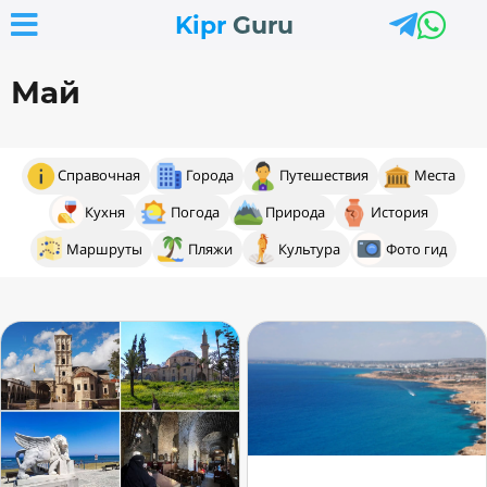



Kipr
Guru
Май
Справочная
Города
Путешествия
Места
Кухня
Погода
Природа
История
Маршруты
Пляжи
Культура
Фото гид