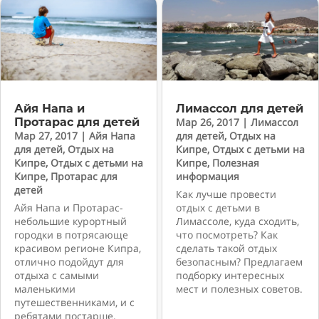
Айя Напа и
Лимассол для детей
Протарас для детей
Мар 26, 2017
|
Лимассол
Мар 27, 2017
|
Айя Напа
для детей
,
Отдых на
для детей
,
Отдых на
Кипре
,
Отдых с детьми на
Кипре
,
Отдых с детьми на
Кипре
,
Полезная
Кипре
,
Протарас для
информация
детей
Как лучше провести
Айя Напа и Протарас-
отдых с детьми в
небольшие курортный
Лимассоле, куда сходить,
городки в потрясающе
что посмотреть? Как
красивом регионе Кипра,
сделать такой отдых
отлично подойдут для
безопасным? Предлагаем
отдыха с самыми
подборку интересных
маленькими
мест и полезных советов.
путешественниками, и с
ребятами постарше.