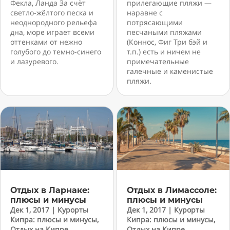
Фекла, Ланда За счёт
прилегающие пляжи —
светло-жёлтого песка и
наравне с
неоднородного рельефа
потрясающими
дна, море играет всеми
песчаными пляжами
оттенками от нежно
(Коннос, Фиг Три бэй и
голубого до темно-синего
т.п.) есть и ничем не
и лазуревого.
примечательные
галечные и каменистые
пляжи.
Отдых в Ларнаке:
Отдых в Лимассоле:
плюсы и минусы
плюсы и минусы
Дек 1, 2017
|
Курорты
Дек 1, 2017
|
Курорты
Кипра: плюсы и минусы
,
Кипра: плюсы и минусы
,
Отдых на Кипре
,
Отдых на Кипре
,