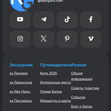
@kiprguru.com








Экскурсии
Путеводители
Разное
из Ларнаки
Кипр 2026
Общая
информация
из Лимассола
Интересные места
Советы туристам
из Айя Напы
Пляжи Кипра
События
из Протараса
Маршруты и карты
Блог о Кипре