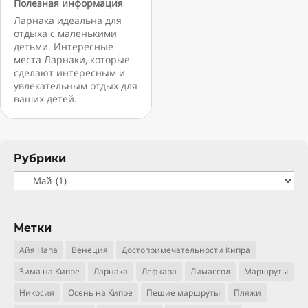
Полезная информация
Ларнака идеальна для
отдыха с маленькими
детьми. Интересные
места Ларнаки, которые
сделают интересным и
увлекательным отдых для
ваших детей.
Рубрики
Рубрики
Метки
Айя Напа
Венеция
Достопримечательности Кипра
Зима на Кипре
Ларнака
Лефкара
Лимассол
Маршруты
Никосия
Осень на Кипре
Пешие маршруты
Пляжи