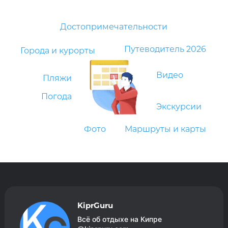
Достопримечательности
Путеводитель 2026
Города и курорты
Видео
Пляжи
Погода
Экскурсии
Фото
Маршруты и карты
KiprGuru
Всё об отдыхе на Кипре