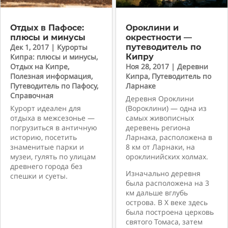
Отдых в Пафосе:
Ороклини и
плюсы и минусы
окрестности —
Дек 1, 2017
|
Курорты
путеводитель по
Кипра: плюсы и минусы
,
Кипру
Отдых на Кипре
,
Ноя 28, 2017
|
Деревни
Полезная информация
,
Кипра
,
Путеводитель по
Путеводитель по Пафосу
,
Ларнаке
Справочная
Деревня Ороклини
Курорт идеален для
(Вороклини) — одна из
отдыха в межсезонье —
самых живописных
погрузиться в античную
деревень региона
историю, посетить
Ларнака, расположена в
знаменитые парки и
8 км от Ларнаки, на
музеи, гулять по улицам
ороклинийских холмах.
древнего города без
Изначально деревня
спешки и суеты.
была расположена на 3
км дальше вглубь
острова. В X веке здесь
была построена церковь
святого Томаса, затем