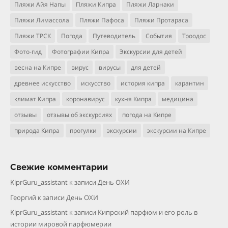
Пляжи Айя Напы
Пляжи Кипра
Пляжи Ларнаки
Пляжи Лимассола
Пляжи Пафоса
Пляжи Протараса
Пляжи ТРСК
Погода
Путеводитель
События
Троодос
Фото-гид
Фотографии Кипра
Экскурсии для детей
весна на Кипре
вирус
вирусы
для детей
древнее искусство
искусство
история кипра
карантин
климат Кипра
коронавирус
кухня Кипра
медицина
отзывы
отзывы об экскурсиях
погода на Кипре
природа Кипра
прогулки
экскурсии
экскурсии на Кипре
Свежие комментарии
KiprGuru_assistant
к записи
День ОХИ
Георгий
к записи
День ОХИ
KiprGuru_assistant
к записи
Кипрский парфюм и его роль в
истории мировой парфюмерии