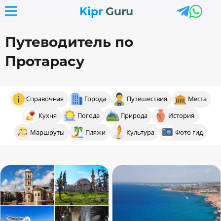



Kipr
Guru
Путеводитель по
Протарасу
Справочная
Города
Путешествия
Места
Кухня
Погода
Природа
История
Маршруты
Пляжи
Культура
Фото гид