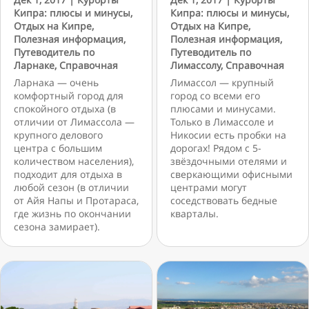
Кипра: плюсы и минусы
,
Кипра: плюсы и минусы
,
Отдых на Кипре
,
Отдых на Кипре
,
Полезная информация
,
Полезная информация
,
Путеводитель по
Путеводитель по
Ларнаке
,
Справочная
Лимассолу
,
Справочная
Ларнака — очень
Лимассол — крупный
комфортный город для
город со всеми его
спокойного отдыха (в
плюсами и минусами.
отличии от Лимассола —
Только в Лимассоле и
крупного делового
Никосии есть пробки на
центра с большим
дорогах! Рядом с 5-
количеством населения),
звёздочными отелями и
подходит для отдыха в
сверкающими офисными
любой сезон (в отличии
центрами могут
от Айя Напы и Протараса,
соседствовать бедные
где жизнь по окончании
кварталы.
сезона замирает).