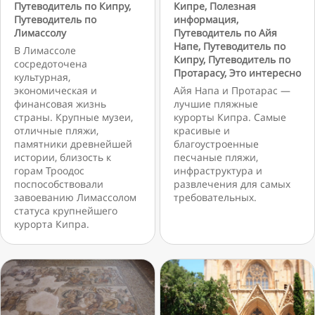
Путеводитель по Кипру
,
Кипре
,
Полезная
Путеводитель по
информация
,
Лимассолу
Путеводитель по Айя
Напе
,
Путеводитель по
В Лимассоле
Кипру
,
Путеводитель по
сосредоточена
Протарасу
,
Это интересно
культурная,
экономическая и
Айя Напа и Протарас —
финансовая жизнь
лучшие пляжные
страны. Крупные музеи,
курорты Кипра. Самые
отличные пляжи,
красивые и
памятники древнейшей
благоустроенные
истории, близость к
песчаные пляжи,
горам Троодос
инфраструктура и
поспособствовали
развлечения для самых
завоеванию Лимассолом
требовательных.
статуса крупнейшего
курорта Кипра.