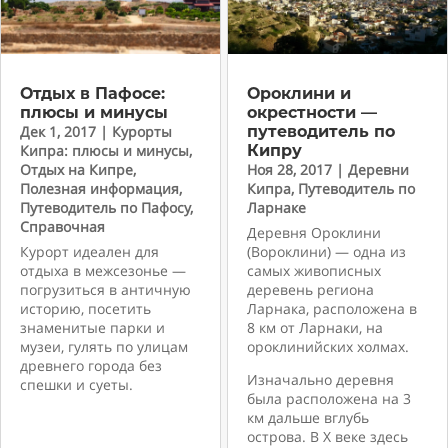
Отдых в Пафосе:
Ороклини и
плюсы и минусы
окрестности —
Дек 1, 2017
|
Курорты
путеводитель по
Кипра: плюсы и минусы
,
Кипру
Отдых на Кипре
,
Ноя 28, 2017
|
Деревни
Полезная информация
,
Кипра
,
Путеводитель по
Путеводитель по Пафосу
,
Ларнаке
Справочная
Деревня Ороклини
Курорт идеален для
(Вороклини) — одна из
отдыха в межсезонье —
самых живописных
погрузиться в античную
деревень региона
историю, посетить
Ларнака, расположена в
знаменитые парки и
8 км от Ларнаки, на
музеи, гулять по улицам
ороклинийских холмах.
древнего города без
Изначально деревня
спешки и суеты.
была расположена на 3
км дальше вглубь
острова. В X веке здесь