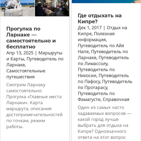
Где отдыхать на
Кипре?
Дек 1, 2017
|
Отдых на
Прогулка по
Кипре
,
Полезная
Ларнаке —
информация
,
самостоятельно и
Путеводитель по Айя
бесплатно
Напе
,
Путеводитель по
Апр 13, 2025
|
Маршруты
Ларнаке
,
Путеводитель
и Карты
,
Путеводитель по
по Лимассолу
,
Ларнаке
,
Путеводитель по
Самостоятельные
Никосии
,
Путеводитель
путешествия
по Пафосу
,
Путеводитель
Смотрим Ларнаку
по Протарасу
,
самостоятельно:
Путеводитель по
Прогулка «Главные места
Фамагусте
,
Справочная
Ларнаки». Карта
Один из самых часто
маршрута, описания
задаваемых вопросов —
достопримечательностей
какой город лучше
по точкам, режим
выбрать для отдыха на
работы.
Кипре? Однозначного
ответа на этот вопрос