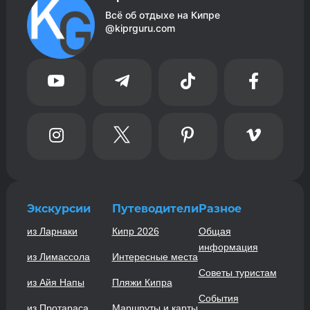
Всё об отдыхе на Кипре
@kiprguru.com








Экскурсии
Путеводители
Разное
из Ларнаки
Кипр 2026
Общая
информация
из Лимассола
Интересные места
Советы туристам
из Айя Напы
Пляжи Кипра
События
из Протараса
Маршруты и карты