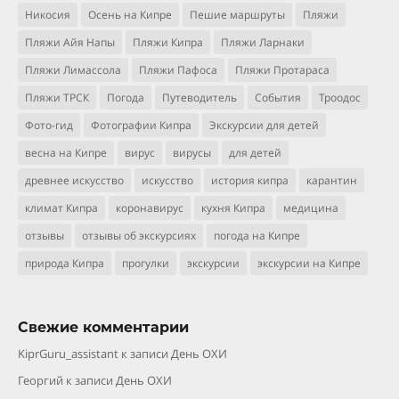
Никосия
Осень на Кипре
Пешие маршруты
Пляжи
Пляжи Айя Напы
Пляжи Кипра
Пляжи Ларнаки
Пляжи Лимассола
Пляжи Пафоса
Пляжи Протараса
Пляжи ТРСК
Погода
Путеводитель
События
Троодос
Фото-гид
Фотографии Кипра
Экскурсии для детей
весна на Кипре
вирус
вирусы
для детей
древнее искусство
искусство
история кипра
карантин
климат Кипра
коронавирус
кухня Кипра
медицина
отзывы
отзывы об экскурсиях
погода на Кипре
природа Кипра
прогулки
экскурсии
экскурсии на Кипре
Свежие комментарии
KiprGuru_assistant
к записи
День ОХИ
Георгий
к записи
День ОХИ