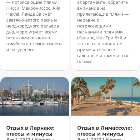
— потрясающие пляжи:
апартаменты обратите
Нисси, Макрониссос, Айя
внимание на
Фекла, Ланда За счёт
прилегающие пляжи —
светло-жёлтого песка и
наравне с
неоднородного рельефа
потрясающими
дна, море играет всеми
песчаными пляжами
оттенками от нежно
(Коннос, Фиг Три бэй и
голубого до темно-синего
т.п.) есть и ничем не
и лазуревого.
примечательные
галечные и каменистые
пляжи.
Отдых в Ларнаке:
Отдых в Лимассоле:
плюсы и минусы
плюсы и минусы
Дек 1, 2017
|
Курорты
Дек 1, 2017
|
Курорты