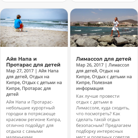
Айя Напа и
Лимассол для детей
Протарас для детей
Мар 26, 2017
|
Лимассол
Мар 27, 2017
|
Айя Напа
для детей
,
Отдых на
для детей
,
Отдых на
Кипре
,
Отдых с детьми на
Кипре
,
Отдых с детьми на
Кипре
,
Полезная
Кипре
,
Протарас для
информация
детей
Как лучше провести
Айя Напа и Протарас-
отдых с детьми в
небольшие курортный
Лимассоле, куда сходить,
городки в потрясающе
что посмотреть? Как
красивом регионе Кипра,
сделать такой отдых
отлично подойдут для
безопасным? Предлагаем
отдыха с самыми
подборку интересных
маленькими
мест и полезных советов.