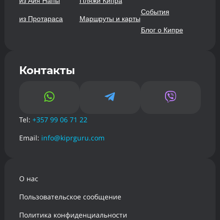
из Айя Напы
Пляжи Кипра
События
из Протараса
Маршруты и карты
Блог о Кипре
Контакты



Tel:
+357 99 06 71 22
Email:
info@kiprguru.com
О нас
Пользовательское сообщение
Политика конфиденциальности