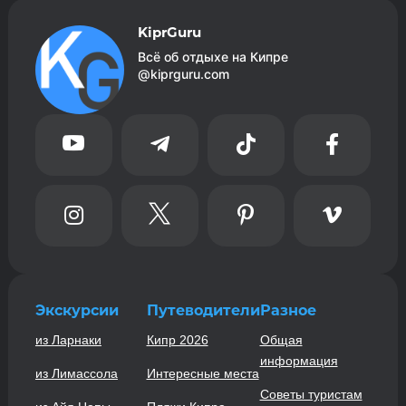
KiprGuru
Всё об отдыхе на Кипре
@kiprguru.com








Экскурсии
Путеводители
Разное
из Ларнаки
Кипр 2026
Общая
информация
из Лимассола
Интересные места
Советы туристам