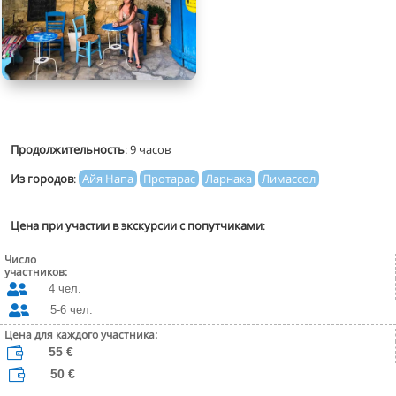
Продолжительность
: 9 часов
Из городов
:
Айя Напа
Протарас
Ларнака
Лимассол
Цена при участии в экскурсии с попутчиками
:
Число
участников:

4 чел.

5-6 чел.
Цена для каждого участника:

55 €

50 €