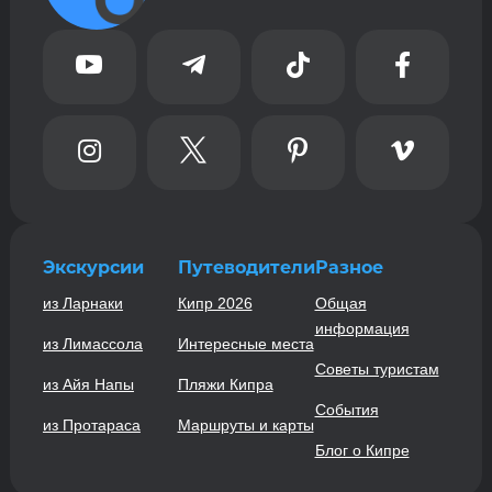








Экскурсии
Путеводители
Разное
из Ларнаки
Кипр 2026
Общая
информация
из Лимассола
Интересные места
Советы туристам
из Айя Напы
Пляжи Кипра
События
из Протараса
Маршруты и карты
Блог о Кипре