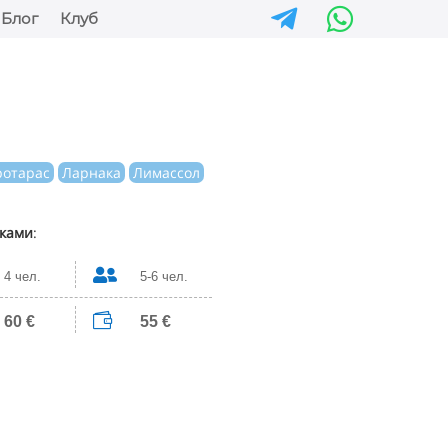


Блог
Клуб
ротарас
Ларнака
Лимассол
иками
:

4 чел.
5-6 чел.

60 €
55 €