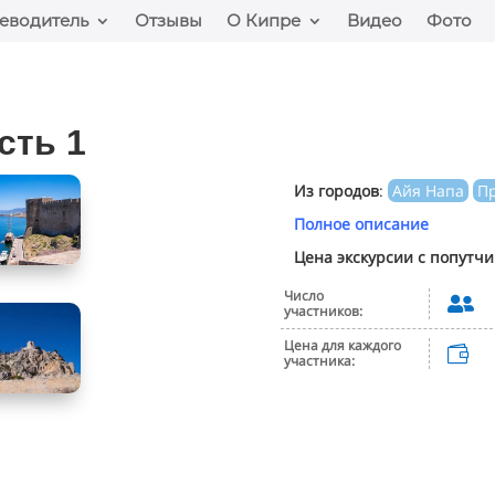
еводитель
Отзывы
О Кипре
Видео
Фото
сть 1
Из городов
:
Айя Напа
П
Полное описание
Цена экскурсии с попутч
Число

участников:
Цена для каждого

участника: