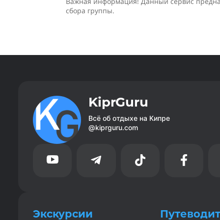
Важная информация! Данный сервис предназ
сбора группы.
KiprGuru
Всё об отдыхе на Кипре
@kiprguru.com




Экскурсии
Путеводи