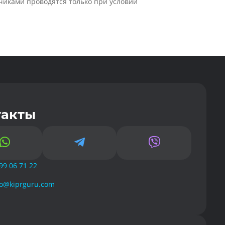
чиками проводятся только при условии
такты



99 06 71 22
fo@kiprguru.com