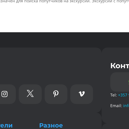
начен для поиска попутчиков на экскурсии. Экскурсии с попут
Кон




Tel:
+357 
Email:
in
тели
Разное