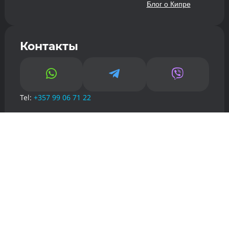
Блог о Кипре
Контакты



Tel:
+357 99 06 71 22
Email:
info@kiprguru.com
О нас
Пользовательское сообщение
Политика конфиденциальности