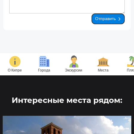
Отправить
О Кипре
Города
Экскурсии
Места
Пля
Интересные места рядом: