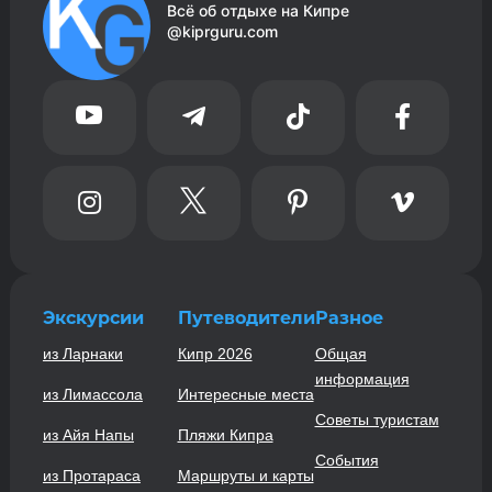
Всё об отдыхе на Кипре
@kiprguru.com








Экскурсии
Путеводители
Разное
из Ларнаки
Кипр 2026
Общая
информация
из Лимассола
Интересные места
Советы туристам
из Айя Напы
Пляжи Кипра
События
из Протараса
Маршруты и карты