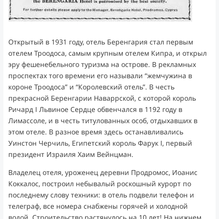
Открытый в 1931 году, отель Беренгария стал первым
отелем Троодоса, самым крупным отелем Кипра, и открыл
эру фешенебельного туризма на острове. В рекламных
проспектах того времени его называли “жемчужина в
короне Троодоса” и “Королевский отель”. В честь
прекрасной Беренгарии Наваррской, с которой король
Ричард I Львиное Сердце обвенчался в 1192 году в
Лимассоле, и в честь титулованных особ, отдыхавших в
этом отеле. В разное время здесь останавливались
Уинстон Черчиль, Египетский король Фарук I, первый
президент Израиля Хаим Вейнцман.
Владелец отеля, уроженец деревни Продромос, Иоанис
Коккалос, построил небывалый роскошный курорт по
последнему слову техники: в отель подвели телефон и
телеграф, все номера снабжены горячей и холодной
водой. Строительство растянулось на 10 лет! На нижнем