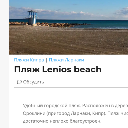
Пляжи Кипра
|
Пляжи Ларнаки
Пляж Lenios beach
Обсудить
Удобный городской пляж. Расположен в дере
Ороклини (пригород Ларнаки, Кипр). Пляж чис
достаточно неплохо благоустроен.