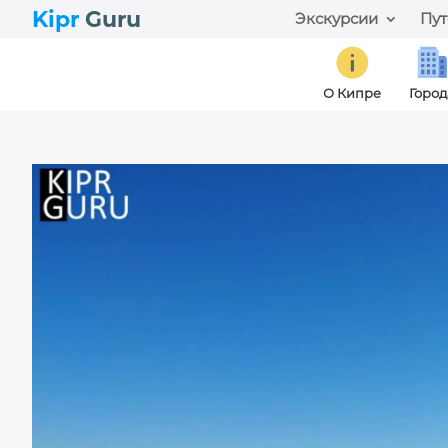
Kipr
Guru
Экскурсии
Пут
О Кипре
Город