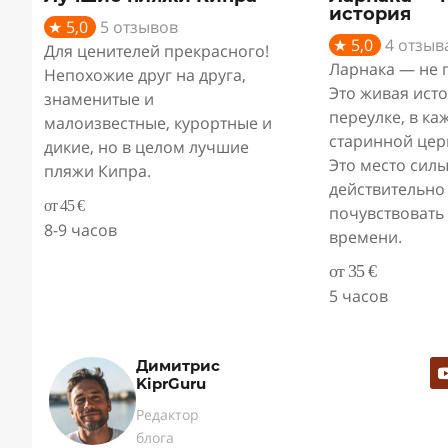
история
★ 5,0
5 отзывов
★ 5,0
4 отзыв
Для ценителей прекрасного!
Ларнака — не 
Непохожие друг на друга,
Это живая ист
знаменитые и
переулке, в ка
малоизвестные, курортные и
старинной цер
дикие, но в целом лучшие
Это место силы
пляжи Кипра.
действительно
от 45 €
почувствовать
8-9 часов
времени.
от 35 €
5 часов
Димитрис
KiprGuru
Редактор
блога