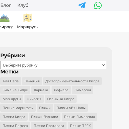


Блог
Клуб
рирода
Маршруты
Рубрики
Рубрики
Метки
Айя Напа
Венеция
Достопримечательности Кипра
Зима на Кипре
Ларнака
Лефкара
Лимассол
Маршруты
Никосия
Осень на Кипре
Пешие маршруты
Пляжи
Пляжи Айя Напы
Пляжи Кипра
Пляжи Ларнаки
Пляжи Лимассола
Пляжи Пафоса
Пляжи Протараса
Пляжи ТРСК