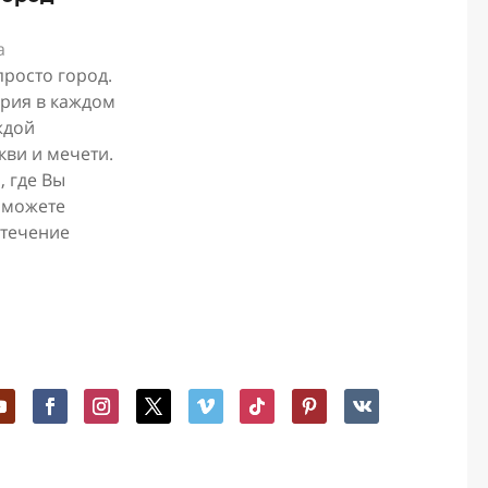
а
просто город.
ория в каждом
ждой
кви и мечети.
, где Вы
 можете
 течение