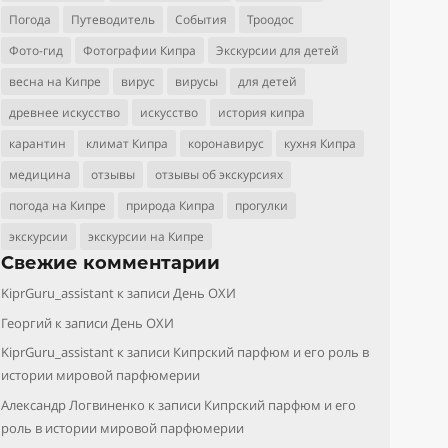
Погода
Путеводитель
События
Троодос
Фото-гид
Фотографии Кипра
Экскурсии для детей
весна на Кипре
вирус
вирусы
для детей
древнее искусство
искусство
история кипра
карантин
климат Кипра
коронавирус
кухня Кипра
медицина
отзывы
отзывы об экскурсиях
погода на Кипре
природа Кипра
прогулки
экскурсии
экскурсии на Кипре
Свежие комментарии
KiprGuru_assistant
к записи
День ОХИ
Георгий
к записи
День ОХИ
KiprGuru_assistant
к записи
Кипрский парфюм и его роль в
истории мировой парфюмерии
Александр Логвиненко
к записи
Кипрский парфюм и его
роль в истории мировой парфюмерии