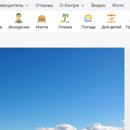
еводитель
Отзывы
О Кипре
Видео
Фото
а
Экскурсии
Места
Пляжи
Погода
Для детей
П