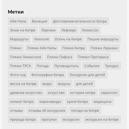
Метки
Айя Напа
Венеция
Достопримечательности Кипра
Зима на Кипре
Ларнака
Лефкара
Лимассол
Маршруты
Никосия
Осень на Кипре
Пешие маршруты
Пляжи
Пляжи Айя Напы
Пляжи Кипра
Пляжи Ларнаки
Пляжи Лимассола
Пляжи Пафоса
Пляжи Протараса
Пляжи ТРСК
Погода
Путеводитель
События
Троодос
Фото-гид
Фотографии Кипра
Экскурсии для детей
весна на Кипре
вирус
вирусы
для детей
древнее искусство
искусство
история кипра
карантин
климат Кипра
коронавирус
кухня Кипра
медицина
отзывы
отзывы об экскурсиях
погода на Кипре
природа Кипра
прогулки
экскурсии
экскурсии на Кипре