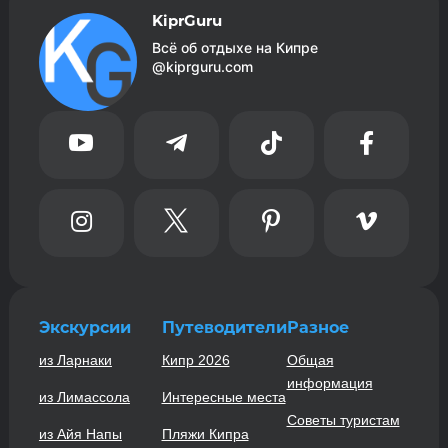
KiprGuru
Всё об отдыхе на Кипре
@kiprguru.com








Экскурсии
Путеводители
Разное
из Ларнаки
Кипр 2026
Общая
информация
из Лимассола
Интересные места
Советы туристам
из Айя Напы
Пляжи Кипра