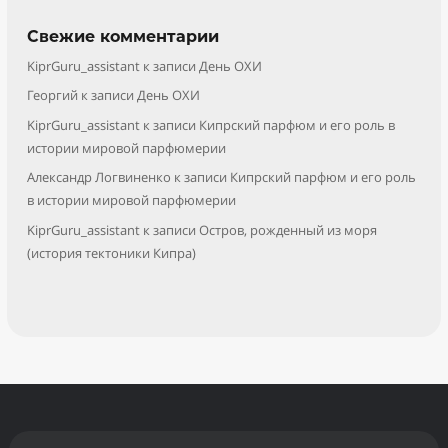
Свежие комментарии
KiprGuru_assistant
к записи
День ОХИ
Георгий
к записи
День ОХИ
KiprGuru_assistant
к записи
Кипрский парфюм и его роль в
истории мировой парфюмерии
Александр Логвиненко
к записи
Кипрский парфюм и его роль
в истории мировой парфюмерии
KiprGuru_assistant
к записи
Остров, рожденный из моря
(история тектоники Кипра)