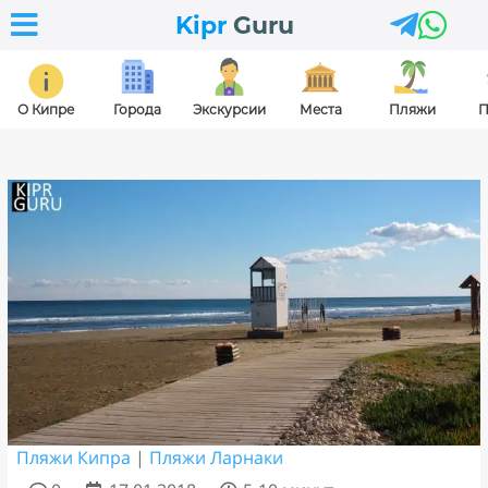



Kipr
Guru
О Кипре
Города
Экскурсии
Места
Пляжи
П
Пляжи Кипра
|
Пляжи Ларнаки