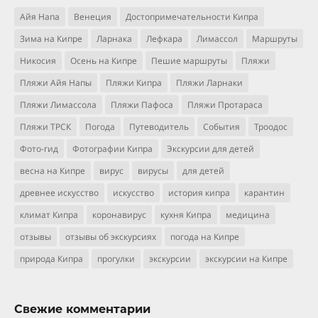
Айя Напа
Венеция
Достопримечательности Кипра
Зима на Кипре
Ларнака
Лефкара
Лимассол
Маршруты
Никосия
Осень на Кипре
Пешие маршруты
Пляжи
Пляжи Айя Напы
Пляжи Кипра
Пляжи Ларнаки
Пляжи Лимассола
Пляжи Пафоса
Пляжи Протараса
Пляжи ТРСК
Погода
Путеводитель
События
Троодос
Фото-гид
Фотографии Кипра
Экскурсии для детей
весна на Кипре
вирус
вирусы
для детей
древнее искусство
искусство
история кипра
карантин
климат Кипра
коронавирус
кухня Кипра
медицина
отзывы
отзывы об экскурсиях
погода на Кипре
природа Кипра
прогулки
экскурсии
экскурсии на Кипре
Свежие комментарии