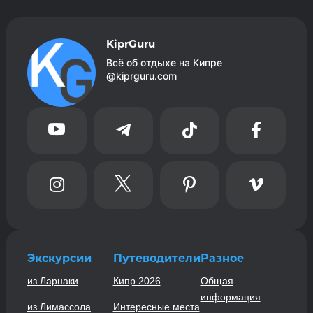
KiprGuru
Всё об отдыхе на Кипре
@kiprguru.com








Экскурсии
Путеводители
Разное
из Ларнаки
Кипр 2026
Общая
информация
из Лимассола
Интересные места