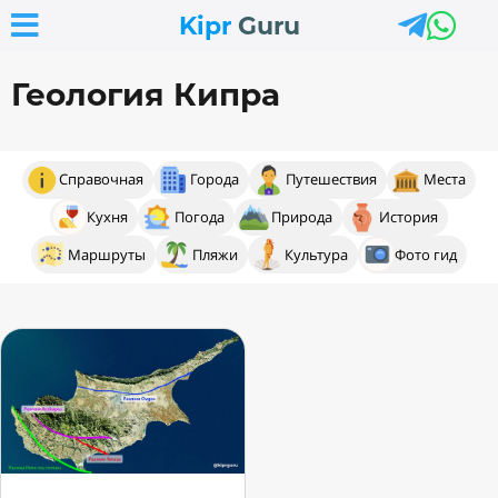



Kipr
Guru
Геология Кипра
Справочная
Города
Путешествия
Места
Кухня
Погода
Природа
История
Маршруты
Пляжи
Культура
Фото гид