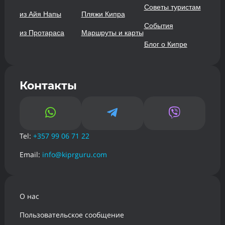
Советы туристам
из Айя Напы
Пляжи Кипра
События
из Протараса
Маршруты и карты
Блог о Кипре
Контакты



Tel:
+357 99 06 71 22
Email:
info@kiprguru.com
О нас
Пользовательское сообщение