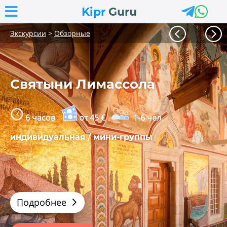



Kipr
Guru
<
=
Экскурсии
>
Обзорные
Святыни Лимассола
6 часов
от 45 €
1-6 чел.
индивидуальная / мини-группы
Подробнее