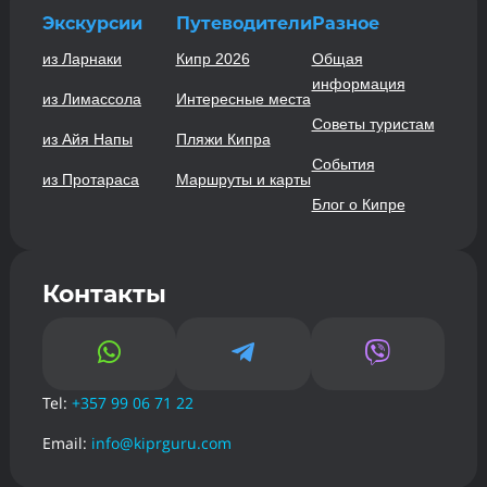
Экскурсии
Путеводители
Разное
из Ларнаки
Кипр 2026
Общая
информация
из Лимассола
Интересные места
Советы туристам
из Айя Напы
Пляжи Кипра
События
из Протараса
Маршруты и карты
Блог о Кипре
Контакты



Tel:
+357 99 06 71 22
Email:
info@kiprguru.com