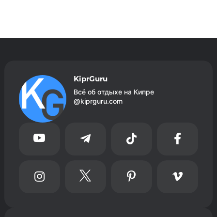
KiprGuru
Всё об отдыхе на Кипре
@kiprguru.com







