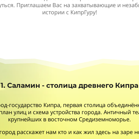
нуться. Приглашаем Вас на захватывающие и неза
истории с КипрГуру!
1. Саламин - столица древнего Кипра
д-государство Кипра, первая столица объединённ
лан улиц и схема устройства города. Античный т
крупнейших в восточном Средиземноморье.
город расскажет нам кто и как жил здесь на заре н