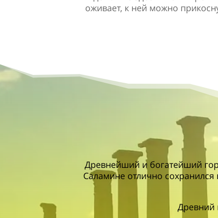
оживает, к ней можно прикос
Древнейший и богатейший горо
Саламине отлично сохранился п
Древний 