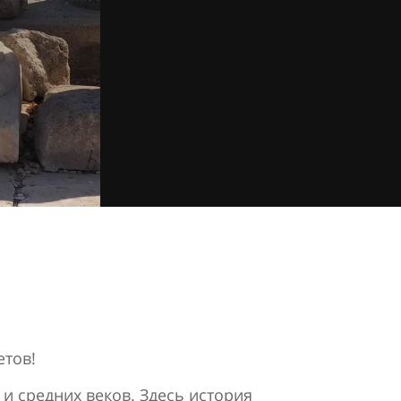
етов!
 и средних веков. Здесь история