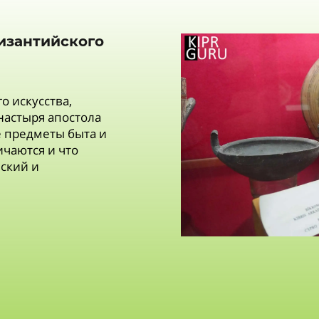
Византийского
о искусства,
астыря апостола
 предметы быта и
ичаются и что
ский и