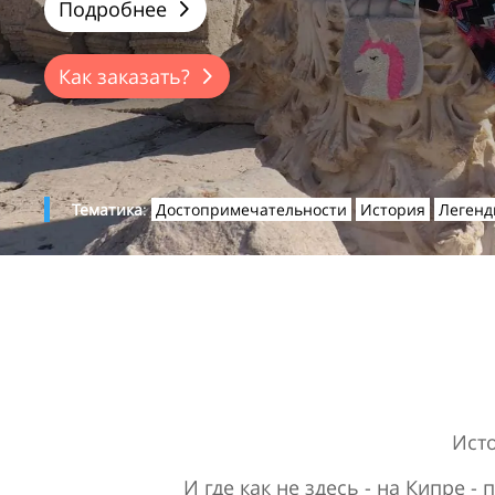
Подробнее
Как заказать?
Тематика
:
Достопримечательности
История
Легенд
Исто
И где как не здесь - на Кипре 