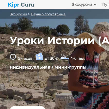
Kipr
Guru
Экскурсии
Пут
Экскурсии
>
Научно-популярные
Уроки Истории (А
5 часов
от 30 €
1-6 чел.
индивидуальная / мини-группы