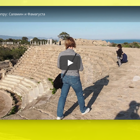
ипру: Саламин и Фамагуста