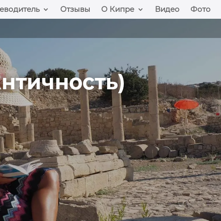
еводитель
Отзывы
О Кипре
Видео
Фото
нтичность)