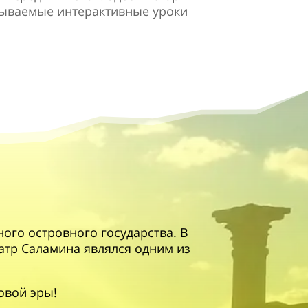
бываемые интерактивные уроки
ого островного государства. В
еатр Саламина являлся одним из
овой эры!