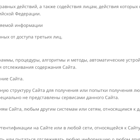
правных действий, а также содействия лицам, действия которы
ийской Федерации.
вляемой информации
ных от доступа третьих лиц.
ограммы, процедуры, алгоритмы и методы, автоматические устр
ли отслеживания содержания Сайта.
ние Сайта.
нную структуру Сайта для получения или попытки получения л
ециально не представлены сервисами данного Сайта.
иям Сайта, любым другим системам или сетям, относящимся к да
утентификации на Сайте или в любой сети, относящейся к Сайту
вать или пытаться отслеживать любую информацию о любом дру