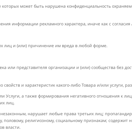
ате которых может быть нарушена конфиденциальность охраняе
анения информации рекламного характера, иначе как с согласия
х лиц и (или) причинение им вреда в любой форме.
века или представителя организации и (или) сообщества без дос
но свойств и характеристик какого-либо Товара и/или услуги, р
/или Услуги, а также формирования негативного отношения к л
их лиц.
ся незаконным, нарушает любые права третьих лиц; пропагандиру
, половому, религиозному, социальному признакам; содержит н
ов власти.