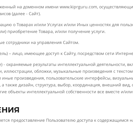
оложенный на доменном имени www.kiprguru.com, осуществляющ
сов (далее - Сайт).
мацию о Товарах и/или Услугах и/или Иных ценностях для польз
ли) приобретение Товара, и/или получение услуги.
ые сотрудники на управления Сайтом.
атель) – лицо, имеющее доступ к Сайту, посредством сети Интер
ие) - охраняемые результаты интеллектуальной деятельности, 
и, иллюстрации, обложки, музыкальные произведения с текстом 
и иные произведения, пользовательские интерфейсы, визуальн
 а также дизайн, структура, выбор, координация, внешний вид
угие объекты интеллектуальной собственности все вместе и/или
ЕНИЯ
яется предоставление Пользователю доступа к содержащимся 