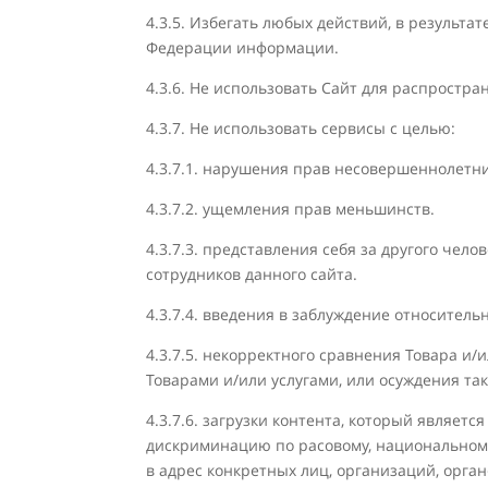
4.3.5. Избегать любых действий, в результ
Федерации информации.
4.3.6. Не использовать Сайт для распростр
4.3.7. Не использовать сервисы с целью:
4.3.7.1. нарушения прав несовершеннолетни
4.3.7.2. ущемления прав меньшинств.
4.3.7.3. представления себя за другого чело
сотрудников данного сайта.
4.3.7.4. введения в заблуждение относитель
4.3.7.5. некорректного сравнения Товара и
Товарами и/или услугами, или осуждения так
4.3.7.6. загрузки контента, который являет
дискриминацию по расовому, национальному
в адрес конкретных лиц, организаций, орган