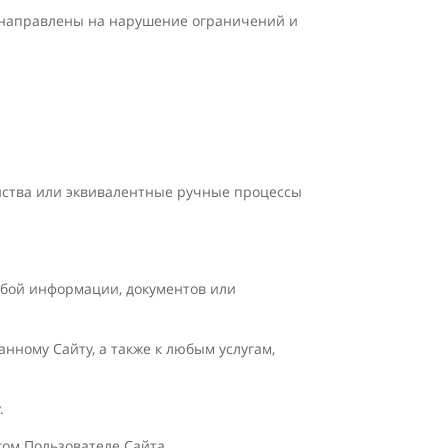
х направлены на нарушение ограничений и
ойства или эквивалентные ручные процессы
юбой информации, документов или
нному Сайту, а также к любым услугам,
.
гом Пользователе Сайта.