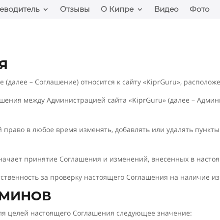
еводитель
Отзывы
О Кипре
Видео
Фото
Я
 (далее – Соглашение) относится к сайту «KiprGuru», располож
ошения между Администрацией сайта «KiprGuru» (далее – Админ
ой право в любое время изменять, добавлять или удалять пунк
значает принятие Соглашения и изменений, внесенных в насто
тственность за проверку настоящего Соглашения на наличие и
РМИНОВ
ля целей настоящего Соглашения следующее значение: