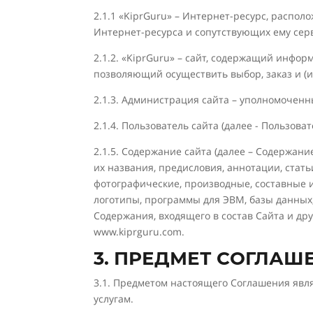
2.1.1 «KiprGuru» – Интернет-ресурс, расп
Интернет-ресурса и сопутствующих ему серви
2.1.2. «KiprGuru» – сайт, содержащий инфор
позволяющий осуществить выбор, заказ и (и
2.1.3. Администрация сайта – уполномоченн
2.1.4. Пользователь сайта (далее - Пользов
2.1.5. Содержание сайта (далее – Содержан
их названия, предисловия, аннотации, стать
фотографические, производные, составные 
логотипы, программы для ЭВМ, базы данных,
Содержания, входящего в состав Сайта и др
www.kiprguru.com.
3. ПРЕДМЕТ СОГЛАШ
3.1. Предметом настоящего Соглашения явл
услугам.