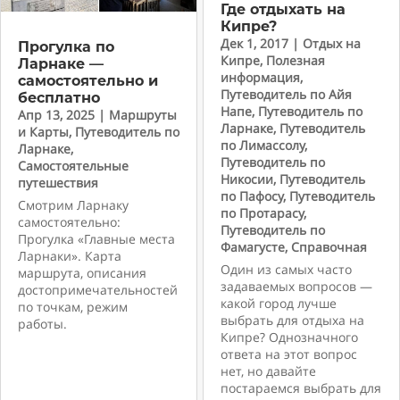
Где отдыхать на
Кипре?
Дек 1, 2017
|
Отдых на
Прогулка по
Кипре
,
Полезная
Ларнаке —
информация
,
самостоятельно и
Путеводитель по Айя
бесплатно
Напе
,
Путеводитель по
Апр 13, 2025
|
Маршруты
Ларнаке
,
Путеводитель
и Карты
,
Путеводитель по
по Лимассолу
,
Ларнаке
,
Путеводитель по
Самостоятельные
Никосии
,
Путеводитель
путешествия
по Пафосу
,
Путеводитель
Смотрим Ларнаку
по Протарасу
,
самостоятельно:
Путеводитель по
Прогулка «Главные места
Фамагусте
,
Справочная
Ларнаки». Карта
Один из самых часто
маршрута, описания
задаваемых вопросов —
достопримечательностей
какой город лучше
по точкам, режим
выбрать для отдыха на
работы.
Кипре? Однозначного
ответа на этот вопрос
нет, но давайте
постараемся выбрать для