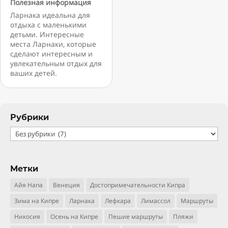
Полезная информация
Ларнака идеальна для
отдыха с маленькими
детьми. Интересные
места Ларнаки, которые
сделают интересным и
увлекательным отдых для
ваших детей.
Рубрики
Рубрики
Метки
Айя Напа
Венеция
Достопримечательности Кипра
Зима на Кипре
Ларнака
Лефкара
Лимассол
Маршруты
Никосия
Осень на Кипре
Пешие маршруты
Пляжи