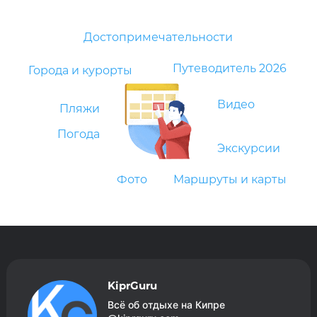
Достопримечательности
Путеводитель 2026
Города и курорты
Видео
Пляжи
Погода
Экскурсии
Фото
Маршруты и карты
KiprGuru
Всё об отдыхе на Кипре