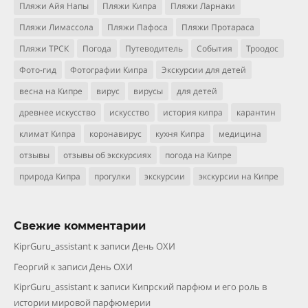
Пляжи Айя Напы
Пляжи Кипра
Пляжи Ларнаки
Пляжи Лимассола
Пляжи Пафоса
Пляжи Протараса
Пляжи ТРСК
Погода
Путеводитель
События
Троодос
Фото-гид
Фотографии Кипра
Экскурсии для детей
весна на Кипре
вирус
вирусы
для детей
древнее искусство
искусство
история кипра
карантин
климат Кипра
коронавирус
кухня Кипра
медицина
отзывы
отзывы об экскурсиях
погода на Кипре
природа Кипра
прогулки
экскурсии
экскурсии на Кипре
Свежие комментарии
KiprGuru_assistant
к записи
День ОХИ
Георгий
к записи
День ОХИ
KiprGuru_assistant
к записи
Кипрский парфюм и его роль в
истории мировой парфюмерии