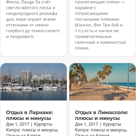
Фекла, Ланда За счёт
прилегающие пляжи —
светло-жёлтого песка и
наравне с
неоднородного рельефа
потрясающими
дна, море играет всеми
песчаными пляжами
оттенками от нежно
(Коннос, Фиг Три бэй и
голубого до темно-синего
т.п.) есть и ничем не
и лазуревого.
примечательные
галечные и каменистые
пляжи.
Отдых в Ларнаке:
Отдых в Лимассоле:
плюсы и минусы
плюсы и минусы
Дек 1, 2017
|
Курорты
Дек 1, 2017
|
Курорты
Кипра: плюсы и минусы
,
Кипра: плюсы и минусы
,
Отдых на Кипре
,
Отдых на Кипре
,