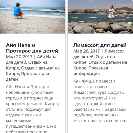
Айя Напа и
Лимассол для детей
Протарас для детей
Мар 26, 2017
|
Лимассол
Мар 27, 2017
|
Айя Напа
для детей
,
Отдых на
для детей
,
Отдых на
Кипре
,
Отдых с детьми на
Кипре
,
Отдых с детьми на
Кипре
,
Полезная
Кипре
,
Протарас для
информация
детей
Как лучше провести
Айя Напа и Протарас-
отдых с детьми в
небольшие курортный
Лимассоле, куда сходить,
городки в потрясающе
что посмотреть? Как
красивом регионе Кипра,
сделать такой отдых
отлично подойдут для
безопасным? Предлагаем
отдыха с самыми
подборку интересных
маленькими
мест и полезных советов.
путешественниками, и с
ребятами постарше.