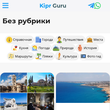



Kipr
Guru
Без рубрики
Справочная
Города
Путешествия
Места
Кухня
Погода
Природа
История
Маршруты
Пляжи
Культура
Фото гид