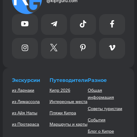
@kiprguru.com








Экскурсии
Путеводители
Разное
из Ларнаки
Кипр 2026
Общая
информация
из Лимассола
Интересные места
Советы туристам
из Айя Напы
Пляжи Кипра
События
из Протараса
Маршруты и карты
Блог о Кипре