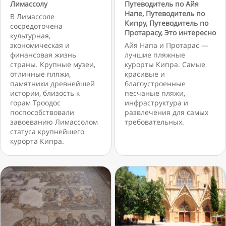
Лимассолу
Путеводитель по Айя
Напе
,
Путеводитель по
В Лимассоле
Кипру
,
Путеводитель по
сосредоточена
Протарасу
,
Это интересно
культурная,
экономическая и
Айя Напа и Протарас —
финансовая жизнь
лучшие пляжные
страны. Крупные музеи,
курорты Кипра. Самые
отличные пляжи,
красивые и
памятники древнейшей
благоустроенные
истории, близость к
песчаные пляжи,
горам Троодос
инфраструктура и
поспособствовали
развлечения для самых
завоеванию Лимассолом
требовательных.
статуса крупнейшего
курорта Кипра.