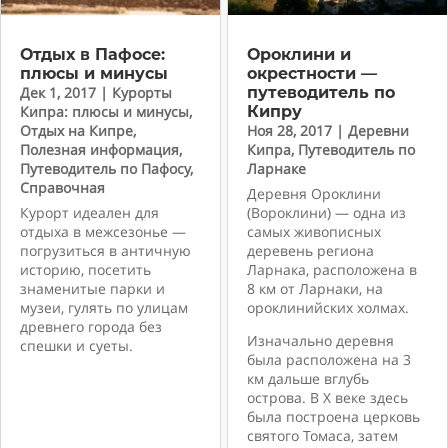
Отдых в Пафосе:
Ороклини и
плюсы и минусы
окрестности —
Дек 1, 2017
|
Курорты
путеводитель по
Кипра: плюсы и минусы
,
Кипру
Отдых на Кипре
,
Ноя 28, 2017
|
Деревни
Полезная информация
,
Кипра
,
Путеводитель по
Путеводитель по Пафосу
,
Ларнаке
Справочная
Деревня Ороклини
Курорт идеален для
(Вороклини) — одна из
отдыха в межсезонье —
самых живописных
погрузиться в античную
деревень региона
историю, посетить
Ларнака, расположена в
знаменитые парки и
8 км от Ларнаки, на
музеи, гулять по улицам
ороклинийских холмах.
древнего города без
Изначально деревня
спешки и суеты.
была расположена на 3
км дальше вглубь
острова. В X веке здесь
была построена церковь
святого Томаса, затем